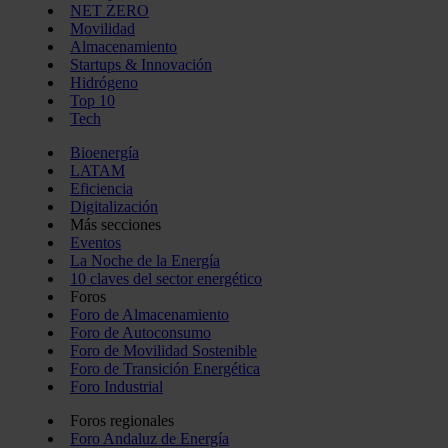
NET ZERO
Movilidad
Almacenamiento
Startups & Innovación
Hidrógeno
Top 10
Tech
Bioenergía
LATAM
Eficiencia
Digitalización
Más secciones
Eventos
La Noche de la Energía
10 claves del sector energético
Foros
Foro de Almacenamiento
Foro de Autoconsumo
Foro de Movilidad Sostenible
Foro de Transición Energética
Foro Industrial
Foros regionales
Foro Andaluz de Energía