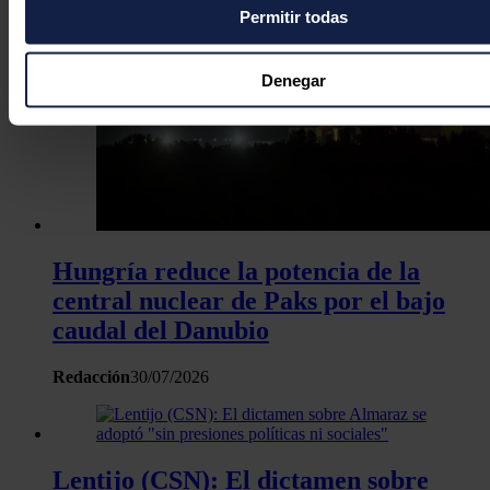
Permitir todas
Si lo permite, también quisiéramos:
Recopilar información sobre su ubicación geográfica
puede tener una precisión de varios metros
Denegar
Identificar su dispositivo analizándolo activamente p
características específicas (huellas digitales)
Obtenga más información sobre cómo se procesan sus dato
personales y establezca sus preferencias en la
sección de 
Puede cambiar o retirar su consentimiento en cualquier mo
la Declaración de cookies.
Hungría reduce la potencia de la
Las cookies de este sitio web se usan para personalizar el c
central nuclear de Paks por el bajo
y los anuncios, ofrecer funciones de redes sociales y analiza
caudal del Danubio
tráfico. Además, compartimos información sobre el uso que 
sitio web con nuestros partners de redes sociales, publicida
Redacción
30/07/2026
análisis web, quienes pueden combinarla con otra informació
haya proporcionado o que hayan recopilado a partir del uso 
hecho de sus servicios.
Lentijo (CSN): El dictamen sobre