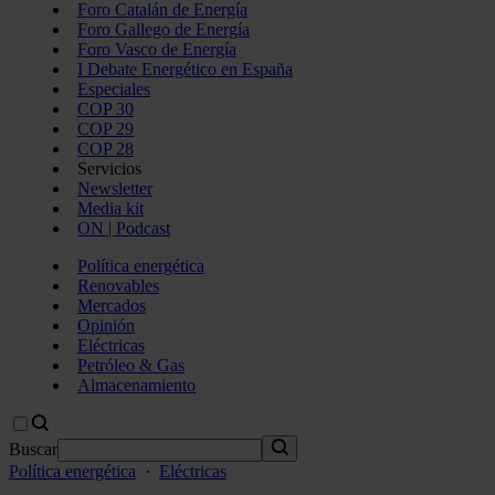
Foro Catalán de Energía
Foro Gallego de Energía
Foro Vasco de Energía
I Debate Energético en España
Especiales
COP 30
COP 29
COP 28
Servicios
Newsletter
Media kit
ON | Podcast
Política energética
Renovables
Mercados
Opinión
Eléctricas
Petróleo & Gas
Almacenamiento
Buscar
Política energética
·
Eléctricas