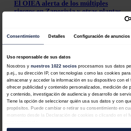
El OIEA alerta de los múltiples
riesgos en Zaporiyia y otras plantas
nucleares de Ucrania
Redacción
30/07/2026
Consentimiento
Detalles
Configuración de anuncios
Uso responsable de sus datos
Rusia acusa a Ucrania de intentar
atacar la central nuclear de Zaporiyia
Nosotros y
nuestros 1022 socios
procesamos sus datos pe
p.ej., su dirección IP, con tecnologías como las cookies para
con drones
almacenar y acceder la información en su dispositivo con el 
ofrecer publicidad y contenido personalizados, medición de p
Redacción
30/07/2026
y contenido, investigación de audiencia y desarrollo de servi
Tiene la opción de seleccionar quién usa sus datos y con qu
propósitos. Puede cambiar o retirar su consentimiento en cu
momento desde la Declaración de cookies o clicando en el 
consentimiento.