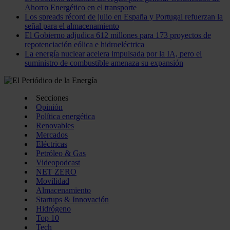
Ahorro Energético en el transporte
Los spreads récord de julio en España y Portugal refuerzan la
señal para el almacenamiento
El Gobierno adjudica 612 millones para 173 proyectos de
repotenciación eólica e hidroeléctrica
La energía nuclear acelera impulsada por la IA, pero el
suministro de combustible amenaza su expansión
Secciones
Opinión
Política energética
Renovables
Mercados
Eléctricas
Petróleo & Gas
Videopodcast
NET ZERO
Movilidad
Almacenamiento
Startups & Innovación
Hidrógeno
Top 10
Tech