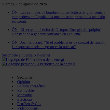
Viernes, 7 de agosto de 2026
ÓN | Las centrales de bombeo hidroeléctrico, la gran ventaja
competitiva en España a la que no se ha prestado la atención
suficiente
ÓN | El secreto del éxito de Octopus Energy: del 'pulpito'
Constantine a generar confianza en el cliente
ÓN | Joan Groizard: "Si el problema es de control de tensión,
la respuesta desde luego no es la nuclear"
Suscríbete a nuestra Newsletter
Secciones
Opinión
Política energética
Renovables
Mercados
Eléctricas
Petróleo & Gas
Videopodcast