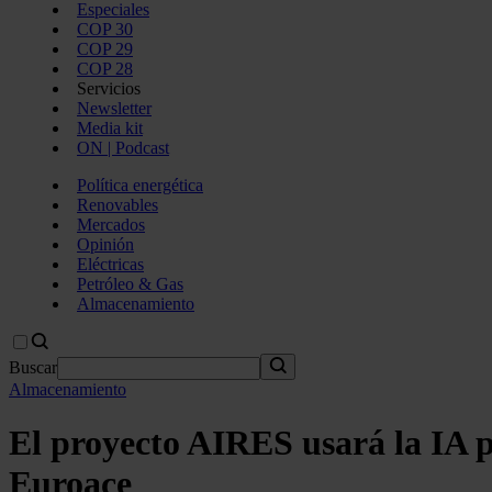
Especiales
COP 30
COP 29
COP 28
Servicios
Newsletter
Media kit
ON | Podcast
Política energética
Renovables
Mercados
Opinión
Eléctricas
Petróleo & Gas
Almacenamiento
Buscar
Almacenamiento
El proyecto AIRES usará la IA p
Euroace