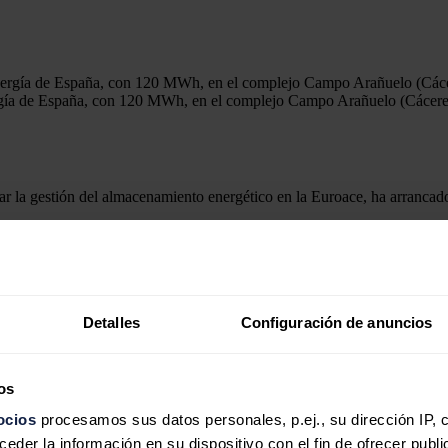
ergía de España, con 120 MWh, en el complejo Campo Arañuelo (Cácere
orar la gestión del almacenamiento energético en la Euroace, ha arrancad
 VI-A España-Portugal (POCTEP) 2021-2027 y dotada con un presupuesto 
de Portugal con un objetivo común: desarrollar y validar soluciones inn
laciones de autoconsumo fotovoltaico, optimizando su uso en tiempo re
Detalles
Configuración de anuncios
al de Industria, Energía y Minas y de la Secretaría General de Ciencia,
ciarios.
os
ocios
procesamos sus datos personales, p.ej., su dirección IP, 
der la información en su dispositivo con el fin de ofrecer publi
orcio y ha servido para presentar el plan de trabajo del proyecto, dar c