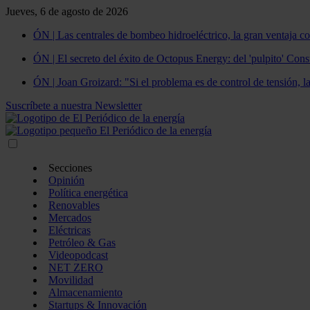
Jueves, 6 de agosto de 2026
ÓN | Las centrales de bombeo hidroeléctrico, la gran ventaja co
ÓN | El secreto del éxito de Octopus Energy: del 'pulpito' Const
ÓN | Joan Groizard: "Si el problema es de control de tensión, l
Suscríbete a nuestra Newsletter
Secciones
Opinión
Política energética
Renovables
Mercados
Eléctricas
Petróleo & Gas
Videopodcast
NET ZERO
Movilidad
Almacenamiento
Startups & Innovación