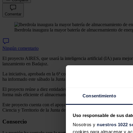
Comentar
Iberdrola inaugura la mayor batería de almacenamiento de en
Ningún comentario
El proyecto AIRES, que usará la inteligencia artificial (IA) para mej
lanzamiento en Badajoz.
La iniciativa, aprobada en la 6ª convocatoria del programa Interreg
ha informado este sábado la Junta de Extremadura en un comunicado.
El proyecto reúne a diez entidades de Extremadura, Alentejo y Centro 
forma más eficiente el almacenamiento de energía procedente de insta
Consentimiento
Este proyecto cuenta con el apoyo institucional de la Dirección Gener
Ciencia y Territorio de la Junta de Extremadura como socios no benefi
Uso responsable de sus dat
Consorcio
Nosotros y
nuestros 1022 s
cookies para almacenar y acce
La reunión ha contado con la participación de todos los socios del cons