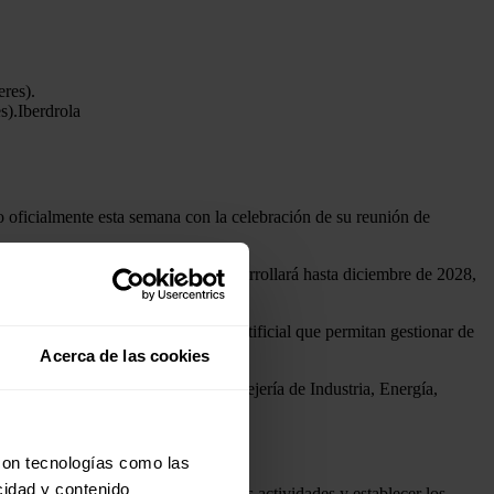
s).
Iberdrola
o oficialmente esta semana con la celebración de su reunión de
de 1,46 millones de euros, se desarrollará hasta diciembre de 2028,
ovadoras basadas en inteligencia artificial que permitan gestionar de
al.
Acerca de las cookies
 Tecnología e Innovación de la Consejería de Industria, Energía,
con tecnologías como las
cidad y contenido
omienzo al desarrollo de las primeras actividades y establecer los