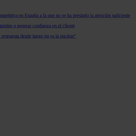
mpetitiva en España a la que no se ha prestado la atención suficiente
antine a generar confianza en el cliente
a respuesta desde luego no es la nuclear"