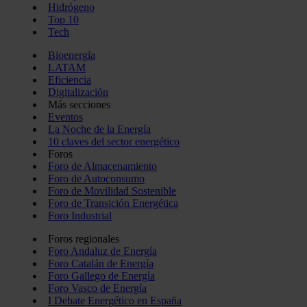
Hidrógeno
Top 10
Tech
Bioenergía
LATAM
Eficiencia
Digitalización
Más secciones
Eventos
La Noche de la Energía
10 claves del sector energético
Foros
Foro de Almacenamiento
Foro de Autoconsumo
Foro de Movilidad Sostenible
Foro de Transición Energética
Foro Industrial
Foros regionales
Foro Andaluz de Energía
Foro Catalán de Energía
Foro Gallego de Energía
Foro Vasco de Energía
I Debate Energético en España