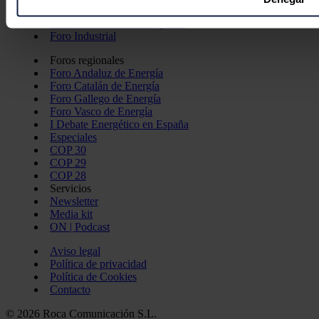
Foro de Movilidad Sostenible
la
sección de datos
. Puede cambiar o retirar su consentimi
Foro de Transición Energética
de cookies.
Foro Industrial
Foros regionales
Las cookies de este sitio web se usan para personalizar el c
Foro Andaluz de Energía
redes sociales y analizar el tráfico. Además, compartimos in
Foro Catalán de Energía
Foro Gallego de Energía
con nuestros partners de redes sociales, publicidad y análi
Foro Vasco de Energía
información que les haya proporcionado o que hayan recopil
I Debate Energético en España
servicios.
Especiales
COP 30
COP 29
COP 28
Servicios
Newsletter
Media kit
ON | Podcast
Aviso legal
Política de privacidad
Política de Cookies
Contacto
© 2026 Roca Comunicación S.L.