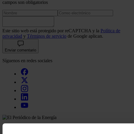
campos son obligatorios
Este sitio web está protegido por reCAPTCHA y la
Política de
privacidad
y
Términos de servicio
de Google aplican.
Enviar comentario
Síguenos en redes sociales
Secciones
Opinión