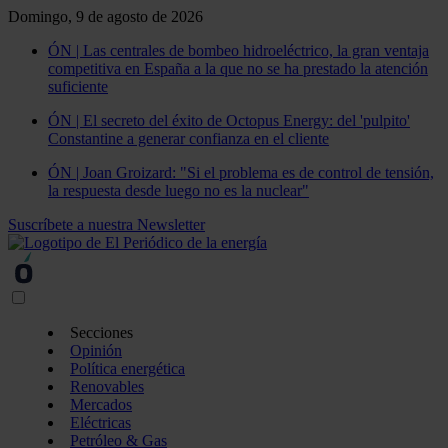
Domingo, 9 de agosto de 2026
ÓN | Las centrales de bombeo hidroeléctrico, la gran ventaja
competitiva en España a la que no se ha prestado la atención
suficiente
ÓN | El secreto del éxito de Octopus Energy: del 'pulpito'
Constantine a generar confianza en el cliente
ÓN | Joan Groizard: "Si el problema es de control de tensión,
la respuesta desde luego no es la nuclear"
Suscríbete a nuestra Newsletter
Secciones
Opinión
Política energética
Renovables
Mercados
Eléctricas
Petróleo & Gas