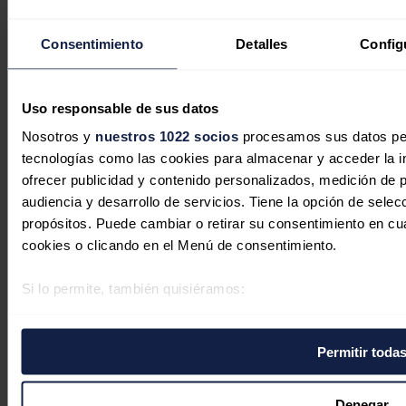
Política energética
Renovables
Consentimiento
Detalles
Config
Mercados
Eléctricas
Petróleo & Gas
Videopodcast
Uso responsable de sus datos
NET ZERO
Movilidad
Nosotros y
nuestros 1022 socios
procesamos sus datos pers
Almacenamiento
tecnologías como las cookies para almacenar y acceder la in
Startups & Innovación
Hidrógeno
ofrecer publicidad y contenido personalizados, medición de p
Top 10
audiencia y desarrollo de servicios. Tiene la opción de sele
Tech
propósitos. Puede cambiar o retirar su consentimiento en c
Bioenergía
cookies o clicando en el Menú de consentimiento.
LATAM
Eficiencia
Si lo permite, también quisiéramos:
Digitalización
Más secciones
Recopilar información sobre su ubicación geográfica 
Eventos
metros
La Noche de la Energía
Permitir toda
10 claves del sector energético
Identificar su dispositivo analizándolo activamente pa
Foros
digitales)
Foro de Almacenamiento
Foro de Autoconsumo
Obtenga más información sobre cómo se procesan sus datos
Denegar