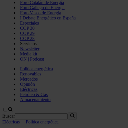
Foro Catalán de Energía
Foro Gallego de Energía
Foro Vasco de Energía
I Debate Energético en España
Especiales
COP 30
COP 29
COP 28
Servicios
Newsletter
Media kit
ON | Podcast
Política energética
Renovables
Mercados
Opinión
Eléctricas
Petróleo & Gas
Almacenamiento
Buscar
Eléctricas
·
Política energética