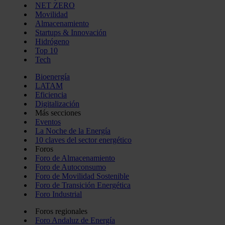
NET ZERO
Movilidad
Almacenamiento
Startups & Innovación
Hidrógeno
Top 10
Tech
Bioenergía
LATAM
Eficiencia
Digitalización
Más secciones
Eventos
La Noche de la Energía
10 claves del sector energético
Foros
Foro de Almacenamiento
Foro de Autoconsumo
Foro de Movilidad Sostenible
Foro de Transición Energética
Foro Industrial
Foros regionales
Foro Andaluz de Energía