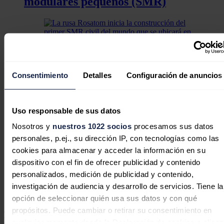
modulares pequeños (SMR)
La rusa Rosatom inicia la
construcción del primer SMR civil
Consentimiento
Detalles
Configuración de anuncios
del mundo que se ubicará en
Uzbekistán
Uso responsable de sus datos
Nosotros y
nuestros 1022 socios
procesamos sus datos
personales, p.ej., su dirección IP, con tecnologías como las
cookies para almacenar y acceder la información en su
Reino Unido invierte casi 17.000
dispositivo con el fin de ofrecer publicidad y contenido
millones de euros en su primera
personalizados, medición de publicidad y contenido,
planta nuclear desde 1995
investigación de audiencia y desarrollo de servicios. Tiene la
opción de seleccionar quién usa sus datos y con qué
"Great British Energy-Nuclear ha llevado a cabo un riguroso
propósitos. Puede cambiar o retirar su consentimiento en
concurso y ahora colaborará con el licitador preferente,
Rolls-
Royce
, para construir los primeros reactores modulares pequeños
cualquier momento desde la Declaración de cookies o clica