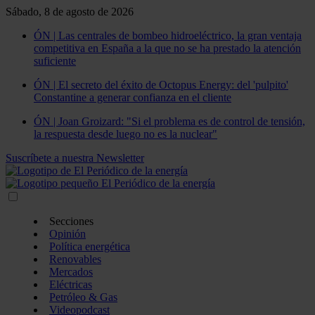
Sábado, 8 de agosto de 2026
ÓN | Las centrales de bombeo hidroeléctrico, la gran ventaja
competitiva en España a la que no se ha prestado la atención
suficiente
ÓN | El secreto del éxito de Octopus Energy: del 'pulpito'
Constantine a generar confianza en el cliente
ÓN | Joan Groizard: "Si el problema es de control de tensión,
la respuesta desde luego no es la nuclear"
Suscríbete a nuestra Newsletter
Secciones
Opinión
Política energética
Renovables
Mercados
Eléctricas
Petróleo & Gas
Videopodcast