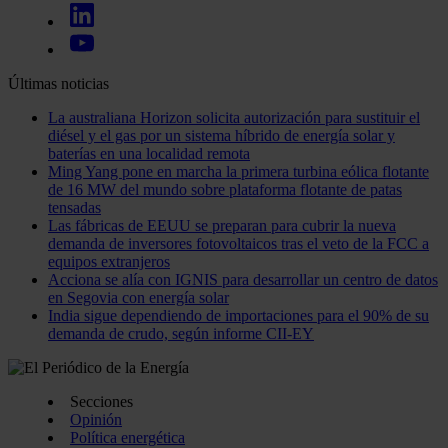
Últimas noticias
La australiana Horizon solicita autorización para sustituir el
diésel y el gas por un sistema híbrido de energía solar y
baterías en una localidad remota
Ming Yang pone en marcha la primera turbina eólica flotante
de 16 MW del mundo sobre plataforma flotante de patas
tensadas
Las fábricas de EEUU se preparan para cubrir la nueva
demanda de inversores fotovoltaicos tras el veto de la FCC a
equipos extranjeros
Acciona se alía con IGNIS para desarrollar un centro de datos
en Segovia con energía solar
India sigue dependiendo de importaciones para el 90% de su
demanda de crudo, según informe CII-EY
Secciones
Opinión
Política energética