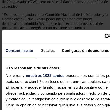
de 20 gigavatios (GW), pero no se está dando el servicio por falta de
capacidad.
"Estamos trabajando con la Comisión Nacional de los Mercados y la
Competencia (CNMC) para poder integrar toda esta nueva
demanda", ha admitido Sevilla, que ha acentuado la necesidad de
una planificación energética con revisiones frecuentes.
Noticias relacionadas
Consentimiento
Detalles
Configuración de anuncios
España eleva sus previsiones de
Uso responsable de sus datos
capacidad en centros de datos para
Nosotros y
nuestros 1022 socios
procesamos sus datos pe
2030, según Bank of America
p.ej., su dirección IP, con tecnologías como las cookies para
almacenar y acceder la información en su dispositivo con el 
Redacción
04/08/2026
ofrecer publicidad y contenido personalizados, medición de p
y contenido, investigación de audiencia y desarrollo de servi
Tiene la opción de seleccionar quién usa sus datos y con qu