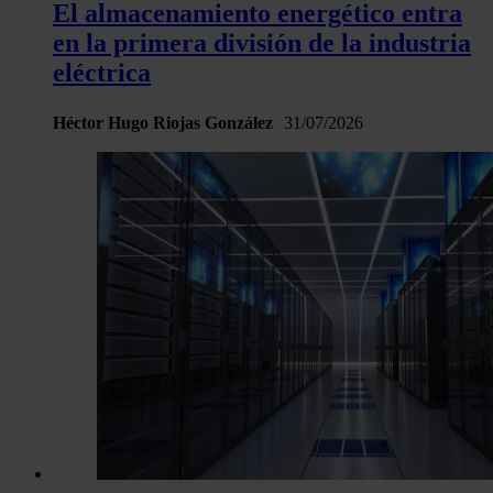
El almacenamiento energético entra
haya proporcionado o que hayan recopilado a partir del uso 
en la primera división de la industria
hecho de sus servicios.
eléctrica
Héctor Hugo Riojas González
31/07/2026