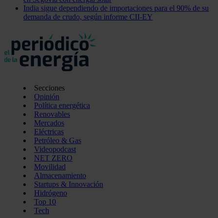
India sigue dependiendo de importaciones para el 90% de su
demanda de crudo, según informe CII-EY
Secciones
Opinión
Política energética
Renovables
Mercados
Eléctricas
Petróleo & Gas
Videopodcast
NET ZERO
Movilidad
Almacenamiento
Startups & Innovación
Hidrógeno
Top 10
Tech