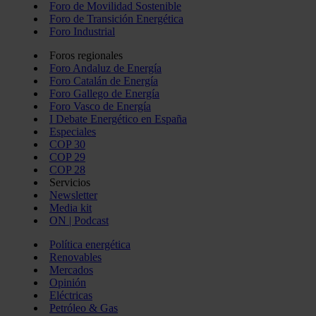
Foro de Movilidad Sostenible
Foro de Transición Energética
Foro Industrial
Foros regionales
Foro Andaluz de Energía
Foro Catalán de Energía
Foro Gallego de Energía
Foro Vasco de Energía
I Debate Energético en España
Especiales
COP 30
COP 29
COP 28
Servicios
Newsletter
Media kit
ON | Podcast
Política energética
Renovables
Mercados
Opinión
Eléctricas
Petróleo & Gas