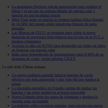
La australiana Horizon solicita autorización para sustituir el
diésel y el gas por un sistema híbrido de energía solar y
baterías en una localidad remota
Ming Yang pone en marcha la primera turbina eólica flotante
de 16 MW del mundo sobre plataforma flotante de patas
tensadas
Las fábricas de EEUU se preparan para cubrir la nueva
demanda de inversores fotovoltaicos tras el veto de la FCC a
equipos extranjeros
Acciona se alía con IGNIS para desarrollar un centro de datos
en Segovia con energía solar
India sigue dependiendo de importaciones para el 90% de su
demanda de crudo, según informe CII-EY
Lo más leído
Última semana
Un nuevo polímero permite fabricar baterías de coche
eléctrico con más autonomía y una vida útil que duplica la
actual
La inversión energética en España cambia de rumbo: las
baterías y las redes sustituyen al boom renovable
Nueva Zelanda sigue los pasos de Alemania y legaliza la
energía solar enchufable
La industria eólica recupera impulso, pero encara una nueva