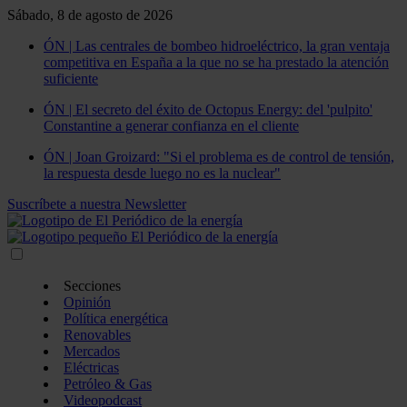
Sábado, 8 de agosto de 2026
ÓN | Las centrales de bombeo hidroeléctrico, la gran ventaja
competitiva en España a la que no se ha prestado la atención
suficiente
ÓN | El secreto del éxito de Octopus Energy: del 'pulpito'
Constantine a generar confianza en el cliente
ÓN | Joan Groizard: "Si el problema es de control de tensión,
la respuesta desde luego no es la nuclear"
Suscríbete a nuestra Newsletter
Secciones
Opinión
Política energética
Renovables
Mercados
Eléctricas
Petróleo & Gas
Videopodcast