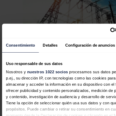
Consentimiento
Detalles
Configuración de anuncios
El Gobierno aprueba tramitar de
Uso responsable de sus datos
urgencia el Real Decreto de los planes
Nosotros y
nuestros 1022 socios
procesamos sus datos pe
de inversión de las redes eléctricas
p.ej., su dirección IP, con tecnologías como las cookies para
almacenar y acceder la información en su dispositivo con el 
Redacción
23/06/2026
ofrecer publicidad y contenido personalizados, medición de p
y contenido, investigación de audiencia y desarrollo de servi
Tiene la opción de seleccionar quién usa sus datos y con qu
propósitos. Puede cambiar o retirar su consentimiento en cu
Naturgy impulsa su crecimiento
momento desde la Declaración de cookies o clicando en el 