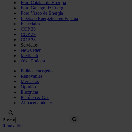
Foro Catalán de Energía
Foro Gallego de Energía
Foro Vasco de Energía
I Debate Energético en España
Especiales
COP 30
COP 29
COP 28
Servicios
Newsletter
Media kit
ON | Podcast
Política energética
Renovables
Mercados
Opinión
Eléctricas
Petróleo & Gas
Almacenamiento
Buscar
Renovables