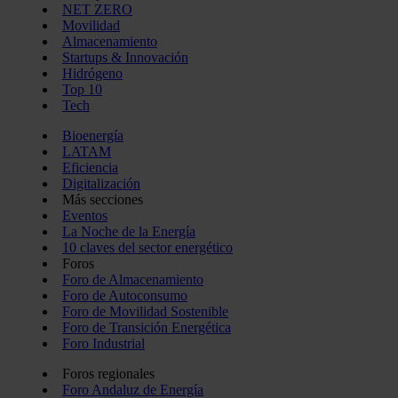
NET ZERO
Movilidad
Almacenamiento
Startups & Innovación
Hidrógeno
Top 10
Tech
Bioenergía
LATAM
Eficiencia
Digitalización
Más secciones
Eventos
La Noche de la Energía
10 claves del sector energético
Foros
Foro de Almacenamiento
Foro de Autoconsumo
Foro de Movilidad Sostenible
Foro de Transición Energética
Foro Industrial
Foros regionales
Foro Andaluz de Energía