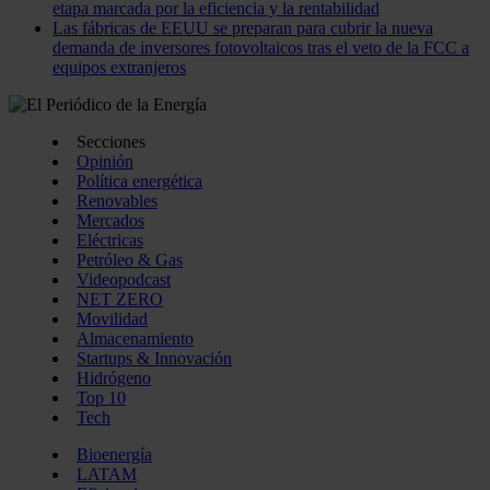
etapa marcada por la eficiencia y la rentabilidad
Las fábricas de EEUU se preparan para cubrir la nueva
demanda de inversores fotovoltaicos tras el veto de la FCC a
equipos extranjeros
Secciones
Opinión
Política energética
Renovables
Mercados
Eléctricas
Petróleo & Gas
Videopodcast
NET ZERO
Movilidad
Almacenamiento
Startups & Innovación
Hidrógeno
Top 10
Tech
Bioenergía
LATAM