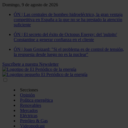
Domingo, 9 de agosto de 2026
ÓN | Las centrales de bombeo hidroeléctrico, la gran ventaja
competitiva en España a la que no se ha prestado la atención
suficiente
ÓN | El secreto del éxito de Octopus Energy: del 'pulpito'
Constantine a generar confianza en el cliente
ÓN | Joan Groizard: "Si el problema es de control de tensión,
la respuesta desde luego no es la nuclear"
Suscríbete a nuestra Newsletter
Secciones
Opinión
Política energética
Renovables
Mercados
Eléctricas
Petróleo & Gas
Videopodcast