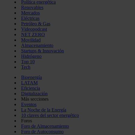
Política energética
Renovables
Mercados
Eléctricas
Petróleo & Gas
Videopodcast
NET ZERO
Movilidad
Almacenamiento
Startups & Innovación
Hidrógeno
Top 10
Tech
Bioenergía
LATAM
Eficiencia
Digitalización
Más secciones
Eventos
La Noche de la Energía
10 claves del sector energético
Foros
Foro de Almacenamiento
Foro de Autoconsumo