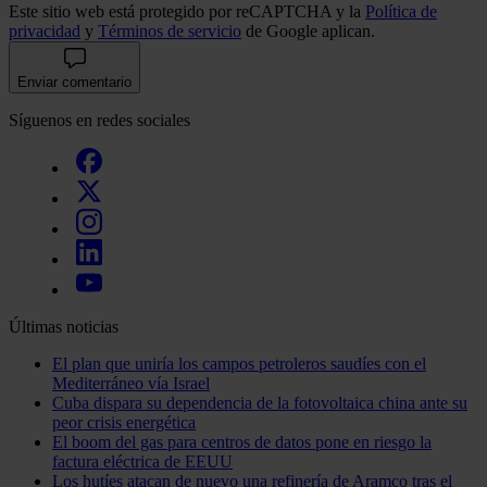
hecho de sus servicios.
Este sitio web está protegido por reCAPTCHA y la
Política de
privacidad
y
Términos de servicio
de Google aplican.
Enviar comentario
Síguenos en redes sociales
Últimas noticias
El plan que uniría los campos petroleros saudíes con el
Mediterráneo vía Israel
Cuba dispara su dependencia de la fotovoltaica china ante su
peor crisis energética
El boom del gas para centros de datos pone en riesgo la
factura eléctrica de EEUU
Los hutíes atacan de nuevo una refinería de Aramco tras el