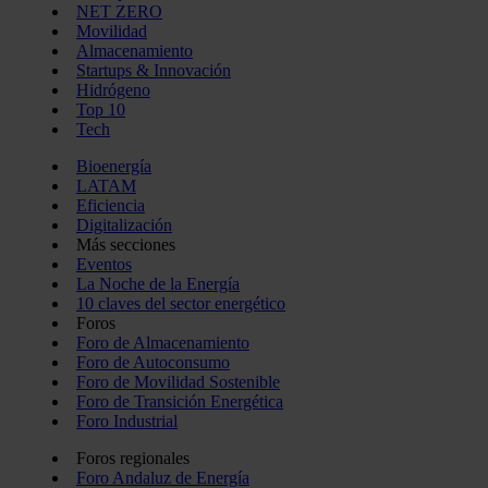
NET ZERO
Movilidad
Almacenamiento
Startups & Innovación
Hidrógeno
Top 10
Tech
Bioenergía
LATAM
Eficiencia
Digitalización
Más secciones
Eventos
La Noche de la Energía
10 claves del sector energético
Foros
Foro de Almacenamiento
Foro de Autoconsumo
Foro de Movilidad Sostenible
Foro de Transición Energética
Foro Industrial
Foros regionales
Foro Andaluz de Energía