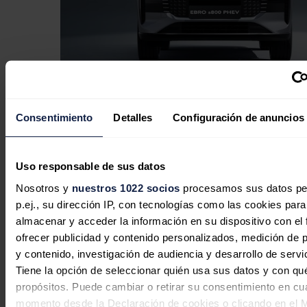
El modelo de 2027 del Ebro s800
Consentimiento
Detalles
Configuración de anuncios
PHEV incorpora mejoras en diseño,
confort y equipamiento
Uso responsable de sus datos
Redacción
29/07/2026
Nosotros y
nuestros 1022 socios
procesamos sus datos pe
p.ej., su dirección IP, con tecnologías como las cookies para
almacenar y acceder la información en su dispositivo con el 
ofrecer publicidad y contenido personalizados, medición de p
Bruselas aprueba un plan español de
y contenido, investigación de audiencia y desarrollo de servi
74 millones para el transporte
Tiene la opción de seleccionar quién usa sus datos y con qu
marítimo por el alza del combustible
propósitos. Puede cambiar o retirar su consentimiento en cu
momento desde la Declaración de cookies o clicando en el 