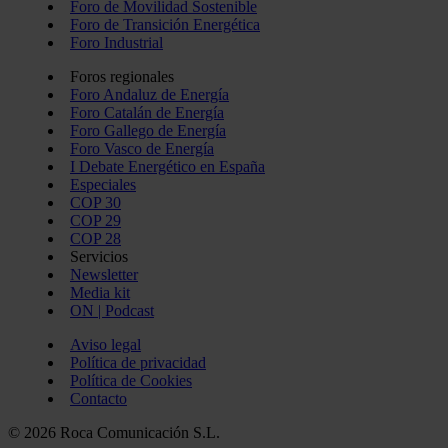
Foro de Movilidad Sostenible
Foro de Transición Energética
Foro Industrial
Foros regionales
Foro Andaluz de Energía
Foro Catalán de Energía
Foro Gallego de Energía
Foro Vasco de Energía
I Debate Energético en España
Especiales
COP 30
COP 29
COP 28
Servicios
Newsletter
Media kit
ON | Podcast
Aviso legal
Política de privacidad
Política de Cookies
Contacto
© 2026 Roca Comunicación S.L.