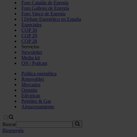
Foro Catalán de Energía
Foro Gallego de Energía
Foro Vasco de Energía
I Debate Energético en España
Especiales
COP 30
COP 29
COP 28
Servicios
Newsletter
Media kit
ON | Podcast
Política energética
Renovables
Mercados
Opinión
Eléctricas
Petróleo & Gas
Almacenamiento
Buscar
Bioenergía