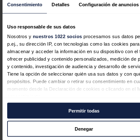
Endesa suma más de 300 puntos de
Consentimiento
Detalles
Configuración de anuncios
recarga abiertos al público en
empresas privadas bajo su modelo
'Anfitrión'
Uso responsable de sus datos
Nosotros y
nuestros 1022 socios
procesamos sus datos pe
Redacción
03/08/2026
p.ej., su dirección IP, con tecnologías como las cookies para
almacenar y acceder la información en su dispositivo con el 
ofrecer publicidad y contenido personalizados, medición de p
y contenido, investigación de audiencia y desarrollo de servi
Tiene la opción de seleccionar quién usa sus datos y con qu
propósitos. Puede cambiar o retirar su consentimiento en cu
momento desde la Declaración de cookies o clicando en el 
consentimiento.
Permitir todas
Si lo permite, también quisiéramos:
Recopilar información sobre su ubicación geográfica
puede tener una precisión de varios metros
Denegar
Identificar su dispositivo analizándolo activamente p
La CNMC fija en 38,7 millones costes