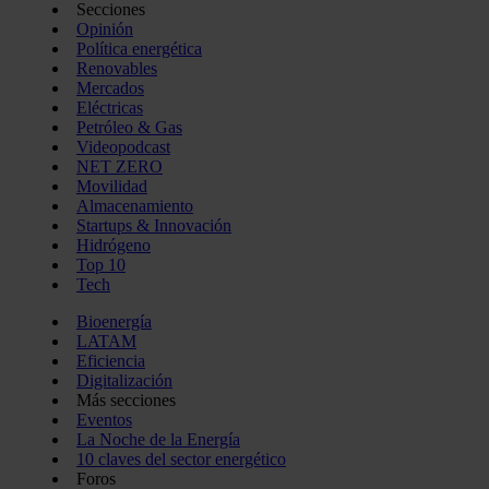
Secciones
Opinión
Política energética
Renovables
Mercados
Eléctricas
Petróleo & Gas
Videopodcast
NET ZERO
Movilidad
Almacenamiento
Startups & Innovación
Hidrógeno
Top 10
Tech
Bioenergía
LATAM
Eficiencia
Digitalización
Más secciones
Eventos
La Noche de la Energía
10 claves del sector energético
Foros