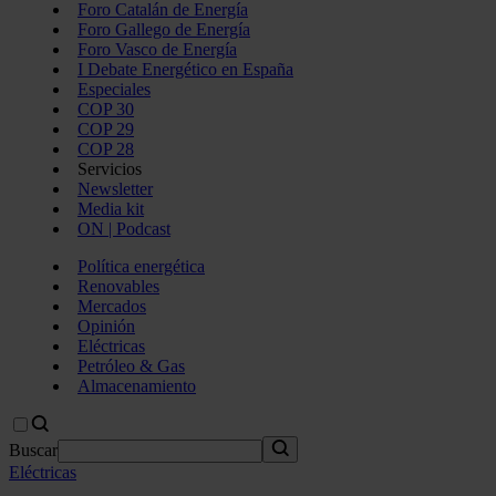
Foro Catalán de Energía
Foro Gallego de Energía
Foro Vasco de Energía
I Debate Energético en España
Especiales
COP 30
COP 29
COP 28
Servicios
Newsletter
Media kit
ON | Podcast
Política energética
Renovables
Mercados
Opinión
Eléctricas
Petróleo & Gas
Almacenamiento
Buscar
Eléctricas