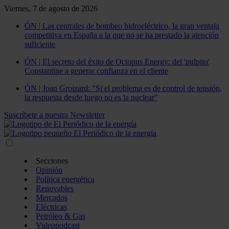
Viernes, 7 de agosto de 2026
ÓN | Las centrales de bombeo hidroeléctrico, la gran ventaja
competitiva en España a la que no se ha prestado la atención
suficiente
ÓN | El secreto del éxito de Octopus Energy: del 'pulpito'
Constantine a generar confianza en el cliente
ÓN | Joan Groizard: "Si el problema es de control de tensión,
la respuesta desde luego no es la nuclear"
Suscríbete a nuestra Newsletter
Secciones
Opinión
Política energética
Renovables
Mercados
Eléctricas
Petróleo & Gas
Videopodcast