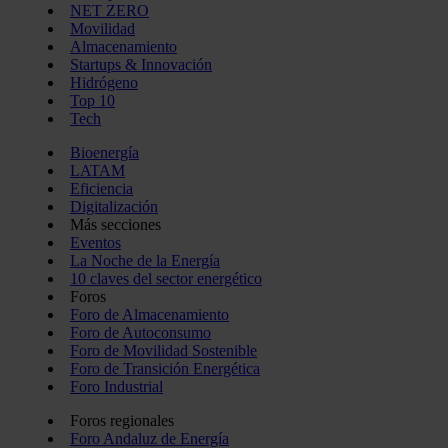
NET ZERO
Movilidad
Almacenamiento
Startups & Innovación
Hidrógeno
Top 10
Tech
Bioenergía
LATAM
Eficiencia
Digitalización
Más secciones
Eventos
La Noche de la Energía
10 claves del sector energético
Foros
Foro de Almacenamiento
Foro de Autoconsumo
Foro de Movilidad Sostenible
Foro de Transición Energética
Foro Industrial
Foros regionales
Foro Andaluz de Energía