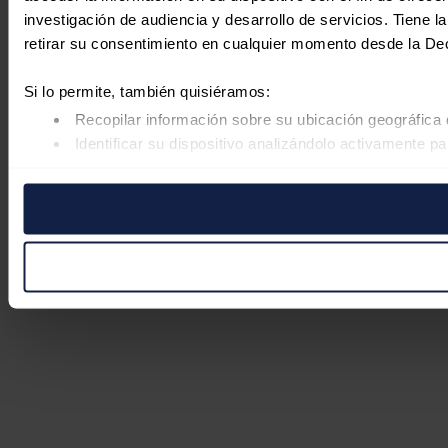
investigación de audiencia y desarrollo de servicios. Tiene 
retirar su consentimiento en cualquier momento desde la De
Si lo permite, también quisiéramos:
Recopilar información sobre su ubicación geográfica 
Identificar su dispositivo analizándolo activamente pa
Obtenga más información sobre cómo se procesan sus datos
retirar su consentimiento en cualquier momento en la Declar
Las cookies de este sitio web se usan para personalizar el co
Además, compartimos información sobre el uso que haga del s
pueden combinarla con otra información que les haya proporc