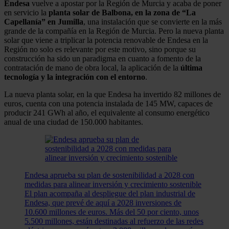
Endesa
vuelve a apostar por la Región de Murcia y acaba de poner
en servicio la
planta solar de Balbona, en la zona de “La
Capellanía” en Jumilla
, una instalación que se convierte en la más
grande de la compañía en la Región de Murcia. Pero la nueva planta
solar que viene a triplicar la potencia renovable de Endesa en la
Región no solo es relevante por este motivo, sino porque su
construcción ha sido un paradigma en cuanto a fomento de la
contratación de mano de obra local, la aplicación de la
última
tecnología y la integración con el entorno
.
La nueva planta solar, en la que Endesa ha invertido 82 millones de
euros, cuenta con una potencia instalada de 145 MW, capaces de
producir 241 GWh al año, el equivalente al consumo energético
anual de una ciudad de 150.000 habitantes.
Endesa aprueba su plan de sostenibilidad a 2028 con
medidas para alinear inversión y crecimiento sostenible
El plan acompaña al despliegue del plan industrial de
Endesa, que prevé de aquí a 2028 inversiones de
10.600 millones de euros. Más del 50 por ciento, unos
5.500 millones, están destinadas al refuerzo de las redes