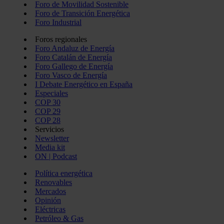
Foro de Movilidad Sostenible
Foro de Transición Energética
Foro Industrial
Foros regionales
Foro Andaluz de Energía
Foro Catalán de Energía
Foro Gallego de Energía
Foro Vasco de Energía
I Debate Energético en España
Especiales
COP 30
COP 29
COP 28
Servicios
Newsletter
Media kit
ON | Podcast
Política energética
Renovables
Mercados
Opinión
Eléctricas
Petróleo & Gas