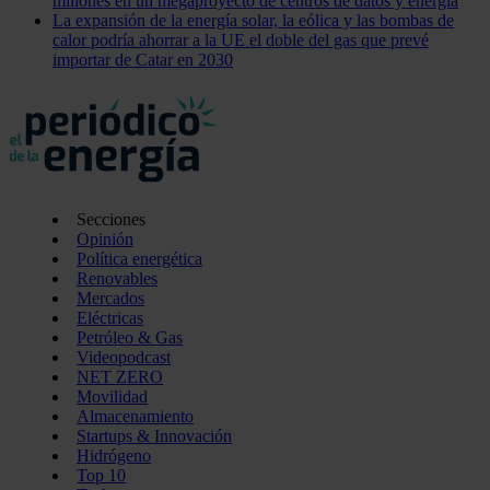
millones en un megaproyecto de centros de datos y energía
La expansión de la energía solar, la eólica y las bombas de
calor podría ahorrar a la UE el doble del gas que prevé
importar de Catar en 2030
Secciones
Opinión
Política energética
Renovables
Mercados
Eléctricas
Petróleo & Gas
Videopodcast
NET ZERO
Movilidad
Almacenamiento
Startups & Innovación
Hidrógeno
Top 10