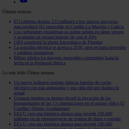
Últimas noticias
El Gobierno destina 233 millones a tres nuevos proyectos
para producir H2 renovable en Castilla-La Mancha y Galicia
Los carburantes encadenan su quinta subida en pleno verano
y acumulan un encarecimiento de casi el 20%
GRS construirá la planta fotovoltaica de Fleming
La aviación eléctrica se acerca a 2030, pero reclama inversión
y cambios normativos
Bilbao fabrica los mayores monopiles construidos hasta la
fecha en la Península Ibérica
Lo más leído
Última semana
Un nuevo polímero permite fabricar baterías de coche
eléctrico con más autonomía y una vida útil que duplica la
actual
Gestacur termina en tiempo récord la ejecución de los
hormigonados de las 13 cimentaciones en el parque eólico El
Castillar (Algora, Guadalajara)
EEUU crea una histórica alianza para invertir 100.000
millones en un megaproyecto de centros de datos y energía
EEUU crea una histórica alianza para invertir 100.000