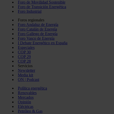
Foro de Movilidad Sostenible
Foro de Transición Energética
Foro Industrial
Foros regionales
Foro Andaluz de Energía
Foro Catalán de Energía
Foro Gallego de Energía
Foro Vasco de Energía
I Debate Energético en España
Especiales
COP 30
COP 29
COP 28
Servicios
Newsletter
Media kit
ON | Podcast
Política energética
Renovables
Mercados
Opinión
Eléctricas
Petróleo & Gas