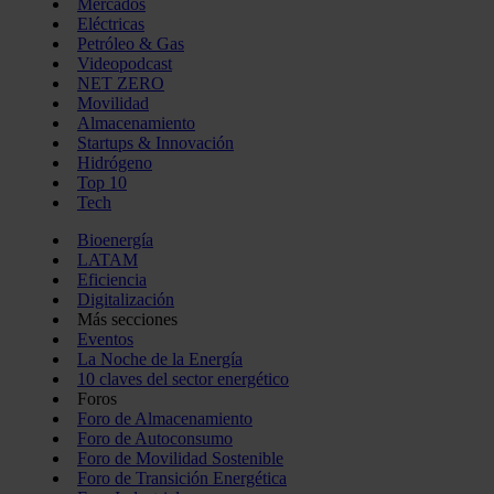
Mercados
Eléctricas
Petróleo & Gas
Videopodcast
NET ZERO
Movilidad
Almacenamiento
Startups & Innovación
Hidrógeno
Top 10
Tech
Bioenergía
LATAM
Eficiencia
Digitalización
Más secciones
Eventos
La Noche de la Energía
10 claves del sector energético
Foros
Foro de Almacenamiento
Foro de Autoconsumo
Foro de Movilidad Sostenible
Foro de Transición Energética