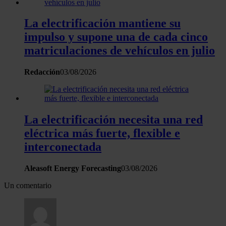
de cookies.
La electrificación mantiene su
Las cookies de este sitio web se usan para personalizar
impulso y supone una de cada cinco
el contenido y los anuncios, ofrecer funciones de redes
matriculaciones de vehículos en julio
sociales y analizar el tráfico. Además, compartimos
información sobre el uso que haga del sitio web con
Redacción
03/08/2026
nuestros partners de redes sociales, publicidad y análisis
web, quienes pueden combinarla con otra información
que les haya proporcionado o que hayan recopilado a
La electrificación necesita una red
partir del uso que haya hecho de sus servicios.
eléctrica más fuerte, flexible e
interconectada
Aleasoft Energy Forecasting
03/08/2026
Un comentario