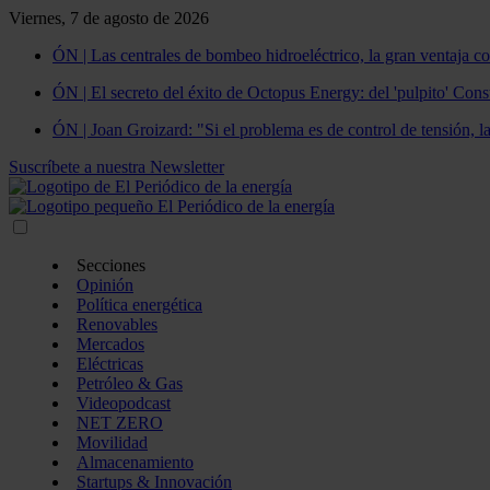
Viernes, 7 de agosto de 2026
ÓN | Las centrales de bombeo hidroeléctrico, la gran ventaja co
ÓN | El secreto del éxito de Octopus Energy: del 'pulpito' Const
ÓN | Joan Groizard: "Si el problema es de control de tensión, l
Suscríbete a nuestra Newsletter
Secciones
Opinión
Política energética
Renovables
Mercados
Eléctricas
Petróleo & Gas
Videopodcast
NET ZERO
Movilidad
Almacenamiento
Startups & Innovación