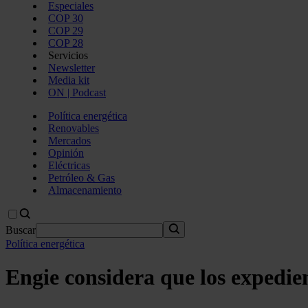
Especiales
COP 30
COP 29
COP 28
Servicios
Newsletter
Media kit
ON | Podcast
Política energética
Renovables
Mercados
Opinión
Eléctricas
Petróleo & Gas
Almacenamiento
Buscar
Política energética
Engie considera que los expedie