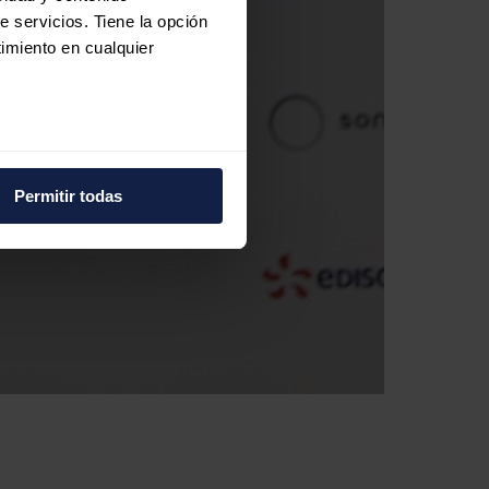
e servicios. Tiene la opción
imiento en cualquier
e varios metros
icas (huellas digitales)
Permitir todas
eferencias en la
sección de
e cookies.
 funciones de redes sociales
con nuestros partners de
ue les haya proporcionado o