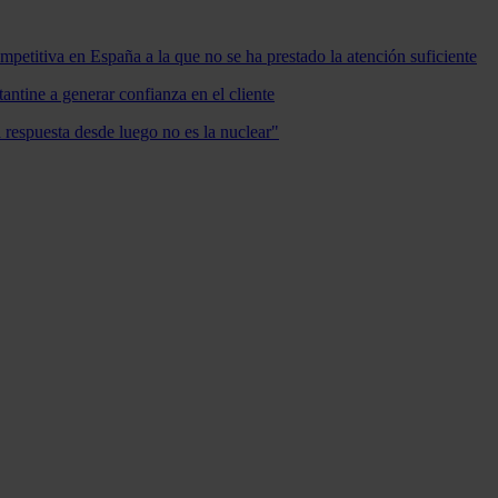
mpetitiva en España a la que no se ha prestado la atención suficiente
antine a generar confianza en el cliente
a respuesta desde luego no es la nuclear"