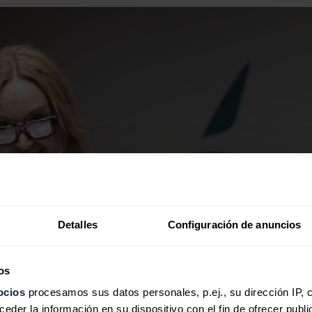
Detalles
Configuración de anuncios
os
ocios
procesamos sus datos personales, p.ej., su dirección IP, 
der la información en su dispositivo con el fin de ofrecer publi