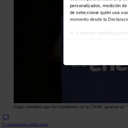
personalizados, medición de p
de seleccionar quién usa sus
momento desde la Declaració
Si lo permite, también quisi
Recopilar información
Identificar su disposi
Obtenga más información sob
datos
. Puede cambiar o reti
Las cookies de este sitio we
y analizar el tráfico. Ademá
redes sociales, publicidad y
que hayan recopilado a parti
Engie considera que los expedientes de la CNMC generan un "ru
5 comentarios publicados