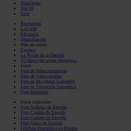
Hidrógeno
Top 10
Tech
Bioenergía
LATAM
Eficiencia
Digitalización
Más secciones
Eventos
La Noche de la Energía
10 claves del sector energético
Foros
Foro de Almacenamiento
Foro de Autoconsumo
Foro de Movilidad Sostenible
Foro de Transición Energética
Foro Industrial
Foros regionales
Foro Andaluz de Energía
Foro Catalán de Energía
Foro Gallego de Energía
Foro Vasco de Energía
I Debate Energético en España