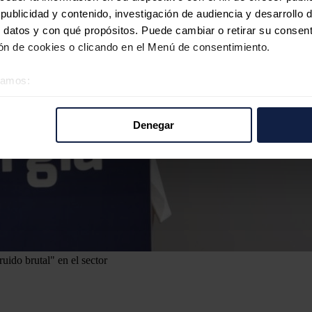
ublicidad y contenido, investigación de audiencia y desarrollo d
 datos y con qué propósitos. Puede cambiar o retirar su consent
n de cookies o clicando en el Menú de consentimiento.
éramos:
 sobre su ubicación geográfica que puede tener una precisión d
tivo analizándolo activamente para buscar características específ
Denegar
re cómo se procesan sus datos personales y establezca sus pr
rar su consentimiento en cualquier momento en la Declaración d
b se usan para personalizar el contenido y los anuncios, ofrecer
s, compartimos información sobre el uso que haga del sitio web 
 análisis web, quienes pueden combinarla con otra información q
r del uso que haya hecho de sus servicios.
ido brutal" en el sector