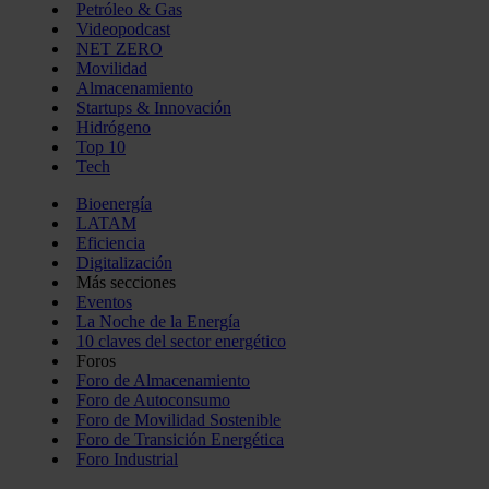
Petróleo & Gas
Videopodcast
NET ZERO
Movilidad
Almacenamiento
Startups & Innovación
Hidrógeno
Top 10
Tech
Bioenergía
LATAM
Eficiencia
Digitalización
Más secciones
Eventos
La Noche de la Energía
10 claves del sector energético
Foros
Foro de Almacenamiento
Foro de Autoconsumo
Foro de Movilidad Sostenible
Foro de Transición Energética
Foro Industrial