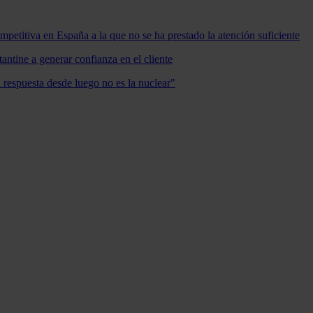
mpetitiva en España a la que no se ha prestado la atención suficiente
antine a generar confianza en el cliente
a respuesta desde luego no es la nuclear"