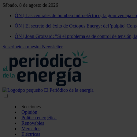
Sábado, 8 de agosto de 2026
ÓN | Las centrales de bombeo hidroeléctrico, la gran ventaja co
ÓN | El secreto del éxito de Octopus Energy: del 'pulpito' Const
ÓN | Joan Groizard: "Si el problema es de control de tensión, l
Suscríbete a nuestra Newsletter
Secciones
Opinión
Política energética
Renovables
Mercados
Eléctricas