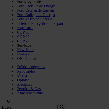
Foros regionales
Foro Andaluz de Energía
Foro Catalán de Energía
Foro Gallego de Energía
Foro Vasco de Energía
I Debate Energético en España
Especiales
COP 30
COP 29
COP 28
Servicios
Newsletter
Media kit
ON | Podcast
Política energética
Renovables
Mercados
Opinión
Eléctricas
Petróleo & Gas
Almacenamiento
Buscar