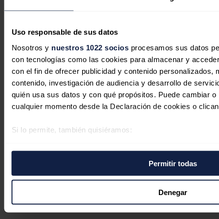
2 comentarios
Uso responsable de sus datos
Nosotros y
nuestros 1022 socios
procesamos sus datos pers
con tecnologías como las cookies para almacenar y acceder 
Asimov
con el fin de ofrecer publicidad y contenido personalizados, 
17/07/2023
contenido, investigación de audiencia y desarrollo de servici
Y el certificado de origen ? cómo puedo decir que es ruso . o
quién usa sus datos y con qué propósitos. Puede cambiar o r
chino y de donde viene y a donde va sin el certificado de
cualquier momento desde la Declaración de cookies o clican
origen. cómo el que se envía a Marruecos .
Si lo permite, también quisiéramos:
Responder
Recopilar información sobre su ubicación geográfica 
varios metros
Permitir todas
Identificar su dispositivo analizándolo activamente p
específicas (huellas digitales)
Obtenga más información sobre cómo se procesan sus datos
Julio
Denegar
preferencias en la
sección de datos
. Puede cambiar o retira
17/07/2023
momento en la Declaración de cookies.