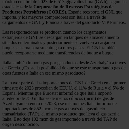
máximo en abril de 2023 de 6.513 gigavatios hora (GWh), según las
estadísticas de la
Corporación de
Reservas Estratégicas
de
Productos Petrolíferos
(
CORES
). España reexporta el GNL que
importa, y los mayores compradores son Italia a través de
cargamentos de GNL y Francia a través del gasoducto VIP Pirineos.
Las reexportaciones se producen cuando los cargamentos
extranjeros de GNL se descargan en tanques de almacenamiento
situados en terminales y posteriormente se vuelven a cargar en
buques cisterna para su entrega a otros países. El GNL también
puede reexportarse mediante transferencias de buque a buque.
Italia también importa gas por gasoductos desde Azerbaiyán a través
de Grecia. ¿Existe la posibilidad de que se esté transportando gas de
otras fuentes a Italia en ese mismo gasoducto?
La mayor parte de las importaciones de GNL de Grecia en el primer
trimestre de 2023 procedían de EEUU, el 11% de Rusia y el 5% de
España. Mientras que Eurostat informó de que Italia importó
alrededor de 750 millones de metros cúbicos (mcm) de gas de
Azerbaiyán en enero de 2023, ese mismo mes Italia informó de
importaciones de 852 mcm de gas a través del gasoducto
transadriático (TAP), el mismo gasoducto que lleva el gas azerí a
Italia. Esto deja 102 mcm de gas importado a través del TAP de
origen desconocido.