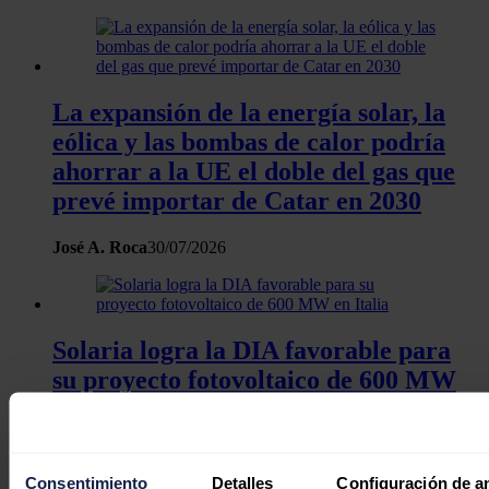
La expansión de la energía solar, la
eólica y las bombas de calor podría
ahorrar a la UE el doble del gas que
prevé importar de Catar en 2030
José A. Roca
30/07/2026
Solaria logra la DIA favorable para
su proyecto fotovoltaico de 600 MW
en Italia
Redacción
28/07/2026
Consentimiento
Detalles
Configuración de a