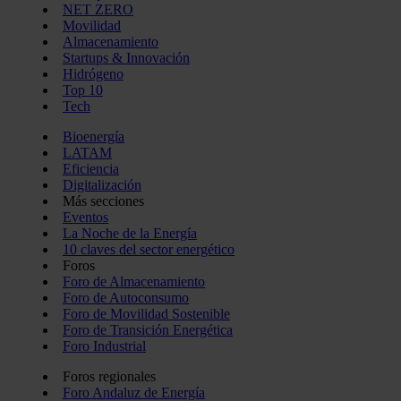
NET ZERO
Movilidad
Almacenamiento
Startups & Innovación
Hidrógeno
Top 10
Tech
Bioenergía
LATAM
Eficiencia
Digitalización
Más secciones
Eventos
La Noche de la Energía
10 claves del sector energético
Foros
Foro de Almacenamiento
Foro de Autoconsumo
Foro de Movilidad Sostenible
Foro de Transición Energética
Foro Industrial
Foros regionales
Foro Andaluz de Energía