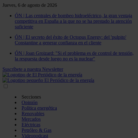
Jueves, 6 de agosto de 2026
ÓN | Las centrales de bombeo hidroeléctrico, la gran ventaja
competitiva en España a la que no se ha prestado la atención
suficiente
ÓN | El secreto del éxito de Octopus Energy: del 'pulpito'
Constantine a generar confianza en el cliente
ÓN | Joan Groizard: "Si el problema es de control de tensión,
la respuesta desde luego no es la nuclear"
Suscríbete a nuestra Newsletter
Secciones
Opinión
Política energética
Renovables
Mercados
Eléctricas
Petróleo & Gas
Videopodcast