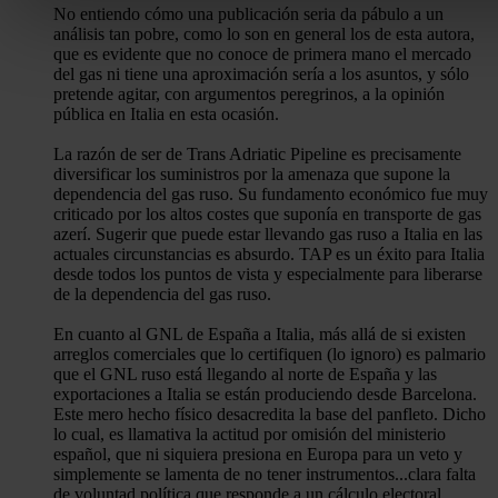
No entiendo cómo una publicación seria da pábulo a un
análisis tan pobre, como lo son en general los de esta autora,
Las cookies de este sitio web se usan para personalizar el c
que es evidente que no conoce de primera mano el mercado
funciones de redes sociales y analizar el tráfico. Además, 
del gas ni tiene una aproximación sería a los asuntos, y sólo
pretende agitar, con argumentos peregrinos, a la opinión
uso que haga del sitio web con nuestros partners de redes so
pública en Italia en esta ocasión.
quienes pueden combinarla con otra información que les ha
recopilado a partir del uso que haya hecho de sus servicios.
La razón de ser de Trans Adriatic Pipeline es precisamente
diversificar los suministros por la amenaza que supone la
dependencia del gas ruso. Su fundamento económico fue muy
criticado por los altos costes que suponía en transporte de gas
azerí. Sugerir que puede estar llevando gas ruso a Italia en las
actuales circunstancias es absurdo. TAP es un éxito para Italia
desde todos los puntos de vista y especialmente para liberarse
de la dependencia del gas ruso.
En cuanto al GNL de España a Italia, más allá de si existen
arreglos comerciales que lo certifiquen (lo ignoro) es palmario
que el GNL ruso está llegando al norte de España y las
exportaciones a Italia se están produciendo desde Barcelona.
Este mero hecho físico desacredita la base del panfleto. Dicho
lo cual, es llamativa la actitud por omisión del ministerio
español, que ni siquiera presiona en Europa para un veto y
simplemente se lamenta de no tener instrumentos...clara falta
de voluntad política que responde a un cálculo electoral.