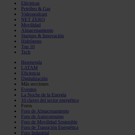
Eléctricas
Petróleo & Gas
Videopodcast
NET ZERO
Movilidad
Almacenamiento
Startups & Innovación
Hidrógeno
Top 10
Tech
Bioenergía
LATAM
Eficiencia
Digitalización
Más secciones
Eventos
La Noche de la Energía
10 claves del sector energético
Foros
Foro de Almacenamiento
Foro de Autoconsumo
Foro de Movilidad Sostenible
Foro de Transición Energética
Foro Industrial