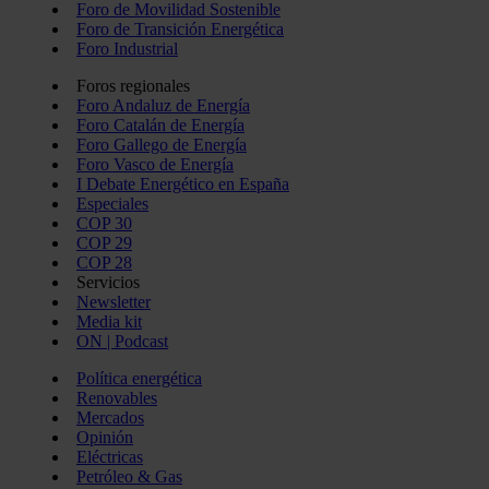
Foro de Movilidad Sostenible
Foro de Transición Energética
Foro Industrial
Foros regionales
Foro Andaluz de Energía
Foro Catalán de Energía
Foro Gallego de Energía
Foro Vasco de Energía
I Debate Energético en España
Especiales
COP 30
COP 29
COP 28
Servicios
Newsletter
Media kit
ON | Podcast
Política energética
Renovables
Mercados
Opinión
Eléctricas
Petróleo & Gas