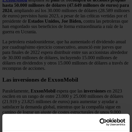
hasta 50.000 millones de dólares (47.649 millones de euros) para
2024
, ampliando así los 30.000 millones de dólares (28.589 millones
de euros) previstos hasta 2023, a pesar de las críticas vertidas por el
presidente de
Estados Unidos, Joe Biden,
contra las petroleras que
han engordado sus beneficios de forma extraordinaria a raíz de la
guerra en Ucrania.
La petrolera estadounidense, que ha aumentado el dividendo anual
por cuadragésimo ejercicio consecutivo, anunció este jueves que
para finales de 2022 espera distribuir entre sus accionistas alrededor
de 30.000 millones de dólares, incluyendo 15.000 millones de
dólares en dividendos y otros 15.000 millones de dólares a través de
recompras de acciones.
Las inversiones de ExxonMobil
Paralelamente,
ExxonMobil
espera que las
inversiones
en 2023
oscilen en un rango de entre 23.000 y 25.000 millones de dólares
(21.919 y 23.825 millones de euros) para aumentar y ayudar a
satisfacer la demanda global, mientras que la compañía sigue en
camino de lograr un ajuste de costes estructurales de unos 9.000
millones de dólares (8.577 millones de euros) en comparación con
2019.