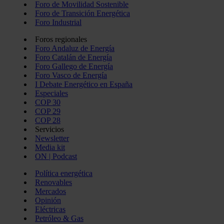
Foro de Movilidad Sostenible
Foro de Transición Energética
Foro Industrial
Foros regionales
Foro Andaluz de Energía
Foro Catalán de Energía
Foro Gallego de Energía
Foro Vasco de Energía
I Debate Energético en España
Especiales
COP 30
COP 29
COP 28
Servicios
Newsletter
Media kit
ON | Podcast
Política energética
Renovables
Mercados
Opinión
Eléctricas
Petróleo & Gas