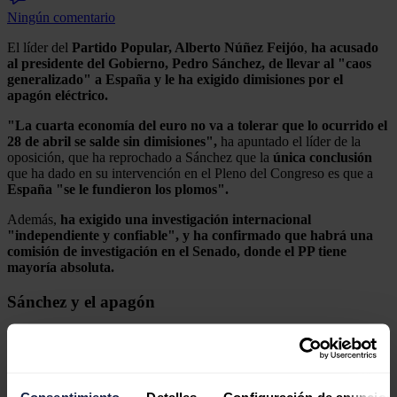
Ningún comentario
El líder del
Partido Popular, Alberto Núñez Feijóo
,
ha acusado
al presidente del Gobierno, Pedro Sánchez, de llevar al "caos
generalizado" a España y le ha exigido dimisiones por el
apagón eléctrico.
"La cuarta economía del euro no va a tolerar que lo ocurrido el
28 de abril se salde sin dimisiones",
ha apuntado el líder de la
oposición, que ha reprochado a Sánchez que la
única conclusión
que ha dado en su intervención en el Pleno del Congreso es que a
España "se le fundieron los plomos".
Además,
ha exigido una investigación internacional
"independiente y confiable", y ha confirmado que habrá una
comisión de investigación en el Senado, donde el PP tiene
mayoría absoluta.
Sánchez y el apagón
"Conclusión sanchista: a España se le fundieron los plomos el 28 de
abril. Esta es la mayor aportación del señor Sánchez durante una
hora y media de comparecencia", ha afirmado el líder popular en la
Cámara Baja, tras la intervención del presidente del Gobierno en la