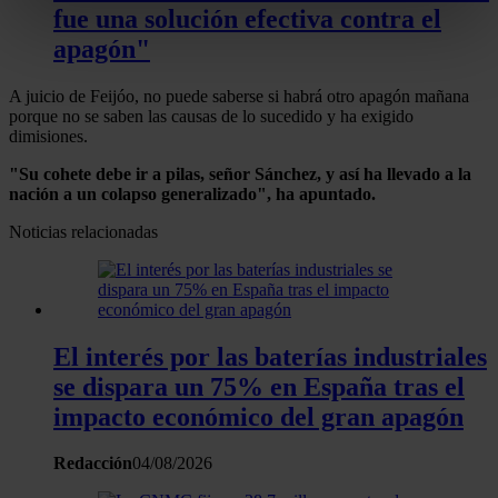
fue una solución efectiva contra el
metros
apagón"
Identificar su dispositivo analizándolo activamente
para buscar características específicas (huellas
A juicio de Feijóo, no puede saberse si habrá otro apagón mañana
digitales)
porque no se saben las causas de lo sucedido y ha exigido
Obtenga más información sobre cómo se procesan sus
dimisiones.
datos personales y establezca sus preferencias en la
"Su cohete debe ir a pilas, señor Sánchez, y así ha llevado a la
sección de datos
. Puede cambiar o retirar su
nación a un colapso generalizado", ha apuntado.
consentimiento en cualquier momento en la Declaración
Noticias relacionadas
de cookies.
Las cookies de este sitio web se usan para personalizar
el contenido y los anuncios, ofrecer funciones de redes
sociales y analizar el tráfico. Además, compartimos
El interés por las baterías industriales
información sobre el uso que haga del sitio web con
se dispara un 75% en España tras el
nuestros partners de redes sociales, publicidad y análisis
impacto económico del gran apagón
web, quienes pueden combinarla con otra información
que les haya proporcionado o que hayan recopilado a
Redacción
04/08/2026
partir del uso que haya hecho de sus servicios.