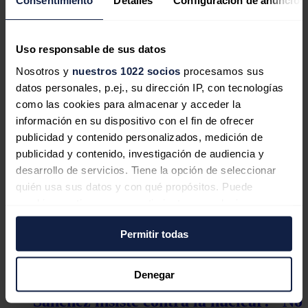
Consentimiento
Detalles
Configuración de anuncios
que
no ha ofrecido novedades sobre los motivos del apagón y ha
pedido tiempo.
El redactor recomienda
Uso responsable de sus datos
Bogas (Endesa) cree que, más allá del
Nosotros y
nuestros 1022 socios
procesamos sus
apagón, el debate no es "nuclear
datos personales, p.ej., su dirección IP, con tecnologías
contra renovables", ya que ambas son
como las cookies para almacenar y acceder la
necesarias
información en su dispositivo con el fin de ofrecer
publicidad y contenido personalizados, medición de
publicidad y contenido, investigación de audiencia y
desarrollo de servicios. Tiene la opción de seleccionar
quién usa sus datos y con qué propósitos. Puede
Sánchez pide tiempo para analizar los
cambiar o retirar su consentimiento en cualquier
756 millones de datos y "llegar al
momento desde la Declaración de cookies o clicando en
fondo" del apagón
Permitir todas
el Menú de consentimiento.
Si lo permite, también quisiéramos:
Denegar
Recopilar información sobre su ubicación
Sánchez insiste contra la nuclear: "No
geográfica que puede tener una precisión de varios