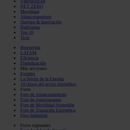
Videopodcast
NET ZERO
Movilidad
Almacenamiento
Startups & Innovación
Hidrógeno
Top 10
Tech
Bioenergía
LATAM
Eficiencia
Digitalización
Más secciones
Eventos
La Noche de la Energía
10 claves del sector energético
Foros
Foro de Almacenamiento
Foro de Autoconsumo
Foro de Movilidad Sostenible
Foro de Transición Energética
Foro Industrial
Foros regionales