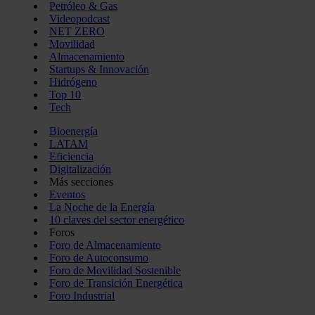
Petróleo & Gas
Videopodcast
NET ZERO
Movilidad
Almacenamiento
Startups & Innovación
Hidrógeno
Top 10
Tech
Bioenergía
LATAM
Eficiencia
Digitalización
Más secciones
Eventos
La Noche de la Energía
10 claves del sector energético
Foros
Foro de Almacenamiento
Foro de Autoconsumo
Foro de Movilidad Sostenible
Foro de Transición Energética
Foro Industrial