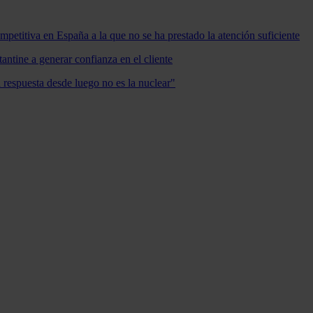
mpetitiva en España a la que no se ha prestado la atención suficiente
antine a generar confianza en el cliente
a respuesta desde luego no es la nuclear"