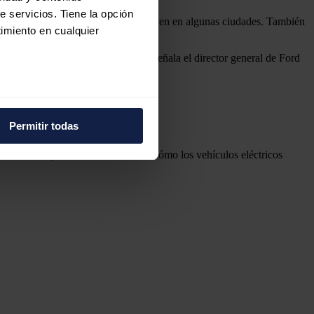
e servicios. Tiene la opción
 que los modelos de combustión viven en algunas ciudades. También
imiento en cualquier
erciales eléctricos y conectados", señala el director general de Ford
e varios metros
icas (huellas digitales)
Permitir todas
s.
eferencias en la
sección de
e cookies.
los mitos, y mostrar a los clientes cómo los vehículos eléctricos
 funciones de redes sociales
con nuestros partners de
ue les haya proporcionado o