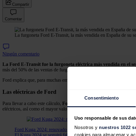
Compartir
Comentar
La furgoneta Ford E-Transit, la más vendida en España de su 
Ningún comentario
La Ford E-Transit fue la furgoneta eléctrica más vendida en el s
más del 50% de las ventas de furgonetas eléctricas de dos toneladas 
Ford explica que, para muchas empresas, cambiar de vehículos comercia
Las eléctricas de Ford
Consentimiento
Para llevar a cabo este cálculo,
Ford Pro
ha tenido en cuenta una seri
eléctricos, así como el mayor valor residual asociado a estos últimos.
Uso responsable de sus dat
Nosotros y
nuestros 1022 s
Ford Kuga 2024: renovado para seguir reinando
cookies para almacenar y acce
El Kuga 2024 se seguirá fabricando en Almussafes (Valencia) co