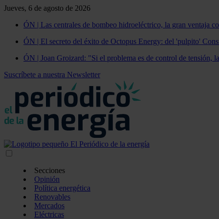
Jueves, 6 de agosto de 2026
ÓN | Las centrales de bombeo hidroeléctrico, la gran ventaja co
ÓN | El secreto del éxito de Octopus Energy: del 'pulpito' Const
ÓN | Joan Groizard: "Si el problema es de control de tensión, l
Suscríbete a nuestra Newsletter
Secciones
Opinión
Política energética
Renovables
Mercados
Eléctricas