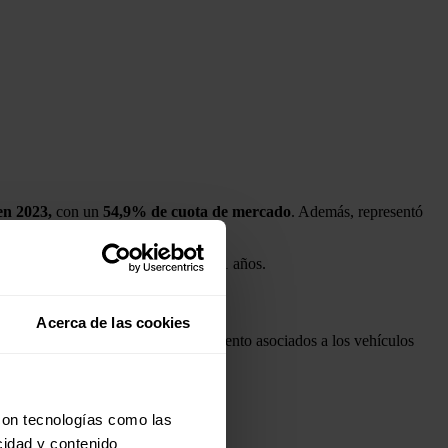
en 2023,
con un
54,9% de cuota de mercado
. Además, representó
 E-Transit se puede amortizar en 2,1 años.
Acerca de las cookies
es costes energéticos y de mantenimiento asociados a los vehículos
con tecnologías como las
cidad y contenido
chufables.