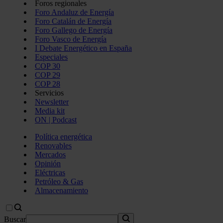
Foros regionales
Foro Andaluz de Energía
Foro Catalán de Energía
Foro Gallego de Energía
Foro Vasco de Energía
I Debate Energético en España
Especiales
COP 30
COP 29
COP 28
Servicios
Newsletter
Media kit
ON | Podcast
Política energética
Renovables
Mercados
Opinión
Eléctricas
Petróleo & Gas
Almacenamiento
Buscar