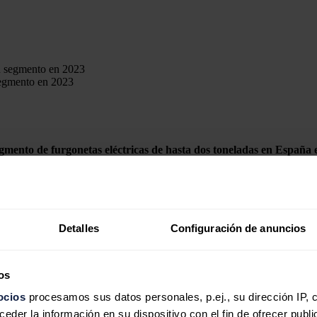
segmento en 2023
egmento de furgonetas eléctricas de hasta dos toneladas en España 
en
Europa
, señala la compañía en un comunicado.
les diésel a eléctricos resultará más rentable, ya que la compra de una
Detalles
Configuración de anuncios
e de factores que incluyen el precio de compra del vehículo, los menor
os
ocios
procesamos sus datos personales, p.ej., su dirección IP, 
der la información en su dispositivo con el fin de ofrecer publi
n el objetivo de seguir liderando categorías como la de los híbridos en