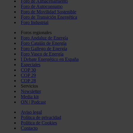
Foro de Almacenamiento
Foro de Autoconsumo
Foro de Movilidad Sostenible
Foro de Transición Energética
Foro Industrial
Foros regionales
Foro Andaluz de Energía
Foro Catalán de Energía
Foro Gallego de Energía
Foro Vasco de Energía
I Debate Energético en España
Especiales
COP 30
COP 29
COP 28
Servicios
Newsletter
Media kit
ON | Podcast
Aviso legal
Política de privacidad
Política de Cookies
Contacto