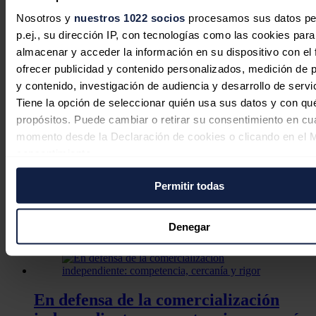
La inversión energética en España
Nosotros y
nuestros 1022 socios
procesamos sus datos pe
cambia de rumbo: las baterías y las
p.ej., su dirección IP, con tecnologías como las cookies para
almacenar y acceder la información en su dispositivo con el 
redes sustituyen al boom renovable
ofrecer publicidad y contenido personalizados, medición de p
y contenido, investigación de audiencia y desarrollo de servi
Sandra Acosta
07/08/2026
Tiene la opción de seleccionar quién usa sus datos y con qu
propósitos. Puede cambiar o retirar su consentimiento en cu
momento desde la Declaración de cookies o clicando en el 
consentimiento.
La edad media del parque
automovilístico español vuelve a
Permitir todas
Si lo permite, también quisiéramos:
aumentar en 2025 hasta los 14,6 años
Recopilar información sobre su ubicación geográfica
puede tener una precisión de varios metros
Denegar
Redacción
06/08/2026
Identificar su dispositivo analizándolo activamente p
características específicas (huellas digitales)
Obtenga más información sobre cómo se procesan sus dato
personales y establezca sus preferencias en la
sección de 
En defensa de la comercialización
Puede cambiar o retirar su consentimiento en cualquier mo