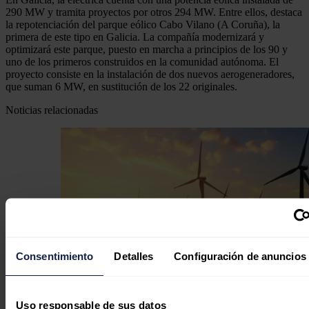
290 MW y tramita proyectos por otros 294 MW. Entre ellos, destaca
la repotenciación del parque eólico Cabo Vilano (A Coruña), la
primera de este tipo en Galicia. La compañía modernizará y
optimizará este parque, puesto en marcha a principios de los 90 y
uno de los primeros construidos en la comunidad autónoma. El
proyecto consiste en la instalación de dos nuevos aerogeneradores,
que suman 6 MW, en sustitución de los 22 originales.
Noticias relacionadas
Consentimiento
Detalles
Configuración de anuncios
Uso responsable de sus datos