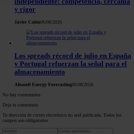
independiente: competencia, cercanía
la Declaración de cookies.
y rigor
Las cookies de este sitio web se usan para personalizar el c
Javier Colón
06/08/2026
y los anuncios, ofrecer funciones de redes sociales y analiza
tráfico. Además, compartimos información sobre el uso que 
sitio web con nuestros partners de redes sociales, publicida
análisis web, quienes pueden combinarla con otra informació
Los spreads récord de julio en España
haya proporcionado o que hayan recopilado a partir del uso 
hecho de sus servicios.
y Portugal refuerzan la señal para el
almacenamiento
Aleasoft Energy Forecasting
06/08/2026
No hay comentarios
Deja tu comentario
Tu dirección de correo electrónico no será publicada. Todos los
campos son obligatorios