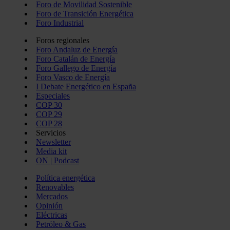
Foro de Movilidad Sostenible
Foro de Transición Energética
Foro Industrial
Foros regionales
Foro Andaluz de Energía
Foro Catalán de Energía
Foro Gallego de Energía
Foro Vasco de Energía
I Debate Energético en España
Especiales
COP 30
COP 29
COP 28
Servicios
Newsletter
Media kit
ON | Podcast
Política energética
Renovables
Mercados
Opinión
Eléctricas
Petróleo & Gas