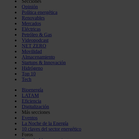
Secciones
Opinión
Política energética
Renovables
Mercados
Eléctricas
Petróleo & Gas
Videopodcast
NET ZERO
Movilidad
Almacenamiento
Startups & Innovación
Hidrógeno
Top 10
Tech
Bioenergía
LATAM
Eficiencia
Digitalización
Más secciones
Eventos
La Noche de la Energía
10 claves del sector energético
Foros