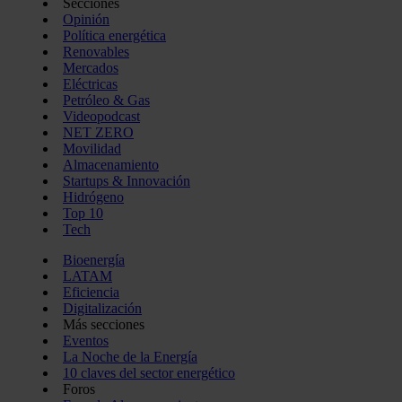
Secciones
Opinión
Política energética
Renovables
Mercados
Eléctricas
Petróleo & Gas
Videopodcast
NET ZERO
Movilidad
Almacenamiento
Startups & Innovación
Hidrógeno
Top 10
Tech
Bioenergía
LATAM
Eficiencia
Digitalización
Más secciones
Eventos
La Noche de la Energía
10 claves del sector energético
Foros