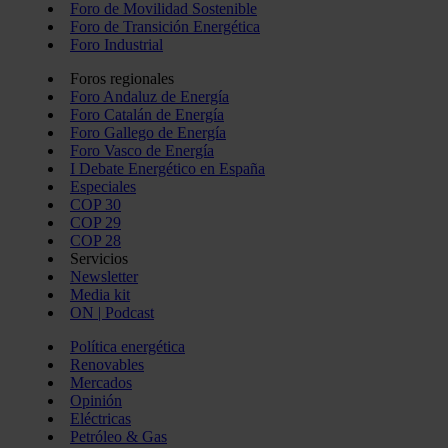
Foro de Movilidad Sostenible
Foro de Transición Energética
Foro Industrial
Foros regionales
Foro Andaluz de Energía
Foro Catalán de Energía
Foro Gallego de Energía
Foro Vasco de Energía
I Debate Energético en España
Especiales
COP 30
COP 29
COP 28
Servicios
Newsletter
Media kit
ON | Podcast
Política energética
Renovables
Mercados
Opinión
Eléctricas
Petróleo & Gas