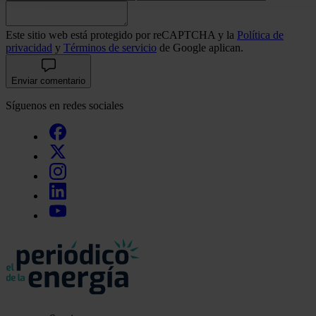
que haga del sitio web con nuestros partners de redes social
pueden combinarla con otra información que les haya proporc
Este sitio web está protegido por reCAPTCHA y la
Política de
del uso que haya hecho de sus servicios.
privacidad
y
Términos de servicio
de Google aplican.
Enviar comentario
Síguenos en redes sociales