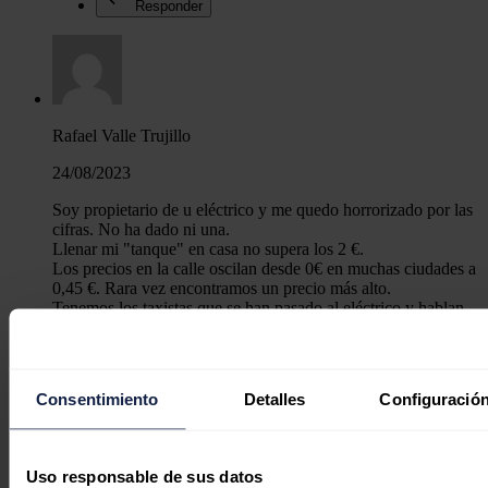
Responder
Rafael Valle Trujillo
24/08/2023
Soy propietario de u eléctrico y me quedo horrorizado por las
cifras. No ha dado ni una.
Llenar mi "tanque" en casa no supera los 2 €.
Los precios en la calle oscilan desde 0€ en muchas ciudades a
0,45 €. Rara vez encontramos un precio más alto.
Tenemos los taxistas que se han pasado al eléctrico y hablan
de más de 7000 euros de ahorro al año. Por mi parte gasto una
media de 5 euros Trimestrales (sí, tiro mucho de los gratuitos).
Este es el golpe de realidad. Salvo que este artículo se haya
escrito para crear polémica, sólo logrará engañar a los que no
Consentimiento
Detalles
Configuración
tengan cerca un vehículo eléctrico.
Responder
Uso responsable de sus datos