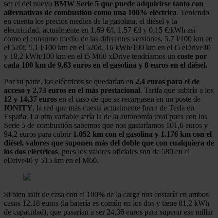
ser el del nuevo
BMW Serie 5 que puede adquirirse tanto con
alternativas de combustión como una 100% eléctrica
. Teniendo
en cuenta los precios medios de la gasolina, el diésel y la
electricidad, actualmente en 1,69 €/l, 1,57 €/l y 0,15 €/kWh así
como el consumo medio de las diferentes versiones, 5,7 l/100 km en
el 520i, 5,1 l/100 km en el 520d, 16 kWh/100 km en el i5 eDrive40
y 18,2 kWh/100 km en el i5 M60 xDrive tendríamos un
coste por
cada 100 km de 9,63 euros en el gasolina y 8 euros en el diésel.
Por su parte, los eléctricos se quedarían en
2,4 euros para el de
acceso y 2,73 euros en el más prestacional
. Tarifa que subiría a los
12 y 14,37 euros
en el caso de que se recargasen en un poste de
IONITY
, la red que más cuesta actualmente fuera de Tesla en
España. La otra variable sería la de la autonomía total pues con los
Serie 5 de combustión sabemos que nos gastaríamos 101,6 euros y
94,2 euros para cubrir
1.052 km con el gasolina y 1.176 km con el
diésel, valores que suponen más del doble que con cualquiera de
los dos eléctricos
, pues los valores oficiales son de 580 en el
eDrive40 y 515 km en el M60.
Si bien salir de casa con el 100% de la carga nos costaría en ambos
casos 12,18 euros (la batería es común en los dos y tiene 81,2 kWh
de capacidad), que pasarían a ser 24,36 euros para superar ese millar