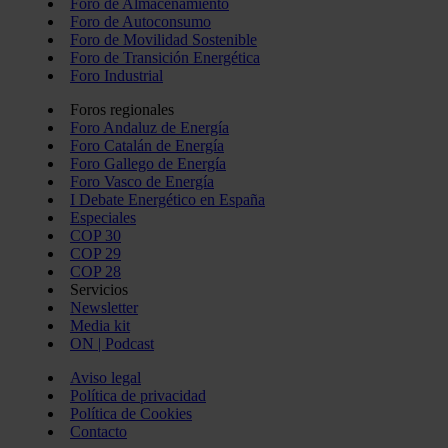
Foro de Almacenamiento
Foro de Autoconsumo
Foro de Movilidad Sostenible
Foro de Transición Energética
Foro Industrial
Foros regionales
Foro Andaluz de Energía
Foro Catalán de Energía
Foro Gallego de Energía
Foro Vasco de Energía
I Debate Energético en España
Especiales
COP 30
COP 29
COP 28
Servicios
Newsletter
Media kit
ON | Podcast
Aviso legal
Política de privacidad
Política de Cookies
Contacto