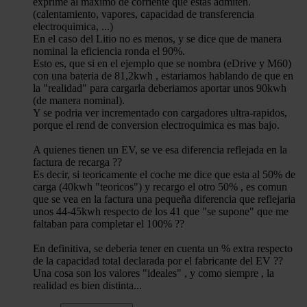
exprime al maximo de corriente que estas admiten.
(calentamiento, vapores, capacidad de transferencia
electroquimica, ...)
En el caso del Litio no es menos, y se dice que de manera
nominal la eficiencia ronda el 90%.
Esto es, que si en el ejemplo que se nombra (eDrive y M60)
con una bateria de 81,2kwh , estariamos hablando de que en
la "realidad" para cargarla deberiamos aportar unos 90kwh
(de manera nominal).
Y se podria ver incrementado con cargadores ultra-rapidos,
porque el rend de conversion electroquimica es mas bajo.
A quienes tienen un EV, se ve esa diferencia reflejada en la
factura de recarga ??
Es decir, si teoricamente el coche me dice que esta al 50% de
carga (40kwh "teoricos") y recargo el otro 50% , es comun
que se vea en la factura una pequeña diferencia que reflejaria
unos 44-45kwh respecto de los 41 que "se supone" que me
faltaban para completar el 100% ??
En definitiva, se deberia tener en cuenta un % extra respecto
de la capacidad total declarada por el fabricante del EV ??
Una cosa son los valores "ideales" , y como siempre , la
realidad es bien distinta...