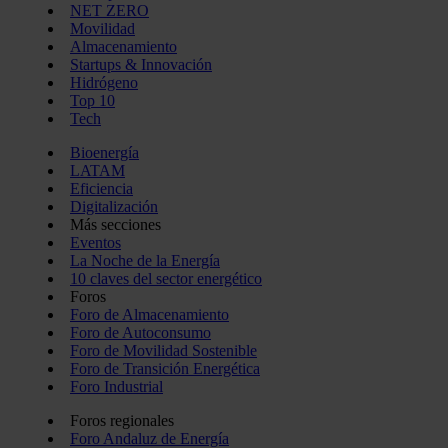
NET ZERO
Movilidad
Almacenamiento
Startups & Innovación
Hidrógeno
Top 10
Tech
Bioenergía
LATAM
Eficiencia
Digitalización
Más secciones
Eventos
La Noche de la Energía
10 claves del sector energético
Foros
Foro de Almacenamiento
Foro de Autoconsumo
Foro de Movilidad Sostenible
Foro de Transición Energética
Foro Industrial
Foros regionales
Foro Andaluz de Energía