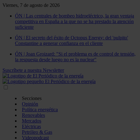
Viernes, 7 de agosto de 2026
ÓN | Las centrales de bombeo hidroeléctrico, la gran ventaja
competitiva en España a la que no se ha prestado la atención
suficiente
ÓN | El secreto del éxito de Octopus Energy: del 'pulpito'
Constantine a generar confianza en el cliente
ÓN | Joan Groizard: "Si el problema es de control de tensión,
la respuesta desde luego no es la nuclear"
Suscríbete a nuestra Newsletter
Secciones
Opinión
Política energética
Renovables
Mercados
Eléctricas
Petróleo & Gas
Videopodcast