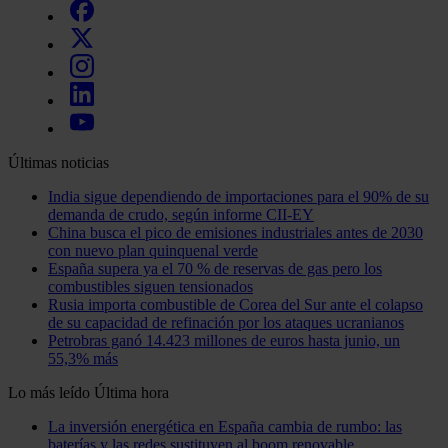
Últimas noticias
India sigue dependiendo de importaciones para el 90% de su
demanda de crudo, según informe CII-EY
China busca el pico de emisiones industriales antes de 2030
con nuevo plan quinquenal verde
España supera ya el 70 % de reservas de gas pero los
combustibles siguen tensionados
Rusia importa combustible de Corea del Sur ante el colapso
de su capacidad de refinación por los ataques ucranianos
Petrobras ganó 14.423 millones de euros hasta junio, un
55,3% más
Lo más leído
Última hora
La inversión energética en España cambia de rumbo: las
baterías y las redes sustituyen al boom renovable