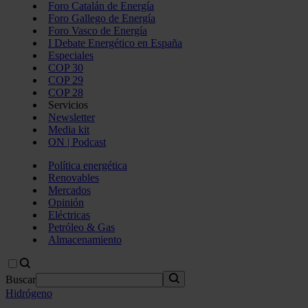
Foro Catalán de Energía
Foro Gallego de Energía
Foro Vasco de Energía
I Debate Energético en España
Especiales
COP 30
COP 29
COP 28
Servicios
Newsletter
Media kit
ON | Podcast
Política energética
Renovables
Mercados
Opinión
Eléctricas
Petróleo & Gas
Almacenamiento
Buscar
Hidrógeno