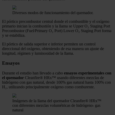
Diversos modos de funcionamiento del quemador.
El pórtico precombustor central donde el combustible y el oxígeno
primario inician la combustión y la llama se Upper O₂ Staging Port
Precombustor (Fuel/Primary O₂ Port) Lower O₂ Staging Port forma
y se estabiliza.
El pórtico de salida superior e inferior permiten un control
direccional del oxígeno, obteniendo de esa manera un ajuste de
longitud, régimen y luminosidad de la llama.
Ensayos
Durante el estudio han llevado a cabo
ensayos experimentales con
el quemador
Cleanfire® HRx™ usando diferentes mezclas de
hidrógeno con gas natural, desde 100% gas natural hasta 100% con
H₂, utilizando principalmente oxígeno como comburente.
Imágenes de la llama del quemador Cleanfire® HRx™
con diferentes mezclas volumétricas de hidrógeno- gas
natural