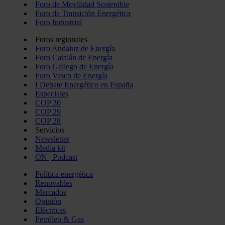
Foro de Movilidad Sostenible
Foro de Transición Energética
Foro Industrial
Foros regionales
Foro Andaluz de Energía
Foro Catalán de Energía
Foro Gallego de Energía
Foro Vasco de Energía
I Debate Energético en España
Especiales
COP 30
COP 29
COP 28
Servicios
Newsletter
Media kit
ON | Podcast
Política energética
Renovables
Mercados
Opinión
Eléctricas
Petróleo & Gas