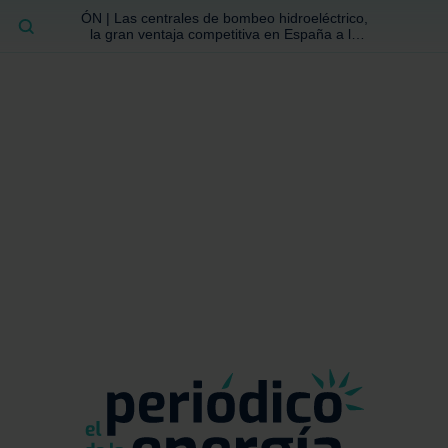
ÓN | Las centrales de bombeo hidroeléctrico,
BUSCAR
la gran ventaja competitiva en España a la
que no se ha prestado la atención suficiente