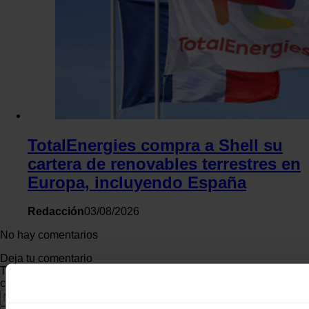
TotalEnergies compra a Shell su
cartera de renovables terrestres en
Europa, incluyendo España
Redacción
03/08/2026
No hay comentarios
Deja tu comentario
Tu dirección de correo electrónico no será publicada. Todos los
campos son obligatorios