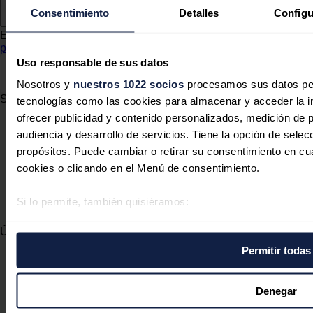
Consentimiento
Detalles
Configu
Este sitio web está protegido por reCAPTCHA y la
Política de
privacidad
y
Términos de servicio
de Google aplican.
Uso responsable de sus datos
Enviar comentario
Nosotros y
nuestros 1022 socios
procesamos sus datos pers
Síguenos en redes sociales
tecnologías como las cookies para almacenar y acceder la in
ofrecer publicidad y contenido personalizados, medición de p
audiencia y desarrollo de servicios. Tiene la opción de sele
propósitos. Puede cambiar o retirar su consentimiento en c
cookies o clicando en el Menú de consentimiento.
Si lo permite, también quisiéramos:
Recopilar información sobre su ubicación geográfica 
Últimas noticias
metros
Permitir todas
Identificar su dispositivo analizándolo activamente pa
Rusia anuncia próximo retorno de sus especialistas a
central nuclear irani de Busher
digitales)
Delcy Rodríguez designa nuevo presidente para estatal
Obtenga más información sobre cómo se procesan sus datos
Denegar
eléctrica Corpoelec
El súper Niño
en la
sección de datos
. Puede cambiar o retirar su consent