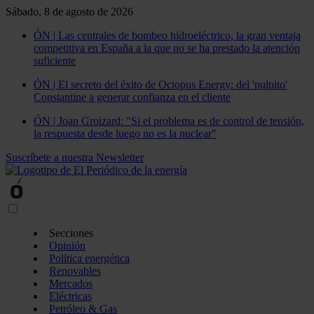
Sábado, 8 de agosto de 2026
ÓN | Las centrales de bombeo hidroeléctrico, la gran ventaja
competitiva en España a la que no se ha prestado la atención
suficiente
ÓN | El secreto del éxito de Octopus Energy: del 'pulpito'
Constantine a generar confianza en el cliente
ÓN | Joan Groizard: "Si el problema es de control de tensión,
la respuesta desde luego no es la nuclear"
Suscríbete a nuestra Newsletter
Secciones
Opinión
Política energética
Renovables
Mercados
Eléctricas
Petróleo & Gas