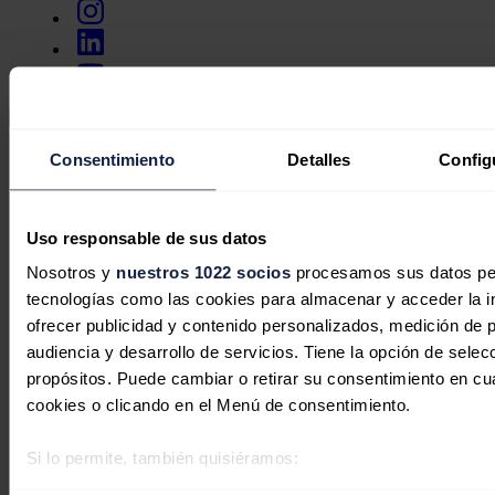
Secciones
Consentimiento
Detalles
Config
Opinión
Política energética
Renovables
Mercados
Uso responsable de sus datos
Eléctricas
Nosotros y
nuestros 1022 socios
procesamos sus datos pers
Petróleo & Gas
Videopodcast
tecnologías como las cookies para almacenar y acceder la in
NET ZERO
ofrecer publicidad y contenido personalizados, medición de p
Movilidad
audiencia y desarrollo de servicios. Tiene la opción de sele
Almacenamiento
Startups & Innovación
propósitos. Puede cambiar o retirar su consentimiento en c
Hidrógeno
cookies o clicando en el Menú de consentimiento.
Top 10
Tech
Si lo permite, también quisiéramos:
Bioenergía
Recopilar información sobre su ubicación geográfica 
LATAM