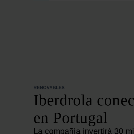
SECCIONES
OPINIÓN
POLÍTICA ENERGÉTICA
RENOVABLES
MERCADOS
ELÉCTRICAS
PETRÓLEO & GAS
VIDEOPODCAST
NET ZERO
RENOVABLES
MOVILIDAD
Iberdrola conec
ALMACENAMIENTO
STARTUPS & INNOVACIÓN
en Portugal
HIDRÓGENO
TOP 10
La compañía invertirá 30 mi
TECH