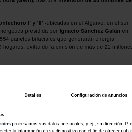
s hora (GWh),
tras una
inversión de 30 millones de
ntechoro I' y 'II'
-ubicadas en el Algarve, en el sur
energética presidida por
Ignacio Sánchez Galán
en
554 paneles bifaciales que generarán energía
0 hogares, evitando la emisión de más de 21 millone
e 200 puestos de trabajo en la región y han
ocal con la contratación de proveedores para la
a subestación.
Detalles
Configuración de anuncios
a
os
ocios
procesamos sus datos personales, p.ej., su dirección IP, 
der la información en su dispositivo con el fin de ofrecer publi