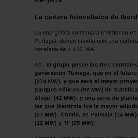
energética".
La cartera fotovoltaica de Iber
La energética continuará invirtiendo en
Portugal, donde cuenta con una carter
instalada de 1.435 MW.
Así,
el grupo posee las tres centrale
generación Tâmega, que en el futuro 
(274 MW), y que será el mayor proyec
parques eólicos (92 MW) de 'Catefica
Alvão' (42 MW); y una serie de plant
las que Iberdrola fue la mayor adjudic
(27 MW); Conde, en Palmela (14 MW); '
(12 MW) y 'II' (25 MW).