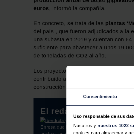
producción anual de 56,84 gigavatio
euros
, informó la compañía.
En concreto, se trata de las
plantas 'Mo
del país-, que fueron adjudicados a la 
una subasta en 2019 y cuentan con 64.
suficiente para abastecer a unos 19.00
de toneladas de CO2 al año.
Los proyectos han generado alrededor d
contribuido al fomento de la economía l
construcción de la conexión a red y a l
Consentimiento
El redactor recomiend
Uso responsable de sus dat
Nosotros y
nuestros 1022 s
cookies para almacenar y acce