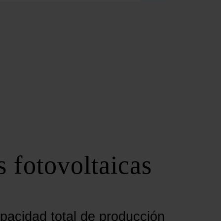
FOROS REGIONALES
FORO ANDALUZ DE ENERGÍA
FORO CATALÁN DE ENERGÍA
FORO GALLEGO DE ENERGÍA
FORO VASCO DE ENERGÍA
I DEBATE ENERGÉTICO EN ESPAÑA
ESPECIALES
COP 30
COP 29
COP 28
s fotovoltaicas
SERVICIOS
NEWSLETTER
MEDIA KIT
ON | PODCAST
pacidad total de producción