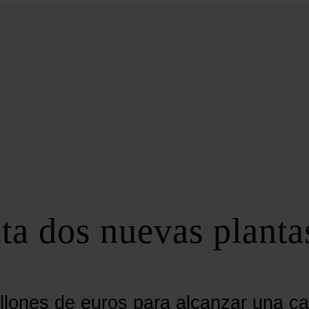
BIOENERGÍA
LATAM
EFICIENCIA
DIGITALIZACIÓN
MÁS SECCIONES
EVENTOS
LA NOCHE DE LA ENERGÍA
10 CLAVES DEL SECTOR ENERGÉTICO
FOROS
FORO DE ALMACENAMIENTO
ta dos nuevas planta
FORO DE AUTOCONSUMO
FORO DE MOVILIDAD SOSTENIBLE
FORO DE TRANSICIÓN ENERGÉTICA
FORO INDUSTRIAL
llones de euros para alcanzar una ca