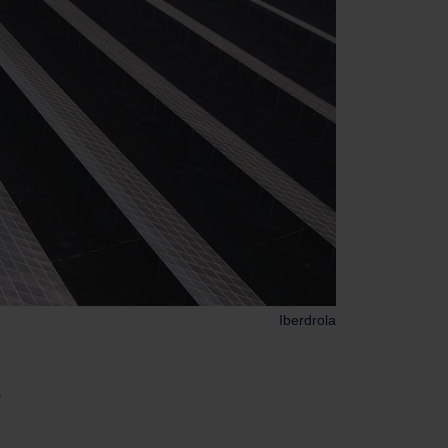
Iberdrola
e