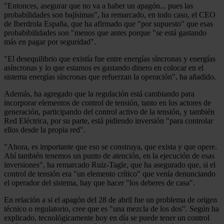
"Entonces, asegurar que no va a haber un apagón... pues las
probabilidades son bajísimas", ha remarcado, en todo caso, el CEO
de Iberdrola España, que ha afirmado que "por supuesto" que esas
probabibilidades son "menos que antes porque "se está gastando
más en pagar por seguridad".
"El desequilibrio que existía fue entre energías síncronas y energías
asíncronas y lo que estamos es gastando dinero en colocar en el
sistema energías síncronas que refuerzan la operación", ha añadido.
Además, ha agregado que la regulación está cambiando para
incorporar elementos de control de tensión, tanto en los actores de
generación, participando del control activo de la tensión, y también
Red Eléctrica, por su parte, está pidiendo inversión "para controlar
ellos desde la propia red".
"Ahora, es importante que eso se construya, que exista y que opere.
Ahí también tenemos un punto de atención, en la ejecución de esas
inversiones", ha remarcado Ruiz-Tagle, que ha asegurado que, si el
control de tensión era "un elemento crítico" que venía denunciando
el operador del sistema, hay que hacer "los deberes de casa".
En relación a si el apagón del 28 de abril fue un problema de origen
técnico o regulatorio, cree que es "una mezcla de los dos". Según ha
explicado, tecnológicamente hoy en día se puede tener un control