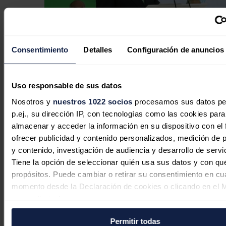
Consentimiento
Detalles
Configuración de anuncios
Iberdrola invertirá 526 millones para
modernizar las redes eléctricas del
Uso responsable de sus datos
Distrito Federal de Brasil
Nosotros y
nuestros 1022 socios
procesamos sus datos pe
p.ej., su dirección IP, con tecnologías como las cookies para
Redacción
07/08/2026
almacenar y acceder la información en su dispositivo con el 
ofrecer publicidad y contenido personalizados, medición de p
y contenido, investigación de audiencia y desarrollo de servi
Tiene la opción de seleccionar quién usa sus datos y con qu
Iberdrola | bp pulse cierran
propósitos. Puede cambiar o retirar su consentimiento en cu
financiación por hasta 230 millones
momento desde la Declaración de cookies o clicando en el 
para acelerar su plan de movilidad
consentimiento.
eléctrica
Permitir todas
Si lo permite, también quisiéramos: