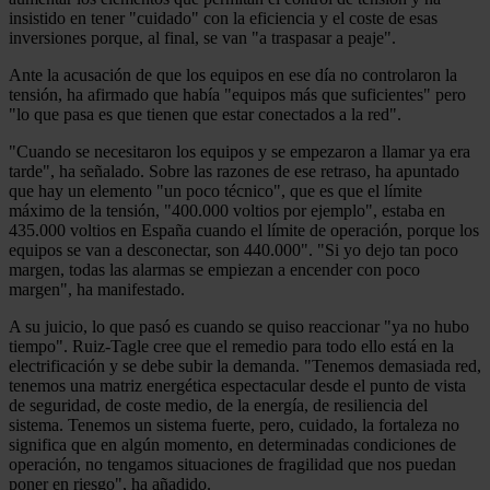
insistido en tener "cuidado" con la eficiencia y el coste de esas
inversiones porque, al final, se van "a traspasar a peaje".
Ante la acusación de que los equipos en ese día no controlaron la
tensión, ha afirmado que había "equipos más que suficientes" pero
"lo que pasa es que tienen que estar conectados a la red".
"Cuando se necesitaron los equipos y se empezaron a llamar ya era
tarde", ha señalado. Sobre las razones de ese retraso, ha apuntado
que hay un elemento "un poco técnico", que es que el límite
máximo de la tensión, "400.000 voltios por ejemplo", estaba en
435.000 voltios en España cuando el límite de operación, porque los
equipos se van a desconectar, son 440.000". "Si yo dejo tan poco
margen, todas las alarmas se empiezan a encender con poco
margen", ha manifestado.
A su juicio, lo que pasó es cuando se quiso reaccionar "ya no hubo
tiempo". Ruiz-Tagle cree que el remedio para todo ello está en la
electrificación y se debe subir la demanda. "Tenemos demasiada red,
tenemos una matriz energética espectacular desde el punto de vista
de seguridad, de coste medio, de la energía, de resiliencia del
sistema. Tenemos un sistema fuerte, pero, cuidado, la fortaleza no
significa que en algún momento, en determinadas condiciones de
operación, no tengamos situaciones de fragilidad que nos puedan
poner en riesgo", ha añadido.