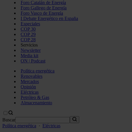
Foro Catalán de Energía
Foro Gallego de Energía
Foro Vasco de Energía
I Debate Energético en España
Especiales
COP 30
COP 29
COP 28
Servicios
Newsletter
Media kit
ON | Podcast
Política energética
Renovables
Mercados
Opinión
Eléctricas
Petróleo & Gas
Almacenamiento
Buscar
Política energética
·
Eléctricas