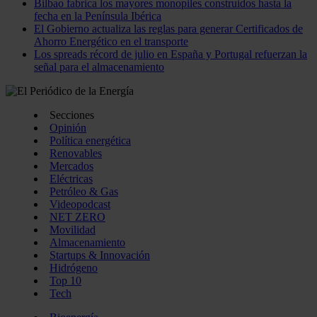
Bilbao fabrica los mayores monopiles construidos hasta la
fecha en la Península Ibérica
El Gobierno actualiza las reglas para generar Certificados de
Ahorro Energético en el transporte
Los spreads récord de julio en España y Portugal refuerzan la
señal para el almacenamiento
Secciones
Opinión
Política energética
Renovables
Mercados
Eléctricas
Petróleo & Gas
Videopodcast
NET ZERO
Movilidad
Almacenamiento
Startups & Innovación
Hidrógeno
Top 10
Tech