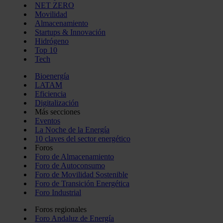
NET ZERO
Movilidad
Almacenamiento
Startups & Innovación
Hidrógeno
Top 10
Tech
Bioenergía
LATAM
Eficiencia
Digitalización
Más secciones
Eventos
La Noche de la Energía
10 claves del sector energético
Foros
Foro de Almacenamiento
Foro de Autoconsumo
Foro de Movilidad Sostenible
Foro de Transición Energética
Foro Industrial
Foros regionales
Foro Andaluz de Energía