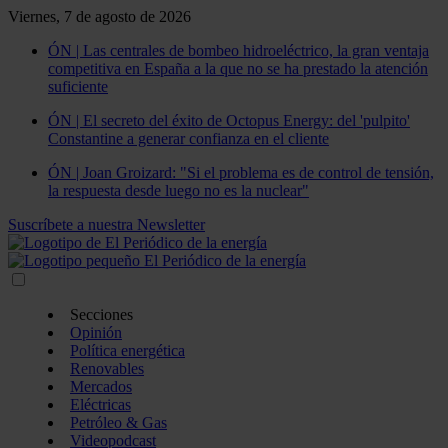
Viernes, 7 de agosto de 2026
ÓN | Las centrales de bombeo hidroeléctrico, la gran ventaja
competitiva en España a la que no se ha prestado la atención
suficiente
ÓN | El secreto del éxito de Octopus Energy: del 'pulpito'
Constantine a generar confianza en el cliente
ÓN | Joan Groizard: "Si el problema es de control de tensión,
la respuesta desde luego no es la nuclear"
Suscríbete a nuestra Newsletter
Secciones
Opinión
Política energética
Renovables
Mercados
Eléctricas
Petróleo & Gas
Videopodcast