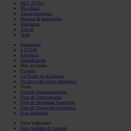
NET ZERO
Movilidad
Almacenamiento
Startups & Innovación
Hidrógeno
Top 10
Tech
Bioenergía
LATAM
Eficiencia
Digitalización
Más secciones
Eventos
La Noche de la Energía
10 claves del sector energético
Foros
Foro de Almacenamiento
Foro de Autoconsumo
Foro de Movilidad Sostenible
Foro de Transición Energética
Foro Industrial
Foros regionales
Foro Andaluz de Energía