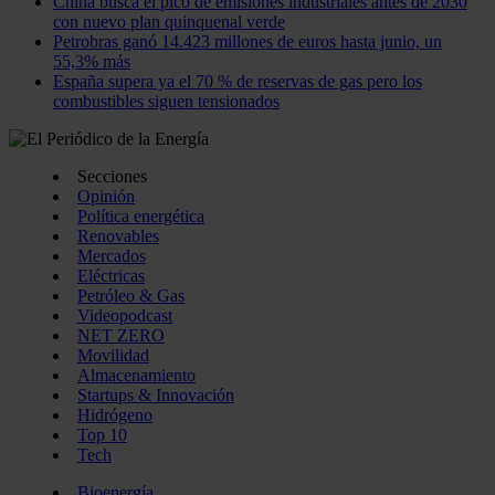
China busca el pico de emisiones industriales antes de 2030
con nuevo plan quinquenal verde
Petrobras ganó 14.423 millones de euros hasta junio, un
55,3% más
España supera ya el 70 % de reservas de gas pero los
combustibles siguen tensionados
Secciones
Opinión
Política energética
Renovables
Mercados
Eléctricas
Petróleo & Gas
Videopodcast
NET ZERO
Movilidad
Almacenamiento
Startups & Innovación
Hidrógeno
Top 10
Tech
Bioenergía