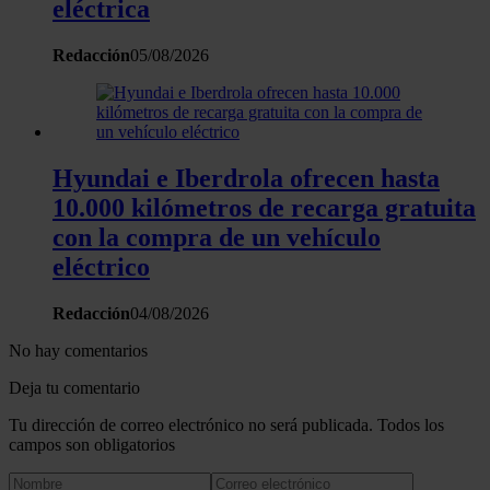
y los anuncios, ofrecer funciones de redes sociales y analiza
eléctrica
tráfico. Además, compartimos información sobre el uso que 
sitio web con nuestros partners de redes sociales, publicida
Redacción
05/08/2026
análisis web, quienes pueden combinarla con otra informació
haya proporcionado o que hayan recopilado a partir del uso 
hecho de sus servicios.
Hyundai e Iberdrola ofrecen hasta
10.000 kilómetros de recarga gratuita
con la compra de un vehículo
eléctrico
Redacción
04/08/2026
No hay comentarios
Deja tu comentario
Tu dirección de correo electrónico no será publicada. Todos los
campos son obligatorios