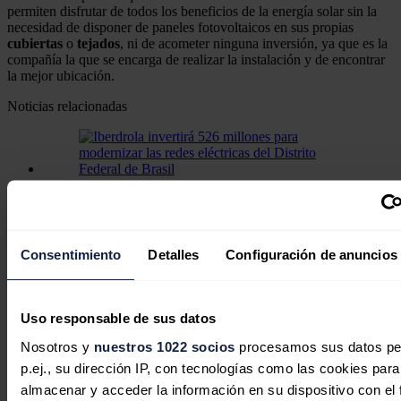
permiten disfrutar de todos los beneficios de la energía solar sin la
necesidad de disponer de paneles fotovoltaicos en sus propias
cubiertas
o
tejados
, ni de acometer ninguna inversión, ya que es la
compañía la que se encarga de realizar la instalación y de encontrar
la mejor ubicación.
Noticias relacionadas
Iberdrola invertirá 526 millones para
modernizar las redes eléctricas del
Distrito Federal de Brasil
Consentimiento
Detalles
Configuración de anuncios
Redacción
07/08/2026
Uso responsable de sus datos
Nosotros y
nuestros 1022 socios
procesamos sus datos pe
p.ej., su dirección IP, con tecnologías como las cookies para
almacenar y acceder la información en su dispositivo con el 