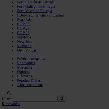
Foro Catalán de Energía
Foro Gallego de Energía
Foro Vasco de Energía
I Debate Energético en España
Especiales
COP 30
COP 29
COP 28
Servicios
Newsletter
Media kit
ON | Podcast
Política energética
Renovables
Mercados
Opinión
Eléctricas
Petróleo & Gas
Almacenamiento
Buscar
Renovables