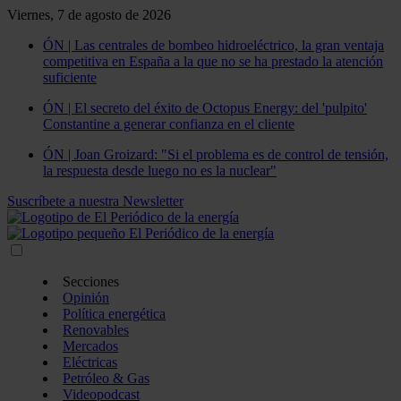
Viernes, 7 de agosto de 2026
ÓN | Las centrales de bombeo hidroeléctrico, la gran ventaja
competitiva en España a la que no se ha prestado la atención
suficiente
ÓN | El secreto del éxito de Octopus Energy: del 'pulpito'
Constantine a generar confianza en el cliente
ÓN | Joan Groizard: "Si el problema es de control de tensión,
la respuesta desde luego no es la nuclear"
Suscríbete a nuestra Newsletter
Secciones
Opinión
Política energética
Renovables
Mercados
Eléctricas
Petróleo & Gas
Videopodcast