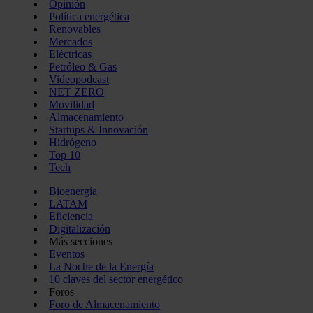
Opinión
Política energética
Renovables
Mercados
Eléctricas
Petróleo & Gas
Videopodcast
NET ZERO
Movilidad
Almacenamiento
Startups & Innovación
Hidrógeno
Top 10
Tech
Bioenergía
LATAM
Eficiencia
Digitalización
Más secciones
Eventos
La Noche de la Energía
10 claves del sector energético
Foros
Foro de Almacenamiento