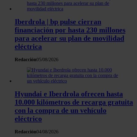
consentimiento en cualquier momento en la Declaración
de cookies.
Iberdrola | bp pulse cierran
Las cookies de este sitio web se usan para personalizar
financiación por hasta 230 millones
el contenido y los anuncios, ofrecer funciones de redes
para acelerar su plan de movilidad
sociales y analizar el tráfico. Además, compartimos
eléctrica
información sobre el uso que haga del sitio web con
nuestros partners de redes sociales, publicidad y análisis
Redacción
05/08/2026
web, quienes pueden combinarla con otra información
que les haya proporcionado o que hayan recopilado a
partir del uso que haya hecho de sus servicios.
Hyundai e Iberdrola ofrecen hasta
10.000 kilómetros de recarga gratuita
con la compra de un vehículo
eléctrico
Redacción
04/08/2026