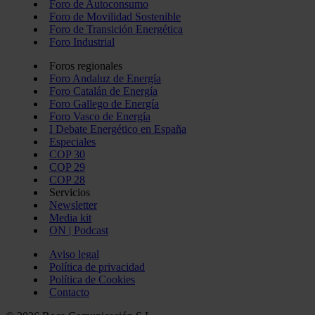
Foro de Autoconsumo
Foro de Movilidad Sostenible
Foro de Transición Energética
Foro Industrial
Foros regionales
Foro Andaluz de Energía
Foro Catalán de Energía
Foro Gallego de Energía
Foro Vasco de Energía
I Debate Energético en España
Especiales
COP 30
COP 29
COP 28
Servicios
Newsletter
Media kit
ON | Podcast
Aviso legal
Política de privacidad
Política de Cookies
Contacto