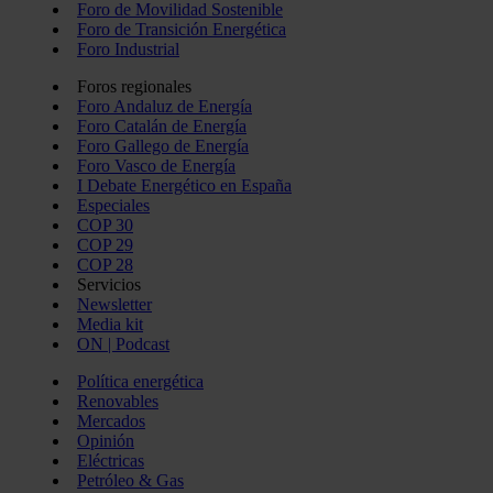
Foro de Movilidad Sostenible
Foro de Transición Energética
Foro Industrial
Foros regionales
Foro Andaluz de Energía
Foro Catalán de Energía
Foro Gallego de Energía
Foro Vasco de Energía
I Debate Energético en España
Especiales
COP 30
COP 29
COP 28
Servicios
Newsletter
Media kit
ON | Podcast
Política energética
Renovables
Mercados
Opinión
Eléctricas
Petróleo & Gas