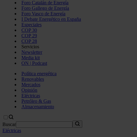
Foro Catalán de Energía
Foro Gallego de Energía
Foro Vasco de Energía
I Debate Energético en España
Especiales
COP 30
COP 29
COP 28
Servicios
Newsletter
Media kit
ON | Podcast
Política energética
Renovables
Mercados
Opinión
Eléctricas
Petróleo & Gas
Almacenamiento
Buscar
Eléctricas