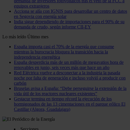
demanda de inversores fotovoltaicos tras el veto de la FCC a
equipos extranjeros
Acciona se alía con IGNIS para desarrollar un centro de datos
en Segovia con energía solar
India sigue dependiendo de importaciones para el 90% de su
demanda de crudo, según informe CII-EY
Lo más leído
Último mes
España importa casi el 70% de la energía que consume
mientras la burocracia bloquea la transición hacia la
independencia energética
España desperdicia más de un millón de megavatios hora de
renovables en junio, seis veces más que hace un año
Red Eléctrica vuelve a desconectar a la industria la pasada
noche por falta de generación e incluso volvió a producir con
carbón
Bruselas avisa a España: “Debe perseguirse la extensión de la
vida útil de los reactores nucleares existentes”
Gestacur termina en tiempo récord la ejecución de los
hormigonados de las 13 cimentaciones en el parque eólico El
Castillar (Algora, Guadalajara)
Secciones