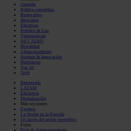
Opinión
Política energética
Renovables
Mercados
Eléctricas
Petróleo & Gas
Videopodcast
NET ZERO
Movilidad
Almacenamiento
Startups & Innovación
Hidrógeno
Top 10
Tech
Bioenergía
LATAM
Eficiencia
Digitalización
Más secciones
Eventos
La Noche de la Energía
10 claves del sector energético
Foros
Foro de Almacenamiento