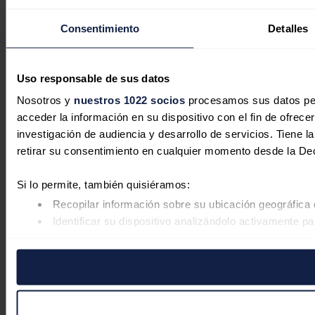
Consentimiento
Detalles
Uso responsable de sus datos
Nosotros y
nuestros 1022 socios
procesamos sus datos pers
acceder la información en su dispositivo con el fin de ofrece
investigación de audiencia y desarrollo de servicios. Tiene 
retirar su consentimiento en cualquier momento desde la De
Si lo permite, también quisiéramos:
Recopilar información sobre su ubicación geográfica 
Identificar su dispositivo analizándolo activamente pa
Obtenga más información sobre cómo se procesan sus datos
retirar su consentimiento en cualquier momento en la Declar
Las cookies de este sitio web se usan para personalizar el co
Además, compartimos información sobre el uso que haga del s