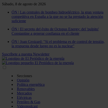
Sábado, 8 de agosto de 2026
ÓN | Las centrales de bombeo hidroeléctrico, la gran ventaja
competitiva en España a la que no se ha prestado la atención
suficiente
ÓN | El secreto del éxito de Octopus Energy: del 'pulpito'
Constantine a generar confianza en el cliente
ÓN | Joan Groizard: "Si el problema es de control de tensión,
la respuesta desde luego no es la nuclear"
Suscríbete a nuestra Newsletter
Secciones
Opinión
Política energética
Renovables
Mercados
Eléctricas
Petróleo & Gas
Videopodcast