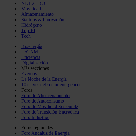
NET ZERO
Movilidad
Almacenamiento
Startups & Innovación
Hidrógeno
Top 10
Tech
Bioenergía
LATAM
Eficiencia
Digitalización
Más secciones
Eventos
La Noche de la Energía
10 claves del sector energético
Foros
Foro de Almacenamiento
Foro de Autoconsumo
Foro de Movilidad Sostenible
Foro de Transición Energética
Foro Industrial
Foros regionales
Foro Andaluz de Energía