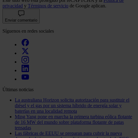
Este sitio web está protegido por reCAPTCHA y la
Política de
privacidad
y
Términos de servicio
de Google aplican.
Enviar comentario
Síguenos en redes sociales
Últimas noticias
La australiana Horizon solicita autorización para sustituir el
diésel y el gas por un sistema híbrido de energía solar y
baterías en una localidad remota
Ming Yang pone en marcha la primera turbina eólica flotante
de 16 MW del mundo sobre plataforma flotante de patas
tensadas
Las fábricas de EEUU se preparan para cubrir la nueva