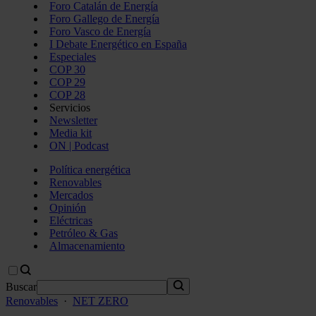
Foro Catalán de Energía
Foro Gallego de Energía
Foro Vasco de Energía
I Debate Energético en España
Especiales
COP 30
COP 29
COP 28
Servicios
Newsletter
Media kit
ON | Podcast
Política energética
Renovables
Mercados
Opinión
Eléctricas
Petróleo & Gas
Almacenamiento
Buscar
Renovables
·
NET ZERO