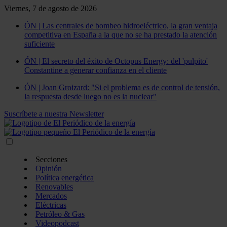
Viernes, 7 de agosto de 2026
ÓN | Las centrales de bombeo hidroeléctrico, la gran ventaja
competitiva en España a la que no se ha prestado la atención
suficiente
ÓN | El secreto del éxito de Octopus Energy: del 'pulpito'
Constantine a generar confianza en el cliente
ÓN | Joan Groizard: "Si el problema es de control de tensión,
la respuesta desde luego no es la nuclear"
Suscríbete a nuestra Newsletter
Secciones
Opinión
Política energética
Renovables
Mercados
Eléctricas
Petróleo & Gas
Videopodcast