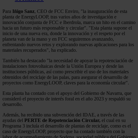
Para
Iñigo Sanz
, CEO de FCC Enviro, "la inauguración de esta
planta de EnergyLOOP, tras varios años de investigación e
innovación conjunta de FCC e Iberdrola, marca un hito en el camino
hacia un futuro más responsable y circular". "Esta planta supone el
inicio de una nueva era, donde la innovación y el respeto por el
planeta van de la mano y en FCC seguiremos avanzando,
enfrentando nuevos retos y explorando nuevas aplicaciones para los
materiales recuperados", ha explicado.
También ha destacado "la necesidad de apoyar la repotenciación de
instalaciones fotovoltaicas desde la Unión Europea y desde las
instituciones públicas, así como prescribir el uso de los materiales
obtenidos del reciclaje de las palas, para asegurar el desarrollo de
proyectos como EnergyLOOP, claves para la economía circular".
Esta planta ha contado con el apoyo del Gobierno de Navarra, que
consideró el proyecto de interés foral en el año 2023 y respaldó su
desarrollo.
Además, ha recibido una subvención del IDAE, a través de las
ayudas del
PERTE de Repotenciación Circular,
el cual en su
Programa 3 incluía el desarrollo de plantas de reciclaje, como es el
caso de EnergyLOOP, proyecto que ha contado también con la
labor de acompañamiento de Sodena, sociedad pública del Gobierno