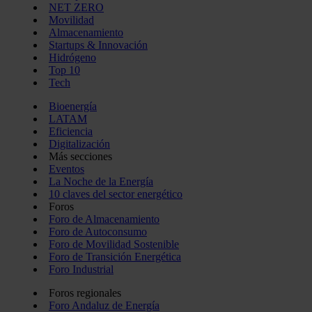
NET ZERO
Movilidad
Almacenamiento
Startups & Innovación
Hidrógeno
Top 10
Tech
Bioenergía
LATAM
Eficiencia
Digitalización
Más secciones
Eventos
La Noche de la Energía
10 claves del sector energético
Foros
Foro de Almacenamiento
Foro de Autoconsumo
Foro de Movilidad Sostenible
Foro de Transición Energética
Foro Industrial
Foros regionales
Foro Andaluz de Energía