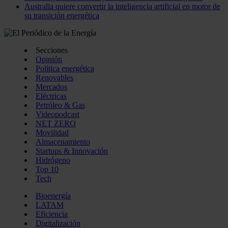
Australia quiere convertir la inteligencia artificial en motor de
su transición energética
Secciones
Opinión
Política energética
Renovables
Mercados
Eléctricas
Petróleo & Gas
Videopodcast
NET ZERO
Movilidad
Almacenamiento
Startups & Innovación
Hidrógeno
Top 10
Tech
Bioenergía
LATAM
Eficiencia
Digitalización