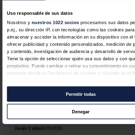
Redacción
06/08/2026
Uso responsable de sus datos
Nosotros y
nuestros 1022 socios
procesamos sus datos pe
p.ej., su dirección IP, con tecnologías como las cookies para
almacenar y acceder la información en su dispositivo con el 
ofrecer publicidad y contenido personalizados, medición de p
y contenido, investigación de audiencia y desarrollo de servi
Tiene la opción de seleccionar quién usa sus datos y con qu
propósitos. Puede cambiar o retirar su consentimiento en cu
momento desde la Declaración de cookies o clicando en el 
consentimiento.
Permitir todas
Si lo permite, también quisiéramos:
En defensa de la comercialización
Recopilar información sobre su ubicación geográfica
independiente: competencia, cercanía
puede tener una precisión de varios metros
Denegar
y rigor
Identificar su dispositivo analizándolo activamente p
características específicas (huellas digitales)
Javier Colón
06/08/2026
Obtenga más información sobre cómo se procesan sus dato