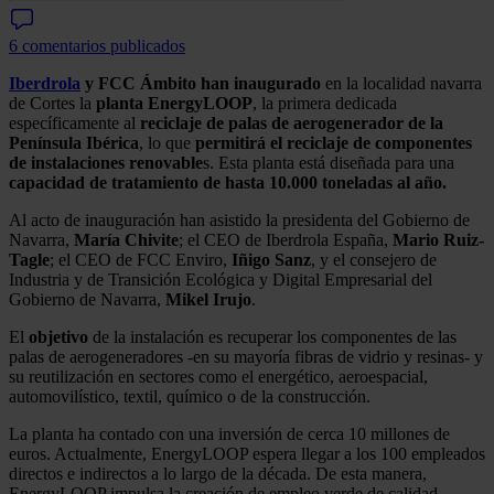
6 comentarios publicados
Iberdrola
y FCC Ámbito
han inaugurado
en la localidad navarra
de Cortes la
planta EnergyLOOP
, la primera dedicada
específicamente al
reciclaje de palas de aerogenerador de la
Península Ibérica
, lo que
permitirá el reciclaje de componentes
de instalaciones renovable
s. Esta planta está diseñada para una
capacidad de tratamiento de hasta 10.000 toneladas al año.
Al acto de inauguración han asistido la presidenta del Gobierno de
Navarra,
María
Chivite
; el CEO de Iberdrola España,
Mario Ruiz-
Tagle
; el CEO de FCC Enviro,
Iñigo Sanz
, y el consejero de
Industria y de Transición Ecológica y Digital Empresarial del
Gobierno de Navarra,
Mikel Irujo
.
El
objetivo
de la instalación es recuperar los componentes de las
palas de aerogeneradores -en su mayoría fibras de vidrio y resinas- y
su reutilización en sectores como el energético, aeroespacial,
automovilístico, textil, químico o de la construcción.
La planta ha contado con una inversión de cerca 10 millones de
euros. Actualmente, EnergyLOOP espera llegar a los 100 empleados
directos e indirectos a lo largo de la década. De esta manera,
EnergyLOOP impulsa la creación de empleo verde de calidad