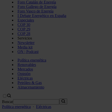
Foro Catalán de Energía
Foro Gallego de Energía
Foro Vasco de Energía
I Debate Energético en España
Especiales
COP 30
COP 29
COP 28
Servicios
Newsletter
Media kit
ON | Podcast
Política energética
Renovables
Mercados
Opinión
Eléctricas
Petróleo & Gas
Almacenamiento
Buscar
Política energética
·
Eléctricas