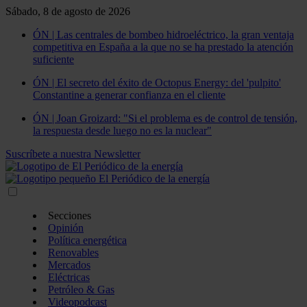
Sábado, 8 de agosto de 2026
ÓN | Las centrales de bombeo hidroeléctrico, la gran ventaja
competitiva en España a la que no se ha prestado la atención
suficiente
ÓN | El secreto del éxito de Octopus Energy: del 'pulpito'
Constantine a generar confianza en el cliente
ÓN | Joan Groizard: "Si el problema es de control de tensión,
la respuesta desde luego no es la nuclear"
Suscríbete a nuestra Newsletter
Secciones
Opinión
Política energética
Renovables
Mercados
Eléctricas
Petróleo & Gas
Videopodcast