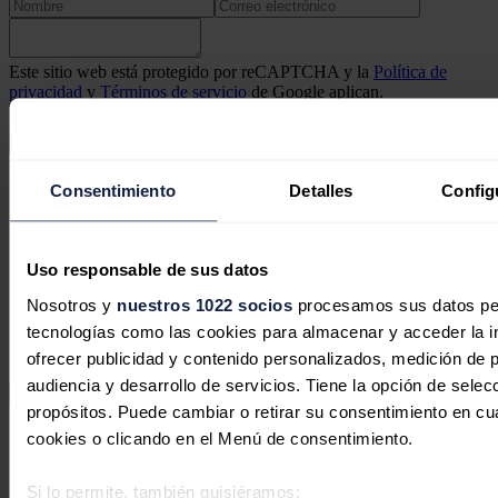
Este sitio web está protegido por reCAPTCHA y la
Política de
privacidad
y
Términos de servicio
de Google aplican.
Enviar comentario
Síguenos en redes sociales
Consentimiento
Detalles
Config
Uso responsable de sus datos
Nosotros y
nuestros 1022 socios
procesamos sus datos pers
tecnologías como las cookies para almacenar y acceder la in
ofrecer publicidad y contenido personalizados, medición de p
audiencia y desarrollo de servicios. Tiene la opción de sele
propósitos. Puede cambiar o retirar su consentimiento en c
Secciones
cookies o clicando en el Menú de consentimiento.
Opinión
Política energética
Si lo permite, también quisiéramos:
Renovables