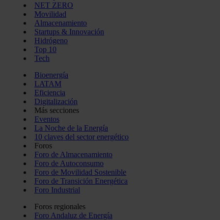
NET ZERO
Movilidad
Almacenamiento
Startups & Innovación
Hidrógeno
Top 10
Tech
Bioenergía
LATAM
Eficiencia
Digitalización
Más secciones
Eventos
La Noche de la Energía
10 claves del sector energético
Foros
Foro de Almacenamiento
Foro de Autoconsumo
Foro de Movilidad Sostenible
Foro de Transición Energética
Foro Industrial
Foros regionales
Foro Andaluz de Energía