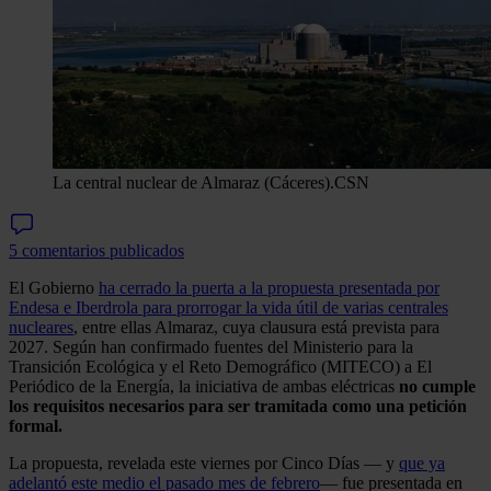
La central nuclear de Almaraz (Cáceres).
CSN
5 comentarios publicados
El Gobierno
ha cerrado la puerta a la propuesta presentada por
Endesa e Iberdrola para prorrogar la vida útil de varias centrales
nucleares
, entre ellas Almaraz, cuya clausura está prevista para
2027. Según han confirmado fuentes del Ministerio para la
Transición Ecológica y el Reto Demográfico (MITECO) a El
Periódico de la Energía, la iniciativa de ambas eléctricas
no cumple
los requisitos necesarios para ser tramitada como una petición
formal.
La propuesta, revelada este viernes por Cinco Días — y
que ya
adelantó este medio el pasado mes de febrero
— fue presentada en