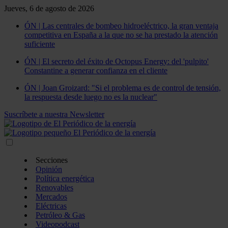
Jueves, 6 de agosto de 2026
ÓN | Las centrales de bombeo hidroeléctrico, la gran ventaja
competitiva en España a la que no se ha prestado la atención
suficiente
ÓN | El secreto del éxito de Octopus Energy: del 'pulpito'
Constantine a generar confianza en el cliente
ÓN | Joan Groizard: "Si el problema es de control de tensión,
la respuesta desde luego no es la nuclear"
Suscríbete a nuestra Newsletter
Secciones
Opinión
Política energética
Renovables
Mercados
Eléctricas
Petróleo & Gas
Videopodcast