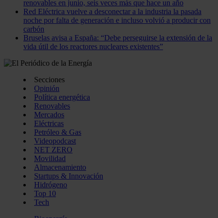
renovables en junio, seis veces más que hace un año
Red Eléctrica vuelve a desconectar a la industria la pasada
noche por falta de generación e incluso volvió a producir con
carbón
Bruselas avisa a España: “Debe perseguirse la extensión de la
vida útil de los reactores nucleares existentes”
Secciones
Opinión
Política energética
Renovables
Mercados
Eléctricas
Petróleo & Gas
Videopodcast
NET ZERO
Movilidad
Almacenamiento
Startups & Innovación
Hidrógeno
Top 10
Tech