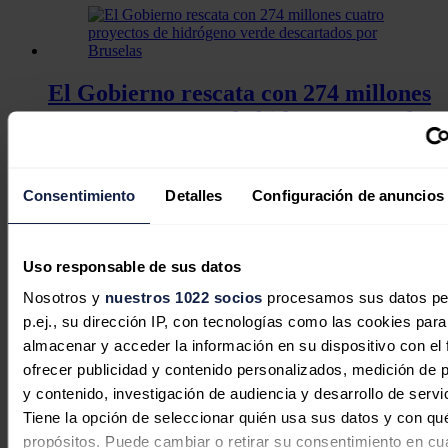
El Gobierno rescata con 274 millones
cuatro proyectos de hidrógeno verde
descartados por Bruselas
Redacción
06/08/2026
Consentimiento
Detalles
Configuración de anuncios
Uso responsable de sus datos
El Gobierno actualiza las reglas para
Nosotros y
nuestros 1022 socios
procesamos sus datos pe
p.ej., su dirección IP, con tecnologías como las cookies para
generar Certificados de Ahorro
almacenar y acceder la información en su dispositivo con el 
Energético en el transporte
ofrecer publicidad y contenido personalizados, medición de p
y contenido, investigación de audiencia y desarrollo de servi
Sandra Acosta
06/08/2026
Tiene la opción de seleccionar quién usa sus datos y con qu
propósitos. Puede cambiar o retirar su consentimiento en cu