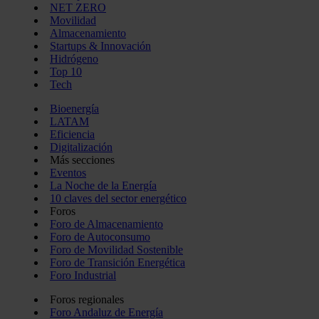
NET ZERO
Movilidad
Almacenamiento
Startups & Innovación
Hidrógeno
Top 10
Tech
Bioenergía
LATAM
Eficiencia
Digitalización
Más secciones
Eventos
La Noche de la Energía
10 claves del sector energético
Foros
Foro de Almacenamiento
Foro de Autoconsumo
Foro de Movilidad Sostenible
Foro de Transición Energética
Foro Industrial
Foros regionales
Foro Andaluz de Energía