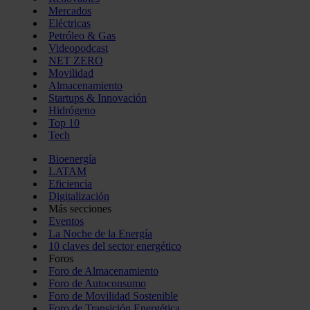
Mercados
Eléctricas
Petróleo & Gas
Videopodcast
NET ZERO
Movilidad
Almacenamiento
Startups & Innovación
Hidrógeno
Top 10
Tech
Bioenergía
LATAM
Eficiencia
Digitalización
Más secciones
Eventos
La Noche de la Energía
10 claves del sector energético
Foros
Foro de Almacenamiento
Foro de Autoconsumo
Foro de Movilidad Sostenible
Foro de Transición Energética