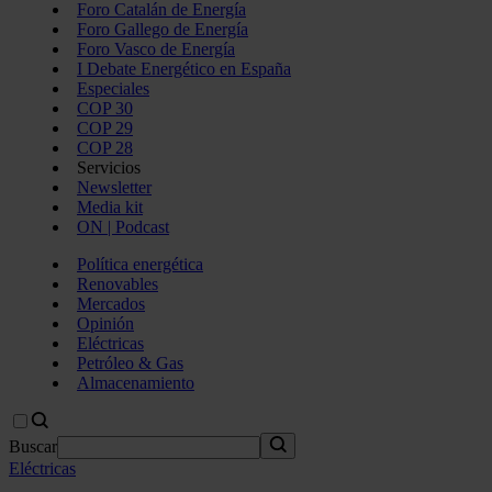
Foro Catalán de Energía
Foro Gallego de Energía
Foro Vasco de Energía
I Debate Energético en España
Especiales
COP 30
COP 29
COP 28
Servicios
Newsletter
Media kit
ON | Podcast
Política energética
Renovables
Mercados
Opinión
Eléctricas
Petróleo & Gas
Almacenamiento
Buscar
Eléctricas