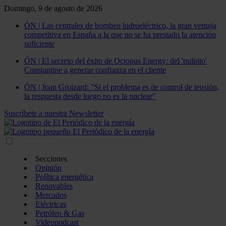
Domingo, 9 de agosto de 2026
ÓN | Las centrales de bombeo hidroeléctrico, la gran ventaja
competitiva en España a la que no se ha prestado la atención
suficiente
ÓN | El secreto del éxito de Octopus Energy: del 'pulpito'
Constantine a generar confianza en el cliente
ÓN | Joan Groizard: "Si el problema es de control de tensión,
la respuesta desde luego no es la nuclear"
Suscríbete a nuestra Newsletter
Secciones
Opinión
Política energética
Renovables
Mercados
Eléctricas
Petróleo & Gas
Videopodcast