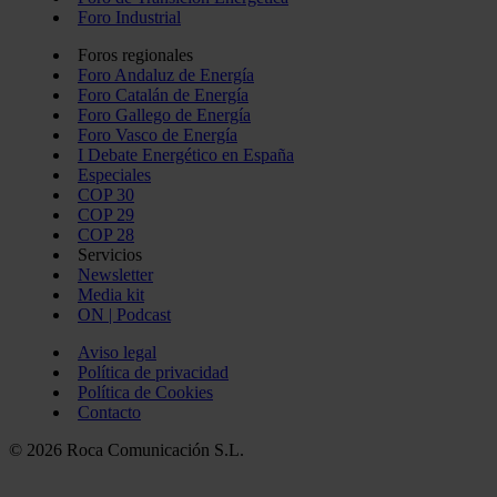
Foro Industrial
Foros regionales
Foro Andaluz de Energía
Foro Catalán de Energía
Foro Gallego de Energía
Foro Vasco de Energía
I Debate Energético en España
Especiales
COP 30
COP 29
COP 28
Servicios
Newsletter
Media kit
ON | Podcast
Aviso legal
Política de privacidad
Política de Cookies
Contacto
© 2026 Roca Comunicación S.L.