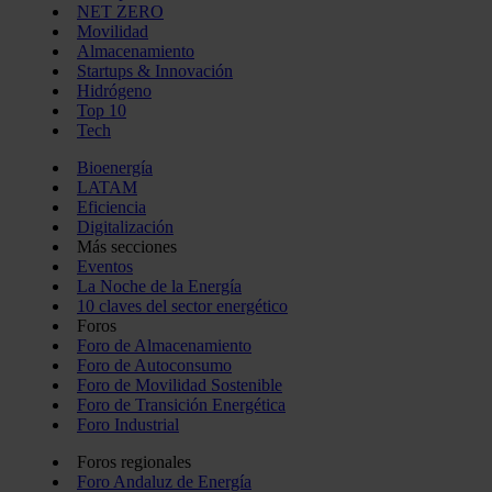
NET ZERO
Movilidad
Almacenamiento
Startups & Innovación
Hidrógeno
Top 10
Tech
Bioenergía
LATAM
Eficiencia
Digitalización
Más secciones
Eventos
La Noche de la Energía
10 claves del sector energético
Foros
Foro de Almacenamiento
Foro de Autoconsumo
Foro de Movilidad Sostenible
Foro de Transición Energética
Foro Industrial
Foros regionales
Foro Andaluz de Energía