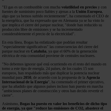
"El gas es un combustible con mucha
volatilidad en precios
y con
fuentes de suministro poco fiables y ajenas a la
Unión Europea
,
algo que ya hemos sufrido recientemente", ha comentado el CEO de
la energética, que ha expresado que en Alemania ya se ha visto lo
que implica el cierre del parque nuclear, "donde han reducido su
producción libre de emisiones y se ha incrementado
considerablemente el precio de la electricidad".
En esta línea, Bogas ha enfatizado que podrían resultar
"especialmente significativas" las consecuencias del cierre del
parque nuclear en
Cataluña
, ya que el 60% de la generación
eléctrica de esta comunidad proviene de centrales nucleares.
"No debemos ignorar qué está ocurriendo en el resto del mundo en
torno a este tipo de energía. 24 países, de los cuales 15 son
europeos, han respaldado más que duplicar la potencia nuclear
mundial para
2050
, de acuerdo con la propuesta de la
Agencia
Internacional de la Energía
", ha comentado el primer ejecutivo,
que ha añadido que algunos países incluso han puesto en marcha
"ambiciosos planes de construcción y otros han decido revertir el
cierre".
Asimismo,
Bogas ha puesto en valor los beneficios de dicho tipo
de energía, ya que "reduce las emisiones de CO2, abastece el