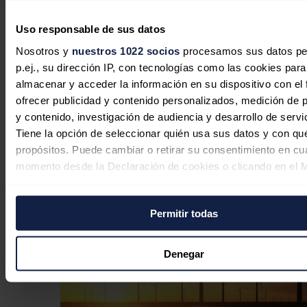
aplicación del resultado correspondiente al ejercicio 2024 y la
consiguiente distribución de dividendos.
Uso responsable de sus datos
El dividendo de Endesa
Nosotros y
nuestros 1022 socios
procesamos sus datos pe
p.ej., su dirección IP, con tecnologías como las cookies para
En concreto, el consejo de administración de la eléctrica acordó el
almacenar y acceder la información en su dispositivo con el 
pasado mes de noviembre la distribución de un dividendo a cuenta
de los resultados de ese ejercicio de 0,5 euros brutos por acción, que
ofrecer publicidad y contenido personalizados, medición de p
se pagó el pasado mes de enero.
y contenido, investigación de audiencia y desarrollo de servi
Asimismo, acordó un dividendo complementario de 0,8177 euros
Tiene la opción de seleccionar quién usa sus datos y con qu
brutos por acción con cargo también a los resultados de 2024, que
propósitos. Puede cambiar o retirar su consentimiento en cu
será satisfecho el próximo 1 de julio.
momento desde la Declaración de cookies o clicando en el 
Noticias relacionadas
consentimiento.
Permitir todas
Si lo permite, también quisiéramos:
Recopilar información sobre su ubicación geográfica
puede tener una precisión de varios metros
Denegar
Identificar su dispositivo analizándolo activamente p
características específicas (huellas digitales)
Obtenga más información sobre cómo se procesan sus dato