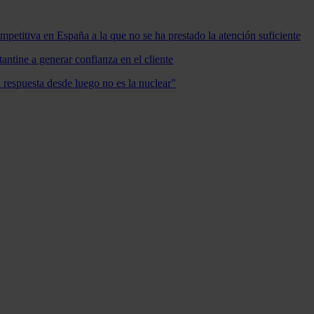
mpetitiva en España a la que no se ha prestado la atención suficiente
antine a generar confianza en el cliente
a respuesta desde luego no es la nuclear"