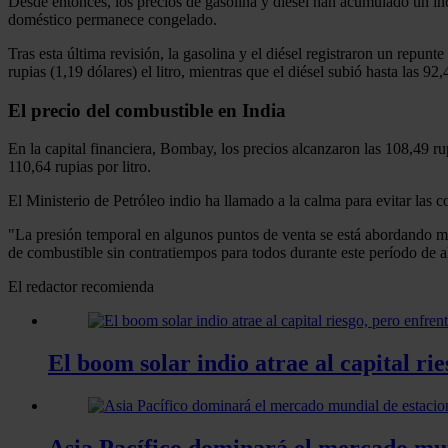
Desde entonces, los precios de gasolina y diésel han acumulado un in
doméstico permanece congelado.
Tras esta última revisión, la gasolina y el diésel registraron un repunte
rupias (1,19 dólares) el litro, mientras que el diésel subió hasta las 92,
El precio del combustible en India
En la capital financiera, Bombay, los precios alcanzaron las 108,49 rup
110,64 rupias por litro.
El Ministerio de Petróleo indio ha llamado a la calma para evitar las
"La presión temporal en algunos puntos de venta se está abordando me
de combustible sin contratiempos para todos durante este período de a
El redactor recomienda
El boom solar indio atrae al capital ri
Asia Pacífico dominará el mercado mu