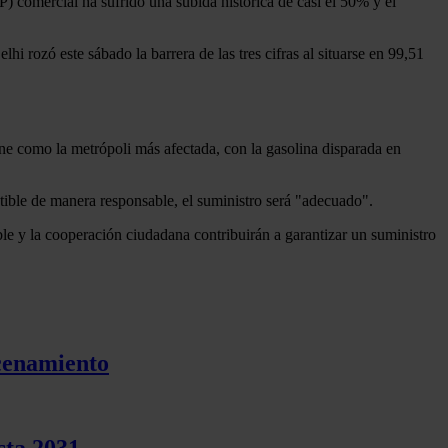
 comercial ha sufrido una subida histórica de casi el 50% y el
lhi rozó este sábado la barrera de las tres cifras al situarse en 99,51
ne como la metrópoli más afectada, con la gasolina disparada en
tible de manera responsable, el suministro será "adecuado".
le y la cooperación ciudadana contribuirán a garantizar un suministro
acenamiento
sta 2031