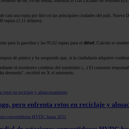
cremento de un 5% de media, mientras el Gas Licuado de Petróleo (GLP)
 de casi una rupia por litro en las principales ciudades del país. Nueva De
49 rupias (1,11 dólares).
ias para la gasolina y las 95,02 rupias para el
diésel
. Calcuta se mantie
 compras de pánico y ha asegurado que, si la ciudadanía adquiere combus
diante el monitoreo continuo del suministro (...) El consumo responsab
lta demanda", escribió en X el ministerio.
esgo, pero enfrenta retos en reciclaje y alm
ndial de estaciones convertidoras HVDC ha