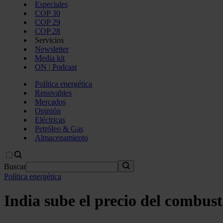
Especiales
COP 30
COP 29
COP 28
Servicios
Newsletter
Media kit
ON | Podcast
Política energética
Renovables
Mercados
Opinión
Eléctricas
Petróleo & Gas
Almacenamiento
Buscar
Política energética
India sube el precio del combust