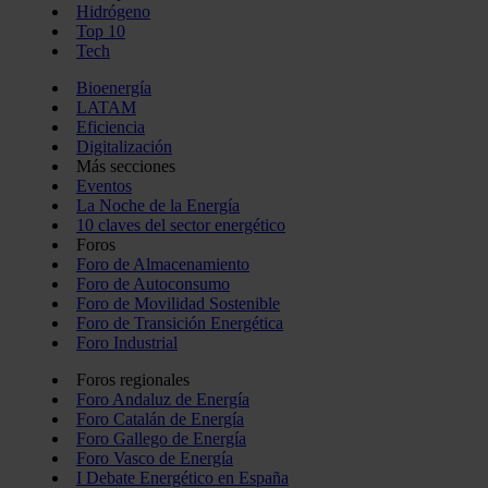
Hidrógeno
Top 10
Tech
Bioenergía
LATAM
Eficiencia
Digitalización
Más secciones
Eventos
La Noche de la Energía
10 claves del sector energético
Foros
Foro de Almacenamiento
Foro de Autoconsumo
Foro de Movilidad Sostenible
Foro de Transición Energética
Foro Industrial
Foros regionales
Foro Andaluz de Energía
Foro Catalán de Energía
Foro Gallego de Energía
Foro Vasco de Energía
I Debate Energético en España