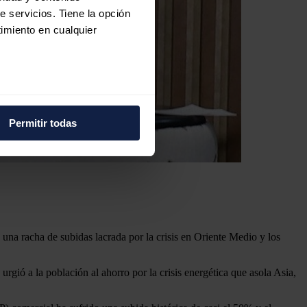
e servicios. Tiene la opción
imiento en cualquier
e varios metros
icas (huellas digitales)
Permitir todas
eferencias en la
sección de
e cookies.
 funciones de redes sociales
con nuestros partners de
ue les haya proporcionado o
una racha de subidas lacrada por la crisis en Oriente Medio y los
gió a la población al ahorro por la crisis energética que asola Asia,