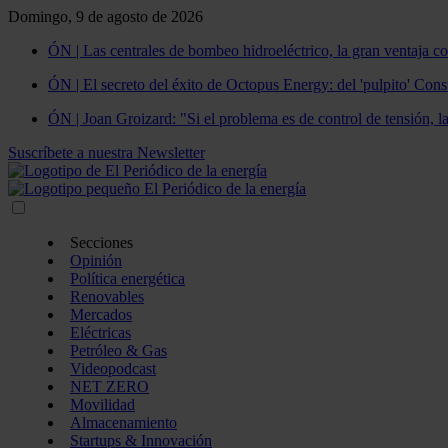
Domingo, 9 de agosto de 2026
ÓN | Las centrales de bombeo hidroeléctrico, la gran ventaja co
ÓN | El secreto del éxito de Octopus Energy: del 'pulpito' Const
ÓN | Joan Groizard: "Si el problema es de control de tensión, l
Suscríbete a nuestra Newsletter
Secciones
Opinión
Política energética
Renovables
Mercados
Eléctricas
Petróleo & Gas
Videopodcast
NET ZERO
Movilidad
Almacenamiento
Startups & Innovación