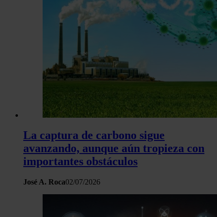
Las cookies de este sitio web se usan para personalizar el c
y los anuncios, ofrecer funciones de redes sociales y analiza
tráfico. Además, compartimos información sobre el uso que 
sitio web con nuestros partners de redes sociales, publicida
análisis web, quienes pueden combinarla con otra informació
haya proporcionado o que hayan recopilado a partir del uso 
hecho de sus servicios.
La captura de carbono sigue
avanzando, aunque aún tropieza con
importantes obstáculos
José A. Roca
02/07/2026