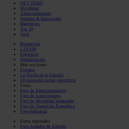
NET ZERO
Movilidad
Almacenamiento
Startups & Innovación
Hidrógeno
Top 10
Tech
Bioenergía
LATAM
Eficiencia
Digitalización
Más secciones
Eventos
La Noche de la Energía
10 claves del sector energético
Foros
Foro de Almacenamiento
Foro de Autoconsumo
Foro de Movilidad Sostenible
Foro de Transición Energética
Foro Industrial
Foros regionales
Foro Andaluz de Energía