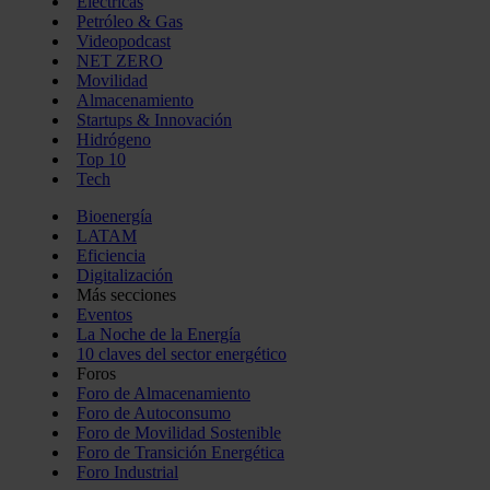
Eléctricas
Petróleo & Gas
Videopodcast
NET ZERO
Movilidad
Almacenamiento
Startups & Innovación
Hidrógeno
Top 10
Tech
Bioenergía
LATAM
Eficiencia
Digitalización
Más secciones
Eventos
La Noche de la Energía
10 claves del sector energético
Foros
Foro de Almacenamiento
Foro de Autoconsumo
Foro de Movilidad Sostenible
Foro de Transición Energética
Foro Industrial