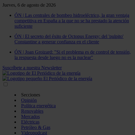
Jueves, 6 de agosto de 2026
ÓN | Las centrales de bombeo hidroeléctrico, la gran ventaja
competitiva en España a la que no se ha prestado la atención
suficiente
ÓN | El secreto del éxito de Octopus Energy: del 'pulpito'
Constantine a generar confianza en el cliente
ÓN | Joan Groizard: "Si el problema es de control de tensión,
la respuesta desde luego no es la nuclear"
Suscríbete a nuestra Newsletter
Secciones
Opinión
Política energética
Renovables
Mercados
Eléctricas
Petróleo & Gas
Videopodcast