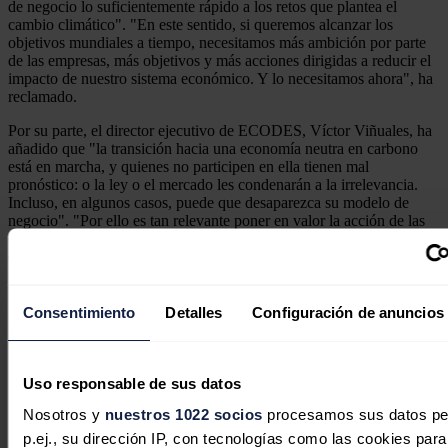
de negocio lo suficientemente rápido a los retos que plantea el
cambio climático". "En este sentido, si queremos alcanzar los
objetivos mundiales a tiempo, necesitamos más ambición por parte
de las empresas, más objetivos y más acciones dirigidas a reducir el
impacto de nuestro sistema económico. Y lo necesitamos ahora", ha
reclamado.
Por su parte, el director ejecutivo de ECODES, Víctor Viñuales, ha
añadido que "la transición hacia una economía neutra en carbono
está en marcha, y quienes no participen en ella tienen mal
pronóstico: o la ley o el mercado les condenarán a la irrelevancia.
Incluso, en algunos casos, puede que desaparezca su modelo de
negocio". "Por ello es tan relevante poner en valor la acción de las
empresas que ya están actuando y lideran el camino hacia la
descarbonización", ha apostillado.
Noticias relacionadas
Consentimiento
Detalles
Configuración de anuncios
Uso responsable de sus datos
Nosotros y
nuestros 1022 socios
procesamos sus datos pe
p.ej., su dirección IP, con tecnologías como las cookies para