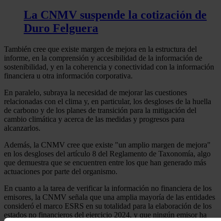
La CNMV suspende la cotización de
Duro Felguera
También cree que existe margen de mejora en la estructura del
informe, en la comprensión y accesibilidad de la información de
sostenibilidad, y en la coherencia y conectividad con la información
financiera u otra información corporativa.
En paralelo, subraya la necesidad de mejorar las cuestiones
relacionadas con el clima y, en particular, los desgloses de la huella
de carbono y de los planes de transición para la mitigación del
cambio climática y acerca de las medidas y progresos para
alcanzarlos.
Además, la CNMV cree que existe "un amplio margen de mejora"
en los desgloses del artículo 8 del Reglamento de Taxonomía, algo
que demuestra que se encuentren entre los que han generado más
actuaciones por parte del organismo.
En cuanto a la tarea de verificar la información no financiera de los
emisores, la CNMV señala que una amplia mayoría de las entidades
consideró el marco ESRS en su totalidad para la elaboración de los
estados no financieros del ejercicio 2024, y que ningún emisor ha