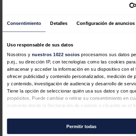
presentado salvedades en el informe de verificación.
Noticias relacionadas
Consentimiento
Detalles
Configuración de anuncios
La CNMV multa a Soltec con 190.000
Uso responsable de sus datos
euros por difundir información
Nosotros y
nuestros 1022 socios
procesamos sus datos pe
incorrecta sobre sus resultados de
p.ej., su dirección IP, con tecnologías como las cookies para
almacenar y acceder la información en su dispositivo con el 
2023
ofrecer publicidad y contenido personalizados, medición de p
y contenido, investigación de audiencia y desarrollo de servi
Redacción
03/08/2026
Tiene la opción de seleccionar quién usa sus datos y con qu
propósitos. Puede cambiar o retirar su consentimiento en cu
momento desde la Declaración de cookies o clicando en el 
consentimiento.
Permitir todas
Si lo permite, también quisiéramos:
Recopilar información sobre su ubicación geográfica