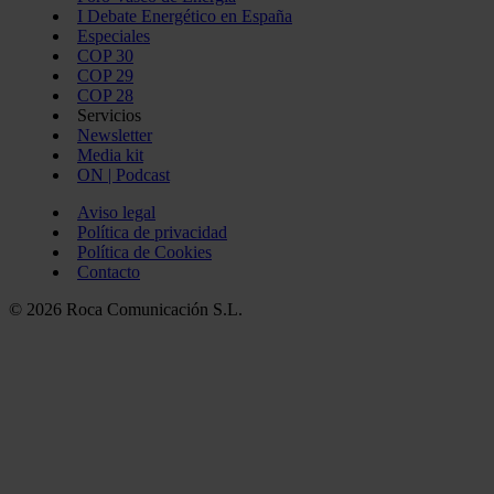
I Debate Energético en España
Especiales
COP 30
COP 29
COP 28
Servicios
Newsletter
Media kit
ON | Podcast
Aviso legal
Política de privacidad
Política de Cookies
Contacto
© 2026 Roca Comunicación S.L.