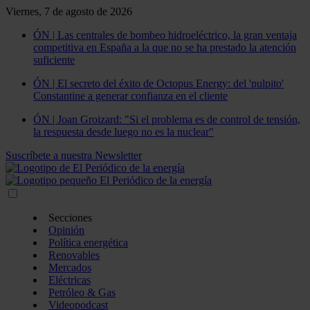
Viernes, 7 de agosto de 2026
ÓN | Las centrales de bombeo hidroeléctrico, la gran ventaja
competitiva en España a la que no se ha prestado la atención
suficiente
ÓN | El secreto del éxito de Octopus Energy: del 'pulpito'
Constantine a generar confianza en el cliente
ÓN | Joan Groizard: "Si el problema es de control de tensión,
la respuesta desde luego no es la nuclear"
Suscríbete a nuestra Newsletter
Secciones
Opinión
Política energética
Renovables
Mercados
Eléctricas
Petróleo & Gas
Videopodcast