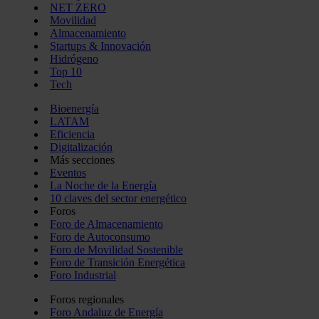
NET ZERO
Movilidad
Almacenamiento
Startups & Innovación
Hidrógeno
Top 10
Tech
Bioenergía
LATAM
Eficiencia
Digitalización
Más secciones
Eventos
La Noche de la Energía
10 claves del sector energético
Foros
Foro de Almacenamiento
Foro de Autoconsumo
Foro de Movilidad Sostenible
Foro de Transición Energética
Foro Industrial
Foros regionales
Foro Andaluz de Energía