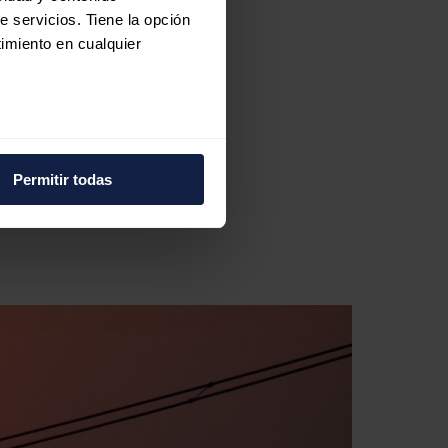
e servicios. Tiene la opción
imiento en cualquier
e varios metros
icas (huellas digitales)
Permitir todas
eferencias en la
sección de
e cookies.
 funciones de redes sociales
con nuestros partners de
ue les haya proporcionado o