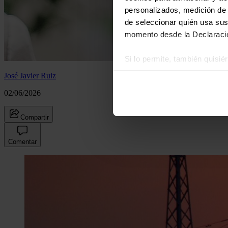
personalizados, medición de p
de seleccionar quién usa sus
momento desde la Declaració
Si lo permite, también quisi
Recopilar información
José Javier Ruiz
Identificar su disposi
02/06/2026
Obtenga más información sob
datos
. Puede cambiar o reti
Compartir
Las cookies de este sitio we
Comentar
y analizar el tráfico. Ademá
redes sociales, publicidad y
que hayan recopilado a parti