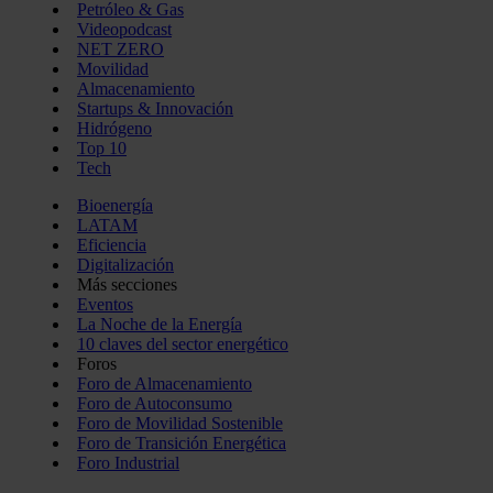
Petróleo & Gas
Videopodcast
NET ZERO
Movilidad
Almacenamiento
Startups & Innovación
Hidrógeno
Top 10
Tech
Bioenergía
LATAM
Eficiencia
Digitalización
Más secciones
Eventos
La Noche de la Energía
10 claves del sector energético
Foros
Foro de Almacenamiento
Foro de Autoconsumo
Foro de Movilidad Sostenible
Foro de Transición Energética
Foro Industrial