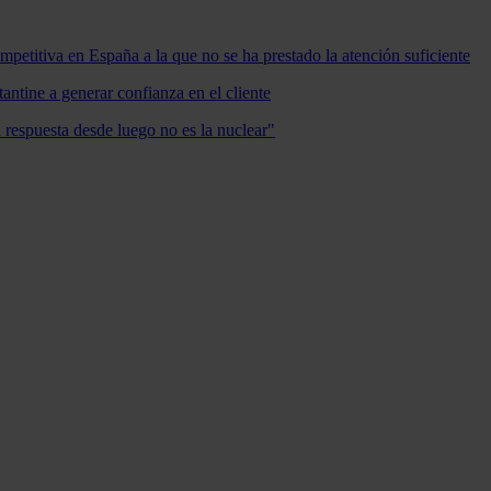
mpetitiva en España a la que no se ha prestado la atención suficiente
antine a generar confianza en el cliente
a respuesta desde luego no es la nuclear"