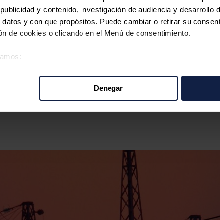
ublicidad y contenido, investigación de audiencia y desarrollo d
 datos y con qué propósitos. Puede cambiar o retirar su consent
n de cookies o clicando en el Menú de consentimiento.
éramos:
 sobre su ubicación geográfica que puede tener una precisión d
tivo analizándolo activamente para buscar características específ
Denegar
re cómo se procesan sus datos personales y establezca sus pr
rar su consentimiento en cualquier momento en la Declaración d
b se usan para personalizar el contenido y los anuncios, ofrecer
s, compartimos información sobre el uso que haga del sitio web 
 análisis web, quienes pueden combinarla con otra información q
r del uso que haya hecho de sus servicios.