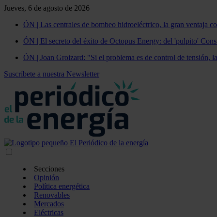
Jueves, 6 de agosto de 2026
ÓN | Las centrales de bombeo hidroeléctrico, la gran ventaja co
ÓN | El secreto del éxito de Octopus Energy: del 'pulpito' Const
ÓN | Joan Groizard: "Si el problema es de control de tensión, l
Suscríbete a nuestra Newsletter
Secciones
Opinión
Política energética
Renovables
Mercados
Eléctricas