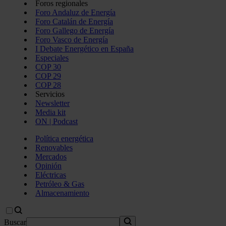
Foros regionales
Foro Andaluz de Energía
Foro Catalán de Energía
Foro Gallego de Energía
Foro Vasco de Energía
I Debate Energético en España
Especiales
COP 30
COP 29
COP 28
Servicios
Newsletter
Media kit
ON | Podcast
Política energética
Renovables
Mercados
Opinión
Eléctricas
Petróleo & Gas
Almacenamiento
Buscar