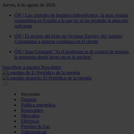
Jueves, 6 de agosto de 2026
ÓN | Las centrales de bombeo hidroeléctrico, la gran ventaja
competitiva en España a la que no se ha prestado la atención
suficiente
ÓN | El secreto del éxito de Octopus Energy: del 'pulpito'
Constantine a generar confianza en el cliente
ÓN | Joan Groizard: "Si el problema es de control de tensión,
la respuesta desde luego no es la nuclear"
Suscríbete a nuestra Newsletter
Secciones
Opinión
Política energética
Renovables
Mercados
Eléctricas
Petróleo & Gas
Videopodcast