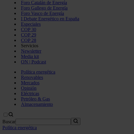
Foro Catalán de Energía
Foro Gallego de Energía
Foro Vasco de Energía
I Debate Energético en España
Especiales
COP 30
COP 29
COP 28
Servicios
Newsletter
Media kit
ON | Podcast
Política energética
Renovables
Mercados
Opinión
Eléctricas
Petróleo & Gas
Almacenamiento
Buscar
Política energética