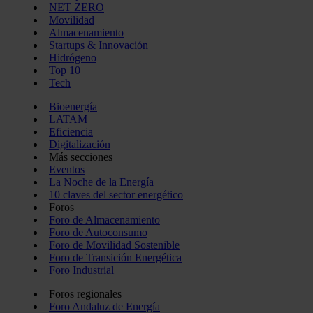
NET ZERO
Movilidad
Almacenamiento
Startups & Innovación
Hidrógeno
Top 10
Tech
Bioenergía
LATAM
Eficiencia
Digitalización
Más secciones
Eventos
La Noche de la Energía
10 claves del sector energético
Foros
Foro de Almacenamiento
Foro de Autoconsumo
Foro de Movilidad Sostenible
Foro de Transición Energética
Foro Industrial
Foros regionales
Foro Andaluz de Energía