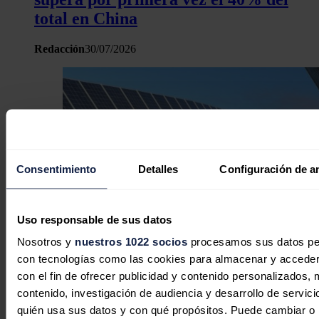
total en China
Redacción
30/07/2026
Consentimiento
Detalles
Configuración de a
Uso responsable de sus datos
Nosotros y
nuestros 1022 socios
procesamos sus datos pers
con tecnologías como las cookies para almacenar y acceder 
China anuncia más reglas para tratar
con el fin de ofrecer publicidad y contenido personalizados, 
de atajar las guerras de precios en
contenido, investigación de audiencia y desarrollo de servici
paneles solares
quién usa sus datos y con qué propósitos. Puede cambiar o r