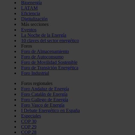
Bioenergía
LATAM
Eficiencia
Digitalización
Más secciones
Eventos
La Noche de la Energía
10 claves del sector energético
Foros
Foro de Almacenamiento
Foro de Autoconsumo
Foro de Movilidad Sostenible
Foro de Transición Energética
Foro Industrial
Foros regionales
Foro Andaluz de Energía
Foro Catalán de Energía
Foro Gallego de Energía
Foro Vasco de Energía
I Debate Energético en España
Especiales
COP 30
COP 29
COP 28