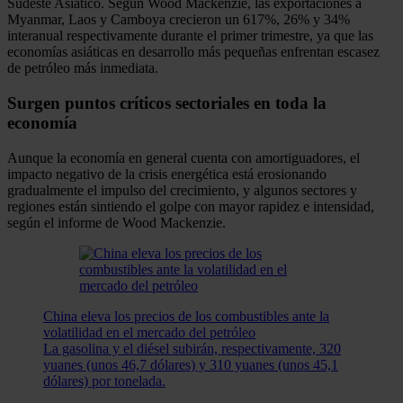
Sudeste Asiático. Según Wood Mackenzie, las exportaciones a
Myanmar, Laos y Camboya crecieron un 617%, 26% y 34%
interanual respectivamente durante el primer trimestre, ya que las
economías asiáticas en desarrollo más pequeñas enfrentan escasez
de petróleo más inmediata.
Surgen puntos críticos sectoriales en toda la
economía
Aunque la economía en general cuenta con amortiguadores, el
impacto negativo de la crisis energética está erosionando
gradualmente el impulso del crecimiento, y algunos sectores y
regiones están sintiendo el golpe con mayor rapidez e intensidad,
según el informe de Wood Mackenzie.
China eleva los precios de los combustibles ante la
volatilidad en el mercado del petróleo
La gasolina y el diésel subirán, respectivamente, 320
yuanes (unos 46,7 dólares) y 310 yuanes (unos 45,1
dólares) por tonelada.