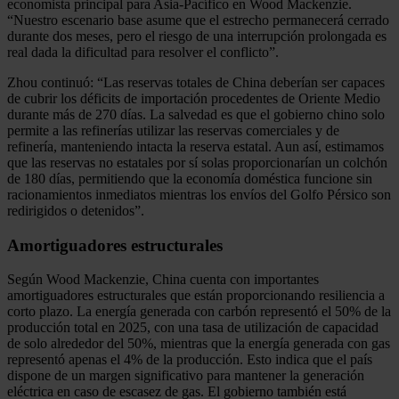
economista principal para Asia-Pacífico en Wood Mackenzie.
“Nuestro escenario base asume que el estrecho permanecerá cerrado
durante dos meses, pero el riesgo de una interrupción prolongada es
real dada la dificultad para resolver el conflicto”.
Zhou continuó: “Las reservas totales de China deberían ser capaces
de cubrir los déficits de importación procedentes de Oriente Medio
durante más de 270 días. La salvedad es que el gobierno chino solo
permite a las refinerías utilizar las reservas comerciales y de
refinería, manteniendo intacta la reserva estatal. Aun así, estimamos
que las reservas no estatales por sí solas proporcionarían un colchón
de 180 días, permitiendo que la economía doméstica funcione sin
racionamientos inmediatos mientras los envíos del Golfo Pérsico son
redirigidos o detenidos”.
Amortiguadores estructurales
Según Wood Mackenzie, China cuenta con importantes
amortiguadores estructurales que están proporcionando resiliencia a
corto plazo. La energía generada con carbón representó el 50% de la
producción total en 2025, con una tasa de utilización de capacidad
de solo alrededor del 50%, mientras que la energía generada con gas
representó apenas el 4% de la producción. Esto indica que el país
dispone de un margen significativo para mantener la generación
eléctrica en caso de escasez de gas. El gobierno también está