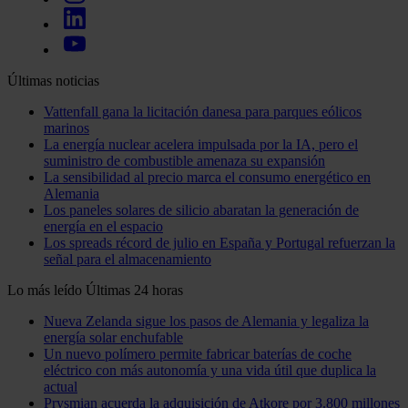
Últimas noticias
Vattenfall gana la licitación danesa para parques eólicos
marinos
La energía nuclear acelera impulsada por la IA, pero el
suministro de combustible amenaza su expansión
La sensibilidad al precio marca el consumo energético en
Alemania
Los paneles solares de silicio abaratan la generación de
energía en el espacio
Los spreads récord de julio en España y Portugal refuerzan la
señal para el almacenamiento
Lo más leído
Últimas 24 horas
Nueva Zelanda sigue los pasos de Alemania y legaliza la
energía solar enchufable
Un nuevo polímero permite fabricar baterías de coche
eléctrico con más autonomía y una vida útil que duplica la
actual
Prysmian acuerda la adquisición de Atkore por 3.800 millones