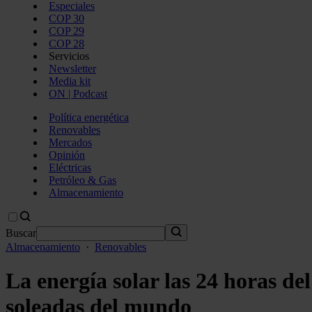
Especiales
COP 30
COP 29
COP 28
Servicios
Newsletter
Media kit
ON | Podcast
Política energética
Renovables
Mercados
Opinión
Eléctricas
Petróleo & Gas
Almacenamiento
Buscar
Almacenamiento
·
Renovables
La energía solar las 24 horas de
soleadas del mundo