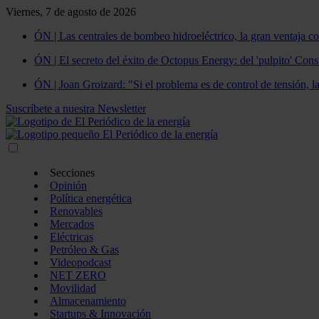
Viernes, 7 de agosto de 2026
ÓN | Las centrales de bombeo hidroeléctrico, la gran ventaja co
ÓN | El secreto del éxito de Octopus Energy: del 'pulpito' Const
ÓN | Joan Groizard: "Si el problema es de control de tensión, l
Suscríbete a nuestra Newsletter
Secciones
Opinión
Política energética
Renovables
Mercados
Eléctricas
Petróleo & Gas
Videopodcast
NET ZERO
Movilidad
Almacenamiento
Startups & Innovación