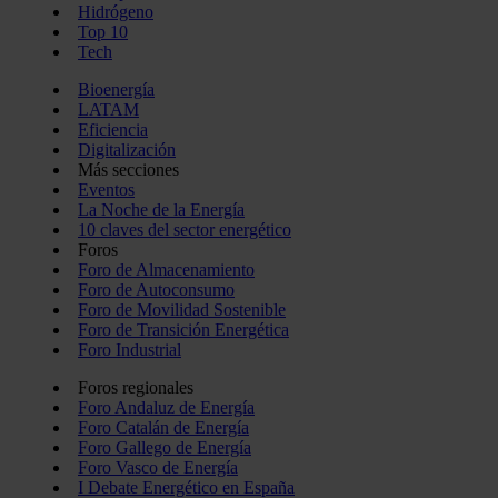
Hidrógeno
Top 10
Tech
Bioenergía
LATAM
Eficiencia
Digitalización
Más secciones
Eventos
La Noche de la Energía
10 claves del sector energético
Foros
Foro de Almacenamiento
Foro de Autoconsumo
Foro de Movilidad Sostenible
Foro de Transición Energética
Foro Industrial
Foros regionales
Foro Andaluz de Energía
Foro Catalán de Energía
Foro Gallego de Energía
Foro Vasco de Energía
I Debate Energético en España