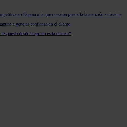
mpetitiva en España a la que no se ha prestado la atención suficiente
antine a generar confianza en el cliente
a respuesta desde luego no es la nuclear"