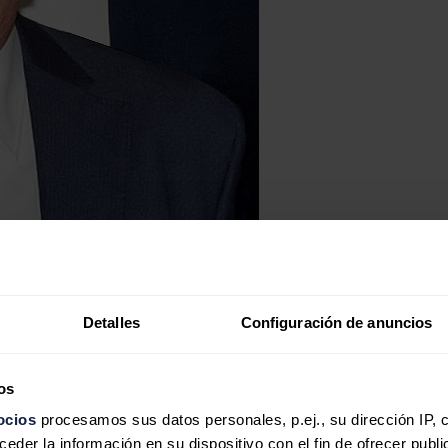
Detalles
Configuración de anuncios
os
ocios
procesamos sus datos personales, p.ej., su dirección IP, 
der la información en su dispositivo con el fin de ofrecer publi