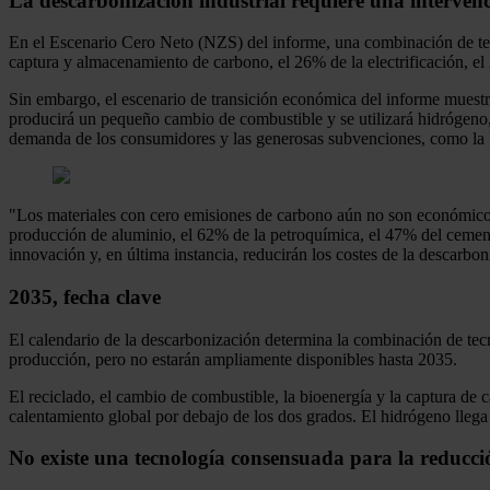
La descarbonización industrial requiere una intervenc
En el Escenario Cero Neto (NZS) del informe, una combinación de tec
captura y almacenamiento de carbono, el 26% de la electrificación, el
Sin embargo, el escenario de transición económica del informe muestr
producirá un pequeño cambio de combustible y se utilizará hidrógeno, 
demanda de los consumidores y las generosas subvenciones, como la 
"Los materiales con cero emisiones de carbono aún no son económico
producción de aluminio, el 62% de la petroquímica, el 47% del cemen
innovación y, en última instancia, reducirán los costes de la descarbo
2035, fecha clave
El calendario de la descarbonización determina la combinación de tecno
producción, pero no estarán ampliamente disponibles hasta 2035.
El reciclado, el cambio de combustible, la bioenergía y la captura d
calentamiento global por debajo de los dos grados. El hidrógeno llega
No existe una tecnología consensuada para la reducción