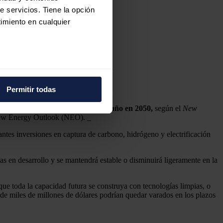
e servicios. Tiene la opción
imiento en cualquier
se
e varios metros
icas (huellas digitales)
Permitir todas
eferencias en la
sección de
0 millones de toneladas de CO2 al año en 2050,
según el
New
e cookies.
New Energy Outlook (NEO). _
 funciones de redes sociales
antes inversiones en captura de carbono, hidrógeno y electrificación
con nuestros partners de
ue les haya proporcionado o
s en desarrollo y se mantendrá estable o disminuirá ligeramente en la
que toda la capacidad futura se construya con tecnologías limpias, o
r de miles de millones de dólares podrían quedar varados en los plazos