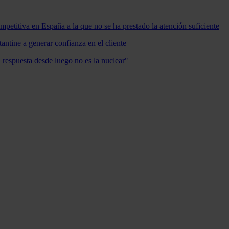
mpetitiva en España a la que no se ha prestado la atención suficiente
antine a generar confianza en el cliente
a respuesta desde luego no es la nuclear"