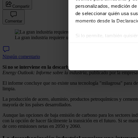
personalizados, medición de p
Compartir
de seleccionar quién usa sus
momento desde la Declaració
Comentar
Si lo permite, también quisi
La gran industria requiere un crecimiento exponencial de la cap
Recopilar información
Identificar su disposi
Ningún comentario
Obtenga más información sob
Si no se interviene en la descarbonización, las emisiones industr
datos
. Puede cambiar o reti
Energy Outlook: Informe sobre la industria
, publicado por la empresa
Las cookies de este sitio we
El informe concluye que no existe una tecnología "milagrosa" para des
limpia.
y analizar el tráfico. Ademá
redes sociales, publicidad y
La producción de acero, aluminio, productos petroquímicos y cemento (
que hayan recopilado a parti
mayoría de los países desarrollados.
Aunque las opciones de baja emisión de carbono para los sectores indus
con la opción de hacer fácilmente la transición en el futuro. Si se ma
de cero emisiones netas en 2050 y 2060.