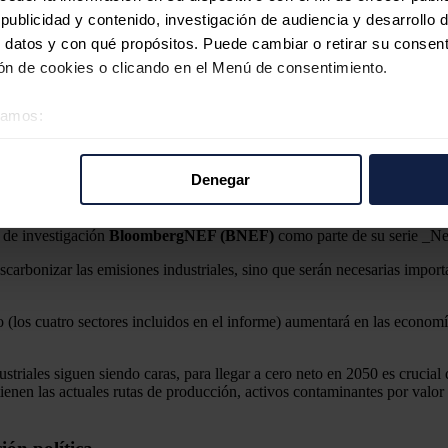
ublicidad y contenido, investigación de audiencia y desarrollo d
 datos y con qué propósitos. Puede cambiar o retirar su consent
n de cookies o clicando en el Menú de consentimiento.
éramos:
tura de carbono, el hidrógeno y las energías limpias para descarbonizar
 sobre su ubicación geográfica que puede tener una precisión d
tivo analizándolo activamente para buscar características específ
Denegar
re cómo se procesan sus datos personales y establezca sus pr
iales pasarán de 6.700 millones de toneladas de CO2 este año a 7.60
rar su consentimiento en cualquier momento en la Declaración d
 de investigación
BloombergNEF (BNEF)
como parte de su serie _
b se usan para personalizar el contenido y los anuncios, ofrecer
carbonizar las emisiones industriales, sino que serán necesarias import
s, compartimos información sobre el uso que haga del sitio web 
 análisis web, quienes pueden combinarla con otra información q
los cuatro sectores incluidos en el informe) aumentará en las economía
r del uso que haya hecho de sus servicios.
triales siguen siendo caras, para llegar a cero neto en 2050 es crucial 
ntienen las actuales rutas de producción, activos contaminantes por valo