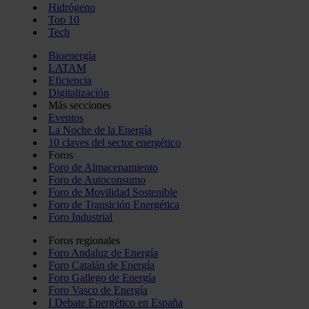
Hidrógeno
Top 10
Tech
Bioenergía
LATAM
Eficiencia
Digitalización
Más secciones
Eventos
La Noche de la Energía
10 claves del sector energético
Foros
Foro de Almacenamiento
Foro de Autoconsumo
Foro de Movilidad Sostenible
Foro de Transición Energética
Foro Industrial
Foros regionales
Foro Andaluz de Energía
Foro Catalán de Energía
Foro Gallego de Energía
Foro Vasco de Energía
I Debate Energético en España