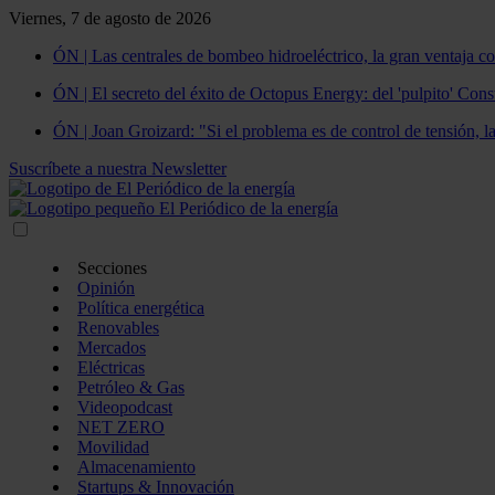
Viernes, 7 de agosto de 2026
ÓN | Las centrales de bombeo hidroeléctrico, la gran ventaja co
ÓN | El secreto del éxito de Octopus Energy: del 'pulpito' Const
ÓN | Joan Groizard: "Si el problema es de control de tensión, l
Suscríbete a nuestra Newsletter
Secciones
Opinión
Política energética
Renovables
Mercados
Eléctricas
Petróleo & Gas
Videopodcast
NET ZERO
Movilidad
Almacenamiento
Startups & Innovación