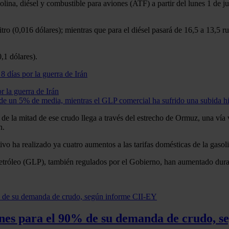
lina, diésel y combustible para aviones (ATF) a partir del lunes 1 de jun
itro (0,016 dólares); mientras que para el diésel pasará de 16,5 a 13,5 r
0,1 dólares).
r la guerra de Irán
de un 5% de media, mientras el GLP comercial ha sufrido una subida hi
de la mitad de ese crudo llega a través del estrecho de Ormuz, una vía 
n.
utivo ha realizado ya cuatro aumentos a las tarifas domésticas de la gaso
tróleo (GLP), también regulados por el Gobierno, han aumentado durant
ones para el 90% de su demanda de crudo, 