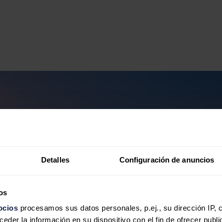
Detalles
Configuración de anuncios
os
ocios
procesamos sus datos personales, p.ej., su dirección IP, 
der la información en su dispositivo con el fin de ofrecer publi