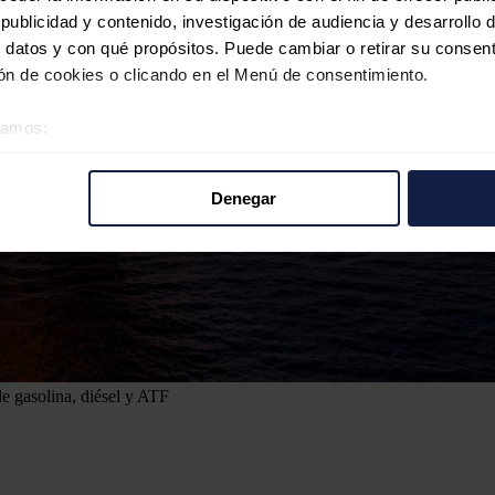
ublicidad y contenido, investigación de audiencia y desarrollo d
 datos y con qué propósitos. Puede cambiar o retirar su consent
n de cookies o clicando en el Menú de consentimiento.
éramos:
 sobre su ubicación geográfica que puede tener una precisión d
tivo analizándolo activamente para buscar características específ
Denegar
re cómo se procesan sus datos personales y establezca sus pr
rar su consentimiento en cualquier momento en la Declaración d
b se usan para personalizar el contenido y los anuncios, ofrecer
s, compartimos información sobre el uso que haga del sitio web 
 análisis web, quienes pueden combinarla con otra información q
r del uso que haya hecho de sus servicios.
de gasolina, diésel y ATF