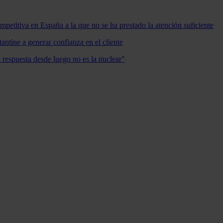
mpetitiva en España a la que no se ha prestado la atención suficiente
antine a generar confianza en el cliente
a respuesta desde luego no es la nuclear"