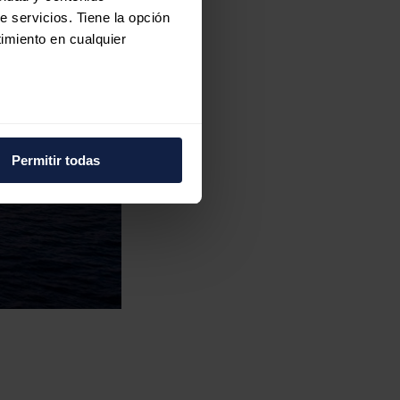
e servicios. Tiene la opción
imiento en cualquier
e varios metros
icas (huellas digitales)
Permitir todas
eferencias en la
sección de
e cookies.
 funciones de redes sociales
con nuestros partners de
ue les haya proporcionado o