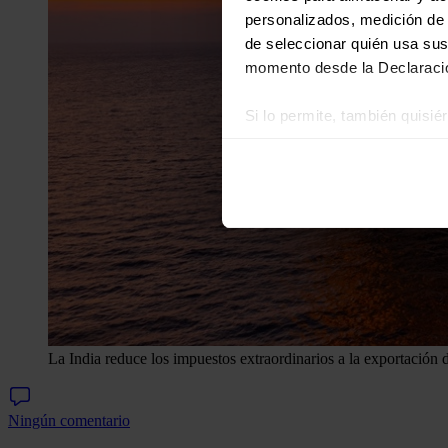
personalizados, medición de p
de seleccionar quién usa sus
momento desde la Declaració
Si lo permite, también quisi
Recopilar información
Identificar su disposi
Obtenga más información sob
datos
. Puede cambiar o reti
Las cookies de este sitio we
y analizar el tráfico. Ademá
redes sociales, publicidad y
que hayan recopilado a parti
La India reduce los impuestos extraordinarios a la exportación 
Ningún comentario