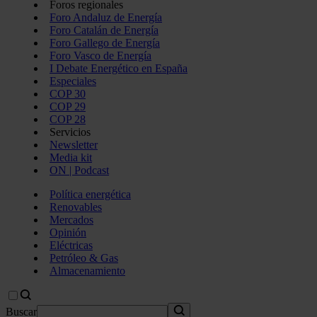
Foros regionales
Foro Andaluz de Energía
Foro Catalán de Energía
Foro Gallego de Energía
Foro Vasco de Energía
I Debate Energético en España
Especiales
COP 30
COP 29
COP 28
Servicios
Newsletter
Media kit
ON | Podcast
Política energética
Renovables
Mercados
Opinión
Eléctricas
Petróleo & Gas
Almacenamiento
Buscar