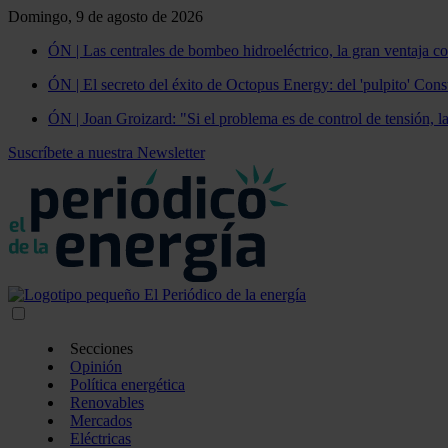
Domingo, 9 de agosto de 2026
ÓN | Las centrales de bombeo hidroeléctrico, la gran ventaja co
ÓN | El secreto del éxito de Octopus Energy: del 'pulpito' Const
ÓN | Joan Groizard: "Si el problema es de control de tensión, l
Suscríbete a nuestra Newsletter
Secciones
Opinión
Política energética
Renovables
Mercados
Eléctricas