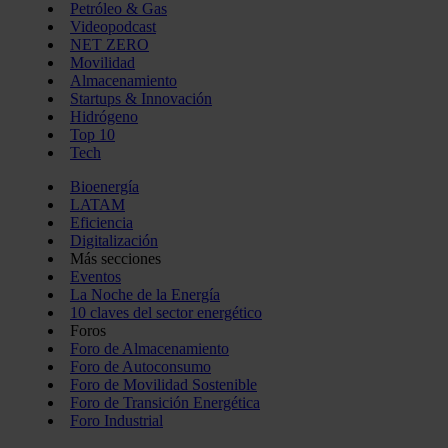
Petróleo & Gas
Videopodcast
NET ZERO
Movilidad
Almacenamiento
Startups & Innovación
Hidrógeno
Top 10
Tech
Bioenergía
LATAM
Eficiencia
Digitalización
Más secciones
Eventos
La Noche de la Energía
10 claves del sector energético
Foros
Foro de Almacenamiento
Foro de Autoconsumo
Foro de Movilidad Sostenible
Foro de Transición Energética
Foro Industrial