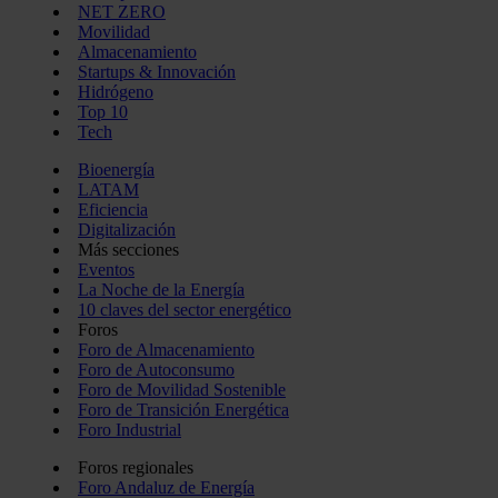
NET ZERO
Movilidad
Almacenamiento
Startups & Innovación
Hidrógeno
Top 10
Tech
Bioenergía
LATAM
Eficiencia
Digitalización
Más secciones
Eventos
La Noche de la Energía
10 claves del sector energético
Foros
Foro de Almacenamiento
Foro de Autoconsumo
Foro de Movilidad Sostenible
Foro de Transición Energética
Foro Industrial
Foros regionales
Foro Andaluz de Energía