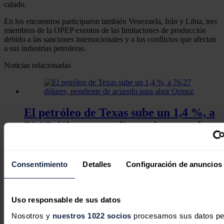
calado.
En los encuentros participaron también Venezuela, Irán y Libia, tres
miembros de la OPEP exentos de las limitaciones de producción
debido a las sanciones internacionales y a los conflictos que afectan
a sus industrias petroleras.
Noticias relacionadas
El petróleo de Texas sube un 1,4 %, a
76,27 dólares, pendiente de acuerdo
para abrir Ormuz
Redacción
06/08/2026
Consentimiento
Detalles
Configuración de anuncios
Uso responsable de sus datos
Nosotros y
nuestros 1022 socios
procesamos sus datos pe