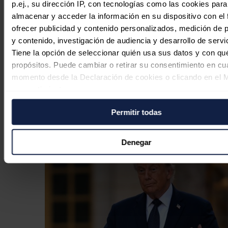
p.ej., su dirección IP, con tecnologías como las cookies para
almacenar y acceder la información en su dispositivo con el 
ofrecer publicidad y contenido personalizados, medición de p
y contenido, investigación de audiencia y desarrollo de servi
Tiene la opción de seleccionar quién usa sus datos y con qu
propósitos. Puede cambiar o retirar su consentimiento en cu
momento desde la Declaración de cookies o clicando en el 
consentimiento.
BP gana un 235% más hasta junio
ante la subida del precio del petróleo
Permitir todas
Si lo permite, también quisiéramos:
Recopilar información sobre su ubicación geográfica
Redacción
04/08/2026
puede tener una precisión de varios metros
Denegar
Identificar su dispositivo analizándolo activamente p
características específicas (huellas digitales)
Obtenga más información sobre cómo se procesan sus dato
personales y establezca sus preferencias en la
sección de 
Puede cambiar o retirar su consentimiento en cualquier mo
la Declaración de cookies.