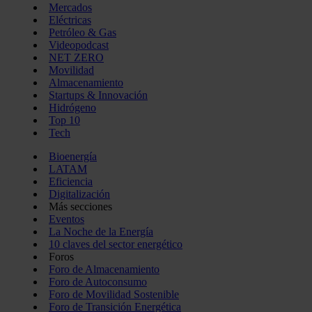
Mercados
Eléctricas
Petróleo & Gas
Videopodcast
NET ZERO
Movilidad
Almacenamiento
Startups & Innovación
Hidrógeno
Top 10
Tech
Bioenergía
LATAM
Eficiencia
Digitalización
Más secciones
Eventos
La Noche de la Energía
10 claves del sector energético
Foros
Foro de Almacenamiento
Foro de Autoconsumo
Foro de Movilidad Sostenible
Foro de Transición Energética