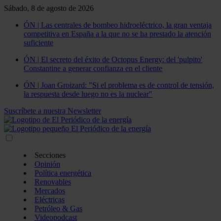
Sábado, 8 de agosto de 2026
ÓN | Las centrales de bombeo hidroeléctrico, la gran ventaja
competitiva en España a la que no se ha prestado la atención
suficiente
ÓN | El secreto del éxito de Octopus Energy: del 'pulpito'
Constantine a generar confianza en el cliente
ÓN | Joan Groizard: "Si el problema es de control de tensión,
la respuesta desde luego no es la nuclear"
Suscríbete a nuestra Newsletter
Secciones
Opinión
Política energética
Renovables
Mercados
Eléctricas
Petróleo & Gas
Videopodcast