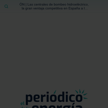
ÓN | Las centrales de bombeo hidroeléctrico,
BUSCAR
la gran ventaja competitiva en España a la
que no se ha prestado la atención suficiente