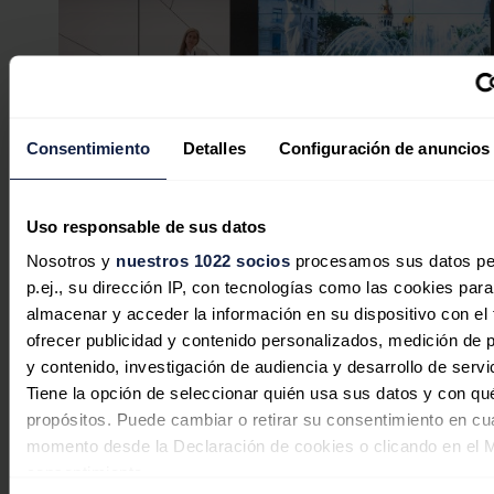
Consentimiento
Detalles
Configuración de anuncios
Uso responsable de sus datos
Nosotros y
nuestros 1022 socios
procesamos sus datos pe
Transición Ecológica lanza un progr
p.ej., su dirección IP, con tecnologías como las cookies para
adaptación al cambio climático con 1
almacenar y acceder la información en su dispositivo con el 
medidas
ofrecer publicidad y contenido personalizados, medición de p
y contenido, investigación de audiencia y desarrollo de servi
Redacción
12/06/2026
Tiene la opción de seleccionar quién usa sus datos y con qu
propósitos. Puede cambiar o retirar su consentimiento en cu
momento desde la Declaración de cookies o clicando en el 
consentimiento.