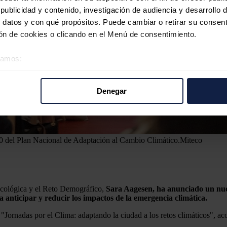
ublicidad y contenido, investigación de audiencia y desarrollo d
 datos y con qué propósitos. Puede cambiar o retirar su consent
n de cookies o clicando en el Menú de consentimiento.
éramos:
 sobre su ubicación geográfica que puede tener una precisión d
tivo analizándolo activamente para buscar características específ
Denegar
re cómo se procesan sus datos personales y establezca sus pr
rar su consentimiento en cualquier momento en la Declaración d
b se usan para personalizar el contenido y los anuncios, ofrecer
 del Plan Nacional de Adaptación al Cambio Climático.
Miteco
s, compartimos información sobre el uso que haga del sitio web 
 análisis web, quienes pueden combinarla con otra información q
r del uso que haya hecho de sus servicios.
 Ecológica y el Reto Demográfico,
Sara Aagesen, ha anunciado un nue
nticipar y reducir los impactos de la emergencia climática.
"Jornadas por el Clima: adaptando la ciudad a los retos climáticos", 