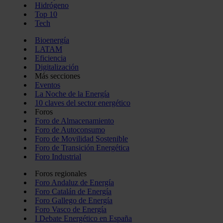
Hidrógeno
Top 10
Tech
Bioenergía
LATAM
Eficiencia
Digitalización
Más secciones
Eventos
La Noche de la Energía
10 claves del sector energético
Foros
Foro de Almacenamiento
Foro de Autoconsumo
Foro de Movilidad Sostenible
Foro de Transición Energética
Foro Industrial
Foros regionales
Foro Andaluz de Energía
Foro Catalán de Energía
Foro Gallego de Energía
Foro Vasco de Energía
I Debate Energético en España