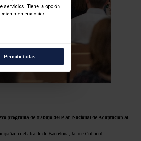
e servicios. Tiene la opción
imiento en cualquier
e varios metros
icas (huellas digitales)
Permitir todas
eferencias en la
sección de
e cookies.
 funciones de redes sociales
con nuestros partners de
ue les haya proporcionado o
vo programa de trabajo del Plan Nacional de Adaptación al
acompañada del alcalde de Barcelona, Jaume Collboni.