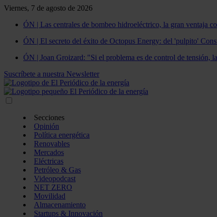
Viernes, 7 de agosto de 2026
ÓN | Las centrales de bombeo hidroeléctrico, la gran ventaja co
ÓN | El secreto del éxito de Octopus Energy: del 'pulpito' Const
ÓN | Joan Groizard: "Si el problema es de control de tensión, l
Suscríbete a nuestra Newsletter
Secciones
Opinión
Política energética
Renovables
Mercados
Eléctricas
Petróleo & Gas
Videopodcast
NET ZERO
Movilidad
Almacenamiento
Startups & Innovación