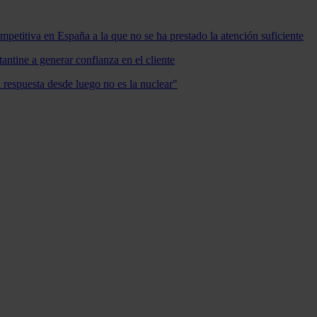
mpetitiva en España a la que no se ha prestado la atención suficiente
antine a generar confianza en el cliente
a respuesta desde luego no es la nuclear"