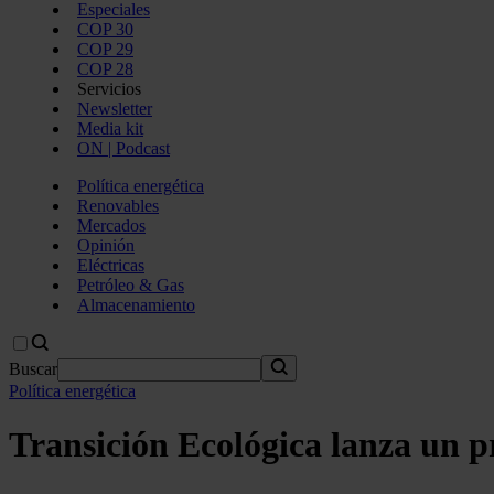
Especiales
COP 30
COP 29
COP 28
Servicios
Newsletter
Media kit
ON | Podcast
Política energética
Renovables
Mercados
Opinión
Eléctricas
Petróleo & Gas
Almacenamiento
Buscar
Política energética
Transición Ecológica lanza un 