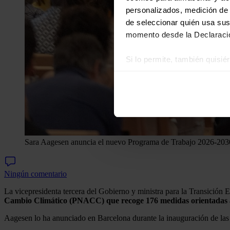
personalizados, medición de p
de seleccionar quién usa sus
momento desde la Declaració
Si lo permite, también quisi
Recopilar información
Identificar su disposi
Obtenga más información sob
datos
. Puede cambiar o reti
Las cookies de este sitio we
Sara Aagesen anuncia el nuevo Programa de Trabajo 2026-2030
y analizar el tráfico. Ademá
redes sociales, publicidad y
Ningún comentario
que hayan recopilado a parti
La vicepresidenta tercera del Gobierno y ministra para la Transición
Cambio Climático (PNACC) que recoge 176 medidas orientadas a a
Aagesen lo ha anunciado en Barcelona durante la inauguración de las 