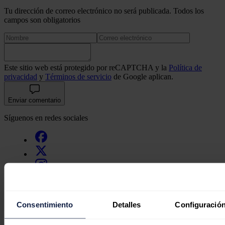
Tu dirección de correo electrónico no será publicada. Todos los
campos son obligatorios
Este sitio web está protegido por reCAPTCHA y la
Política de
privacidad
y
Términos de servicio
de Google aplican.
Enviar comentario
Síguenos en redes sociales
Consentimiento
Detalles
Configuración
Últimas noticias
Movilidad