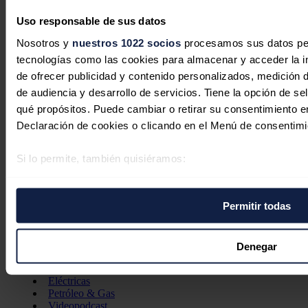
Hyundai y Zunder se alían para ofrecer ventajas de carga
rápida a los clientes de vehículos eléctricos
Uso responsable de sus datos
Changan renueva el Deepal S07 con carga rápida de hasta
Nosotros y
nuestros 1022 socios
procesamos sus datos pers
200 kW, más potencia y suspensión mejorada
La edad media del parque automovilístico español vuelve a
tecnologías como las cookies para almacenar y acceder la in
aumentar en 2025 hasta los 14,6 años
de ofrecer publicidad y contenido personalizados, medición d
La aviación eléctrica se acerca a 2030, pero reclama inversión
de audiencia y desarrollo de servicios. Tiene la opción de s
y cambios normativos
Iberdrola | bp pulse cierran financiación por hasta 230
qué propósitos. Puede cambiar o retirar su consentimiento 
millones para acelerar su plan de movilidad eléctrica
Declaración de cookies o clicando en el Menú de consentimi
Si lo permite, también quisiéramos:
Recopilar información sobre su ubicación geográfica 
varios metros
Permitir todas
Identificar su dispositivo analizándolo activamente p
Secciones
(huellas digitales)
Opinión
Política energética
Obtenga más información sobre cómo se procesan sus datos
Denegar
Renovables
preferencias en la
sección de datos
. Puede cambiar o retira
Mercados
momento en la Declaración de cookies.
Eléctricas
Petróleo & Gas
Videopodcast