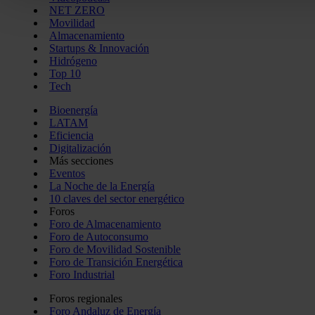
Las cookies de este sitio web se usan para personalizar el c
NET ZERO
funciones de redes sociales y analizar el tráfico. Además, 
Movilidad
Almacenamiento
que haga del sitio web con nuestros partners de redes social
Startups & Innovación
pueden combinarla con otra información que les haya proporc
Hidrógeno
del uso que haya hecho de sus servicios.
Top 10
Tech
Bioenergía
LATAM
Eficiencia
Digitalización
Más secciones
Eventos
La Noche de la Energía
10 claves del sector energético
Foros
Foro de Almacenamiento
Foro de Autoconsumo
Foro de Movilidad Sostenible
Foro de Transición Energética
Foro Industrial
Foros regionales
Foro Andaluz de Energía