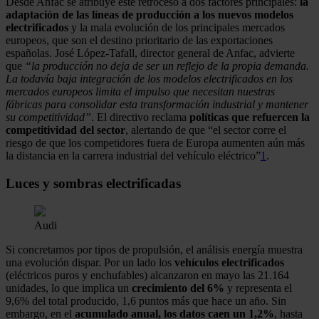
Desde Anfac se atribuye este retroceso a dos factores principales:
la
adaptación de las líneas de producción a los nuevos modelos
electrificados
y la mala evolución de los principales mercados
europeos, que son el destino prioritario de las exportaciones
españolas. José López-Tafall, director general de Anfac, advierte
que
“la producción no deja de ser un reflejo de la propia demanda.
La todavía baja integración de los modelos electrificados en los
mercados europeos limita el impulso que necesitan nuestras
fábricas para consolidar esta transformación industrial y mantener
su competitividad”
. El directivo reclama
políticas que refuercen la
competitividad del sector
, alertando de que “el sector corre el
riesgo de que los competidores fuera de Europa aumenten aún más
la distancia en la carrera industrial del vehículo eléctrico”
1
.
Luces y sombras electrificadas
Audi
Si concretamos por tipos de propulsión, el análisis energía muestra
una evolución dispar. Por un lado los
vehículos electrificados
(eléctricos puros y enchufables) alcanzaron en mayo las 21.164
unidades, lo que implica un
crecimiento del 6%
y representa el
9,6% del total producido, 1,6 puntos más que hace un año. Sin
embargo, en el
acumulado anual, los datos caen un 1,2%
, hasta