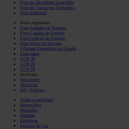
Foro de Movilidad Sostenible
Foro de Transición Energética
Foro Industrial
Foros regionales
Foro Andaluz de Energía
Foro Catalán de Energía
Foro Gallego de Energía
Foro Vasco de Energía
I Debate Energético en España
Especiales
COP 30
COP 29
COP 28
Servicios
Newsletter
Media kit
ON | Podcast
Política energética
Renovables
Mercados
Opinión
Eléctricas
Petróleo & Gas