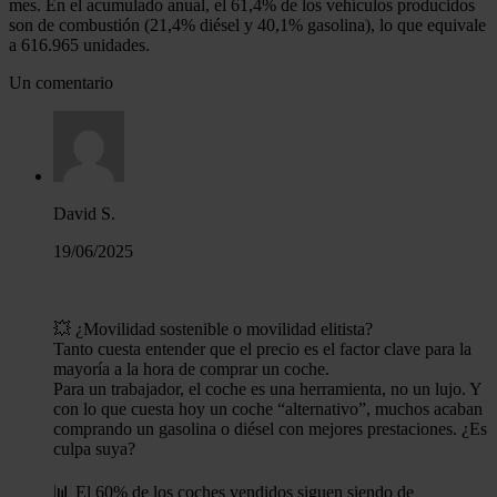
mes. En el acumulado anual, el 61,4% de los vehículos producidos
son de combustión (21,4% diésel y 40,1% gasolina), lo que equivale
a 616.965 unidades.
Un comentario
David S.
19/06/2025
💥 ¿Movilidad sostenible o movilidad elitista?
Tanto cuesta entender que el precio es el factor clave para la
mayoría a la hora de comprar un coche.
Para un trabajador, el coche es una herramienta, no un lujo. Y
con lo que cuesta hoy un coche “alternativo”, muchos acaban
comprando un gasolina o diésel con mejores prestaciones. ¿Es
culpa suya?
📊 El 60% de los coches vendidos siguen siendo de