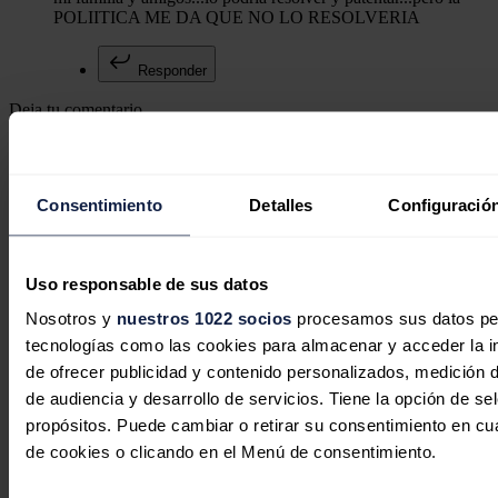
POLIITICA ME DA QUE NO LO RESOLVERIA
Responder
Deja tu comentario
Tu dirección de correo electrónico no será publicada. Todos los
campos son obligatorios
Consentimiento
Detalles
Configuració
Este sitio web está protegido por reCAPTCHA y la
Política de
Uso responsable de sus datos
privacidad
y
Términos de servicio
de Google aplican.
Nosotros y
nuestros 1022 socios
procesamos sus datos pers
tecnologías como las cookies para almacenar y acceder la in
Enviar comentario
de ofrecer publicidad y contenido personalizados, medición d
Síguenos en redes sociales
de audiencia y desarrollo de servicios. Tiene la opción de s
propósitos. Puede cambiar o retirar su consentimiento en c
de cookies o clicando en el Menú de consentimiento.