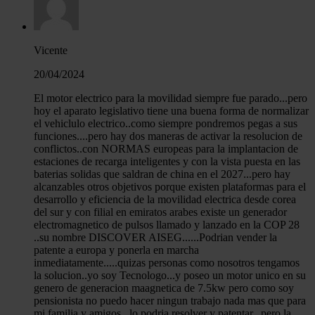
Vicente
20/04/2024
El motor electrico para la movilidad siempre fue parado...pero
hoy el aparato legislativo tiene una buena forma de normalizar
el vehiclulo electrico..como siempre pondremos pegas a sus
funciones....pero hay dos maneras de activar la resolucion de
conflictos..con NORMAS europeas para la implantacion de
estaciones de recarga inteligentes y con la vista puesta en las
baterias solidas que saldran de china en el 2027...pero hay
alcanzables otros objetivos porque existen plataformas para el
desarrollo y eficiencia de la movilidad electrica desde corea
del sur y con filial en emiratos arabes existe un generador
electromagnetico de pulsos llamado y lanzado en la COP 28
..su nombre DISCOVER AISEG......Podrian vender la
patente a europa y ponerla en marcha
inmediatamente.....quizas personas como nosotros tengamos
la solucion..yo soy Tecnologo...y poseo un motor unico en su
genero de generacion maagnetica de 7.5kw pero como soy
pensionista no puedo hacer ningun trabajo nada mas que para
mi familia y amigos...lo podria resolver y patentar...pero la