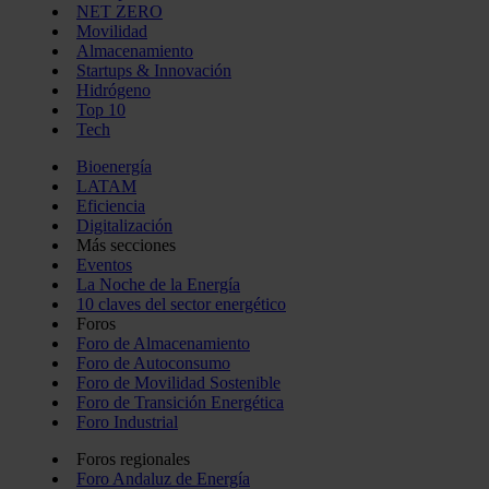
NET ZERO
Movilidad
Almacenamiento
Startups & Innovación
Hidrógeno
Top 10
Tech
Bioenergía
LATAM
Eficiencia
Digitalización
Más secciones
Eventos
La Noche de la Energía
10 claves del sector energético
Foros
Foro de Almacenamiento
Foro de Autoconsumo
Foro de Movilidad Sostenible
Foro de Transición Energética
Foro Industrial
Foros regionales
Foro Andaluz de Energía