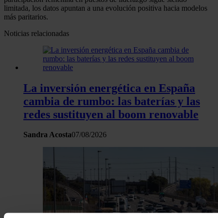
limitada, los datos apuntan a una evolución positiva hacia modelos
más paritarios.
Noticias relacionadas
La inversión energética en España
cambia de rumbo: las baterías y las
redes sustituyen al boom renovable
Sandra Acosta
07/08/2026