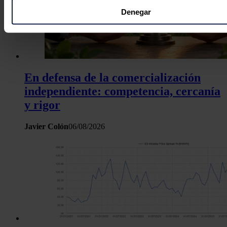
puede tener una precisión de varios metros
Denegar
Identificar su dispositivo analizándolo activamente p
características específicas (huellas digitales)
Obtenga más información sobre cómo se procesan sus dato
personales y establezca sus preferencias en la
sección de 
Puede cambiar o retirar su consentimiento en cualquier mo
En defensa de la comercialización
la Declaración de cookies.
independiente: competencia, cercanía
y rigor
Las cookies de este sitio web se usan para personalizar el c
y los anuncios, ofrecer funciones de redes sociales y analiza
Javier Colón
06/08/2026
tráfico. Además, compartimos información sobre el uso que 
sitio web con nuestros partners de redes sociales, publicida
análisis web, quienes pueden combinarla con otra informació
haya proporcionado o que hayan recopilado a partir del uso 
hecho de sus servicios.