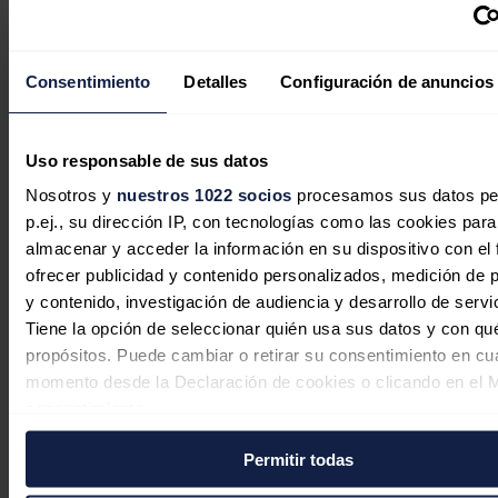
Consentimiento
Detalles
Configuración de anuncios
Uso responsable de sus datos
Nosotros y
nuestros 1022 socios
procesamos sus datos pe
La edad media del parque
p.ej., su dirección IP, con tecnologías como las cookies para
automovilístico español vuelve a
almacenar y acceder la información en su dispositivo con el 
aumentar en 2025 hasta los 14,6 años
ofrecer publicidad y contenido personalizados, medición de p
y contenido, investigación de audiencia y desarrollo de servi
Redacción
06/08/2026
Tiene la opción de seleccionar quién usa sus datos y con qu
propósitos. Puede cambiar o retirar su consentimiento en cu
momento desde la Declaración de cookies o clicando en el 
consentimiento.
Permitir todas
Si lo permite, también quisiéramos:
Recopilar información sobre su ubicación geográfica