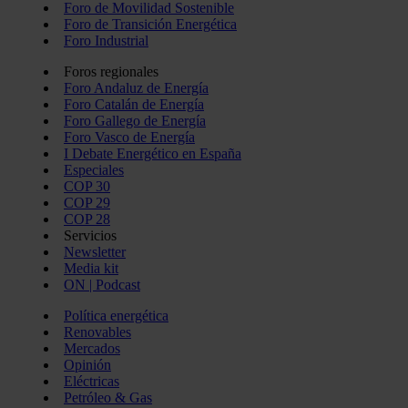
Foro de Movilidad Sostenible
Foro de Transición Energética
Foro Industrial
Foros regionales
Foro Andaluz de Energía
Foro Catalán de Energía
Foro Gallego de Energía
Foro Vasco de Energía
I Debate Energético en España
Especiales
COP 30
COP 29
COP 28
Servicios
Newsletter
Media kit
ON | Podcast
Política energética
Renovables
Mercados
Opinión
Eléctricas
Petróleo & Gas