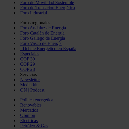
Foro de Movilidad Sostenible
Foro de Transición Energética
Foro Industrial
Foros regionales
Foro Andaluz de Energía
Foro Catalán de Energía
Foro Gallego de Energía
Foro Vasco de Energía
I Debate Energético en España
Especiales
COP 30
COP 29
COP 28
Servicios
Newsletter
Media kit
ON | Podcast
Política energética
Renovables
Mercados
Opinión
Eléctricas
Petróleo & Gas