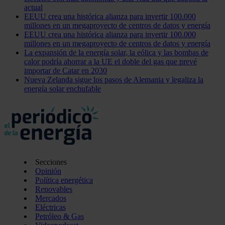
actual
EEUU crea una histórica alianza para invertir 100.000
millones en un megaproyecto de centros de datos y energía
EEUU crea una histórica alianza para invertir 100.000
millones en un megaproyecto de centros de datos y energía
La expansión de la energía solar, la eólica y las bombas de
calor podría ahorrar a la UE el doble del gas que prevé
importar de Catar en 2030
Nueva Zelanda sigue los pasos de Alemania y legaliza la
energía solar enchufable
Secciones
Opinión
Política energética
Renovables
Mercados
Eléctricas
Petróleo & Gas