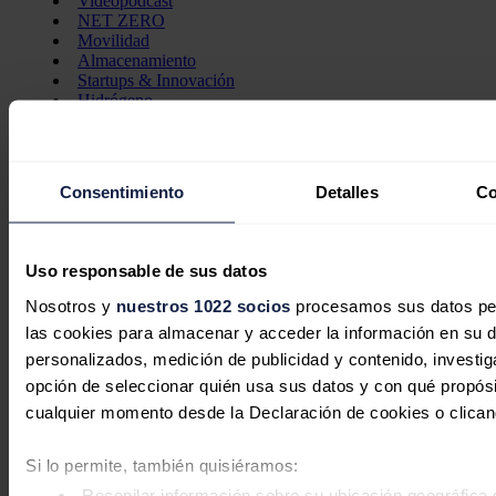
Videopodcast
NET ZERO
Movilidad
Almacenamiento
Startups & Innovación
Hidrógeno
Top 10
Tech
Bioenergía
Consentimiento
Detalles
Co
LATAM
Eficiencia
Digitalización
Más secciones
Uso responsable de sus datos
Eventos
La Noche de la Energía
Nosotros y
nuestros 1022 socios
procesamos sus datos pers
10 claves del sector energético
las cookies para almacenar y acceder la información en su dis
Foros
Foro de Almacenamiento
personalizados, medición de publicidad y contenido, investiga
Foro de Autoconsumo
opción de seleccionar quién usa sus datos y con qué propósi
Foro de Movilidad Sostenible
cualquier momento desde la Declaración de cookies o clican
Foro de Transición Energética
Foro Industrial
Si lo permite, también quisiéramos:
Foros regionales
Foro Andaluz de Energía
Recopilar información sobre su ubicación geográfica 