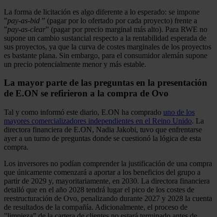
La forma de licitación es algo diferente a lo esperado: se impone
”
pay-as-bid
” (pagar por lo ofertado por cada proyecto) frente a
”
pay-as-clear
” (pagar por precio marginal más alto). Para RWE no
supone un cambio sustancial respecto a la rentabilidad esperada de
sus proyectos, ya que la curva de costes marginales de los proyectos
es bastante plana. Sin embargo, para el consumidor alemán supone
un precio potencialmente menor y más estable.
La mayor parte de las preguntas en la presentación
de E.ON se refirieron a la compra de Ovo
Tal y como informó este diario, E.ON ha comprado
uno de los
mayores comercializadores independientes en el Reino Unido
. La
directora financiera de E.ON, Nadia Jakobi, tuvo que enfrentarse
ayer a un turno de preguntas donde se cuestionó la lógica de esta
compra.
Los inversores no podían comprender la justificación de una compra
que únicamente comenzará a aportar a los beneficios del grupo a
partir de 2029 y, mayoritariamente, en 2030. La directora financiera
detalló que en el año 2028 tendrá lugar el pico de los costes de
reestructuración de Ovo, penalizando durante 2027 y 2028 la cuenta
de resultados de la compañía. Adicionalmente, el proceso de
”limpieza” de la cartera de clientes no estará terminado antes de