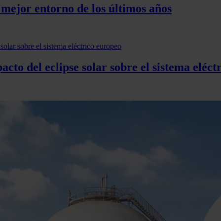
 mejor entorno de los últimos años
acto del eclipse solar sobre el sistema eléct