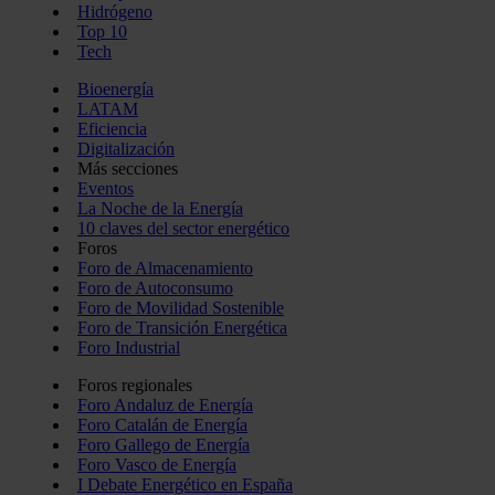
Hidrógeno
Top 10
Tech
Bioenergía
LATAM
Eficiencia
Digitalización
Más secciones
Eventos
La Noche de la Energía
10 claves del sector energético
Foros
Foro de Almacenamiento
Foro de Autoconsumo
Foro de Movilidad Sostenible
Foro de Transición Energética
Foro Industrial
Foros regionales
Foro Andaluz de Energía
Foro Catalán de Energía
Foro Gallego de Energía
Foro Vasco de Energía
I Debate Energético en España