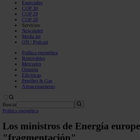
Especiales
COP 30
COP 29
COP 28
Servicios
Newsletter
Media kit
ON | Podcast
Política energética
Renovables
Mercados
Opinión
Eléctricas
Petróleo & Gas
Almacenamiento
Buscar
Política energética
Los ministros de Energía europe
"fragmentación"