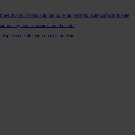
mpetitiva en España a la que no se ha prestado la atención suficiente
antine a generar confianza en el cliente
a respuesta desde luego no es la nuclear"