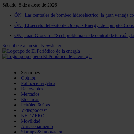
Sábado, 8 de agosto de 2026
ÓN | Las centrales de bombeo hidroeléctrico, la gran ventaja co
ÓN | El secreto del éxito de Octopus Energy: del 'pulpito' Const
ÓN | Joan Groizard: "Si el problema es de control de tensión, l
Suscríbete a nuestra Newsletter
Secciones
Opinión
Política energética
Renovables
Mercados
Eléctricas
Petróleo & Gas
Videopodcast
NET ZERO
Movilidad
Almacenamiento
Startups & Innovación