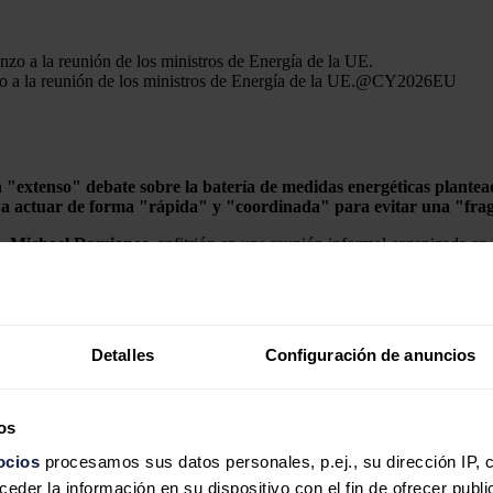
 a la reunión de los ministros de Energía de la UE.
@CY2026EU
extenso" debate sobre la batería de medidas energéticas plantead
s a actuar de forma "rápida" y "coordinada" para evitar una "fra
e,
Michael
Damianos
, anfitrión en una reunión informal organizada en 
lmente por el encarecimiento de los combustibles.
ra coordinada estas medidas para evitar respuestas fragmentadas y const
as en su plan bautizado 'Accelerate EU'.
Detalles
Configuración de anuncios
iones de combustibles fósiles es un "importante riesgo económico y de s
os
ocios
procesamos sus datos personales, p.ej., su dirección IP, 
ión
del continente y de "reforzar la capacidad de almacenamiento eléctric
der la información en su dispositivo con el fin de ofrecer publi