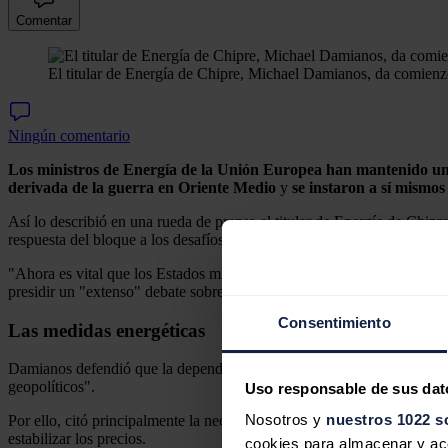
Comentar
El titular de Energía de Chipre, Michael Damianos, da comienzo
Ningún comentario
Los ministros de Energía de la Unión Europea han mantenido un "
derivada de la guerra en Oriente Medio
y
se instaron a sí mismo
Así lo describió en una rueda de prensa el titular de Energía de Chipr
respuesta del bloque a los desafíos que presenta el conflicto, esencia
"Ahora es vital que los Estados miembros implementen rápido y de mane
presidir un "extenso" debate sobre las medidas planteadas por
Brusel
Consentimiento
Las medidas energéticas
Damianos defendió que la dependencia actual del club en las importac
geopolíticos".
Uso responsable de sus dat
Nosotros y
nuestros 1022 s
Por ello, citó principalmente la necesidad de "acelerar" la
electrificac
estabilizar los precios.
cookies para almacenar y acce