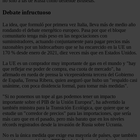
no sólo a las de Rusia como defiende Bruselas.
Debate infructuoso
La idea, que formuló por primera vez Italia, lleva más de medio año
rondando el debate energético europeo. Pasa por que el bloque
comunitario tenga más peso en las negociaciones con
suministradores, actuando conjuntamente para pagar precios más
razonables por un hidrocarburo que se ha encarecido en la UE un
170 % desde enero de 2021, diez veces más que en Estados Unidos.
La UE es un comprador muy importante de gas en el mundo y "hay
que reflejar ese poder de compra, esa cuota de mercado", ha
afirmado en rueda de prensa la vicepresidenta tercera del Gobierno
de España, Teresa Ribera, quien aseguró que hubo un "respaldo casi
unánime, con poca disidencia formal, para tomar más medidas".
"Si no ponemos un tope al gas podemos tener un impacto
importante sobre el PIB de la Unión Europea", ha advertido la
también ministra para la Transición Ecológica, que quiere que se
estudie un "corredor de precios" para las importaciones, que sería
más caro que en el pasado, pero más barato que en los niveles
récords registrados desde la invasión de Rusia sobre Ucrania.
No es la única medida que exige esa mayoría de países, que también