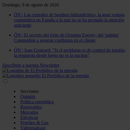
Domingo, 9 de agosto de 2026
ÓN | Las centrales de bombeo hidroeléctrico, la gran ventaja
competitiva en España a la que no se ha prestado la atención
suficiente
ÓN | El secreto del éxito de Octopus Energy: del 'pulpito'
Constantine a generar confianza en el cliente
ÓN | Joan Groizard: "Si el problema es de control de tensión,
la respuesta desde luego no es la nuclear"
Suscríbete a nuestra Newsletter
Secciones
Opinión
Política energética
Renovables
Mercados
Eléctricas
Petróleo & Gas
Videopodcast