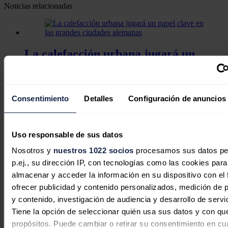
Noticias relacionadas
La calefacción urbana jugará un
papel clave en las grandes ciudades
alemanas
Consentimiento
Detalles
Configuración de anuncios
José A. Roca
07/08/2026
Uso responsable de sus datos
Bruselas se prepara para el posible
Nosotros y
nuestros 1022 socios
procesamos sus datos pe
p.ej., su dirección IP, con tecnologías como las cookies para
impacto del eclipse solar sobre el
almacenar y acceder la información en su dispositivo con el 
sistema eléctrico europeo
ofrecer publicidad y contenido personalizados, medición de p
y contenido, investigación de audiencia y desarrollo de servi
Redacción
06/08/2026
Tiene la opción de seleccionar quién usa sus datos y con qu
propósitos. Puede cambiar o retirar su consentimiento en cu