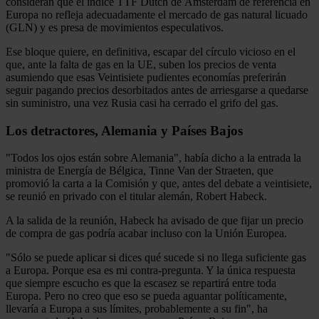
consideran que el índice TTF Dutch de Ámsterdam de referencia en
Europa no refleja adecuadamente el mercado de gas natural licuado
(GLN) y es presa de movimientos especulativos.
Ese bloque quiere, en definitiva, escapar del círculo vicioso en el
que, ante la falta de gas en la UE, suben los precios de venta
asumiendo que esas Veintisiete pudientes economías preferirán
seguir pagando precios desorbitados antes de arriesgarse a quedarse
sin suministro, una vez Rusia casi ha cerrado el grifo del gas.
Los detractores, Alemania y Países Bajos
"Todos los ojos están sobre Alemania", había dicho a la entrada la
ministra de Energía de Bélgica, Tinne Van der Straeten, que
promovió la carta a la Comisión y que, antes del debate a veintisiete,
se reunió en privado con el titular alemán, Robert Habeck.
A la salida de la reunión, Habeck ha avisado de que fijar un precio
de compra de gas podría acabar incluso con la Unión Europea.
"Sólo se puede aplicar si dices qué sucede si no llega suficiente gas
a Europa. Porque esa es mi contra-pregunta. Y la única respuesta
que siempre escucho es que la escasez se repartirá entre toda
Europa. Pero no creo que eso se pueda aguantar políticamente,
llevaría a Europa a sus límites, probablemente a su fin", ha