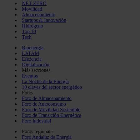
NET ZERO
Movilidad
Almacenamiento
Startups & Innovación
Hidrógeno
Top 10
Tech
Bioenergía
LATAM
Eficiencia
Digitalización
Más secciones
Eventos
La Noche de la Energía
10 claves del sector energético
Foros
Foro de Almacenamiento
Foro de Autoconsumo
Foro de Movilidad Sostenible
Foro de Transición Energética
Foro Industrial
Foros regionales
Foro Andaluz de Energía