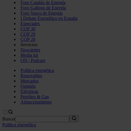
Foro Catalán de Energía
Foro Gallego de Energía
Foro Vasco de Energía
I Debate Energético en España
Especiales
COP 30
COP 29
COP 28
Servicios
Newsletter
Media kit
ON | Podcast
Política energética
Renovables
Mercados
Opinión
Eléctricas
Petróleo & Gas
Almacenamiento
Buscar
Política energética