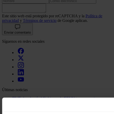
Este sitio web está protegido por reCAPTCHA y la
Política de
privacidad
y
Términos de servicio
de Google aplican.
Enviar comentario
Síguenos en redes sociales
Últimas noticias
RWE devolverá al Gobierno de EEUU tres concesiones
eólicas marinas
El valor del comercio de gas natural y electricidad entre
EEUU y Canadá aumentó en 2025