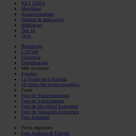
NET ZERO
Movilidad
Almacenamiento
Startups & Innovación
Hidrógeno
Top 10
Tech
Bioenergía
LATAM
Eficiencia
Digitalización
Más secciones
Eventos
La Noche de la Energía
10 claves del sector energético
Foros
Foro de Almacenamiento
Foro de Autoconsumo
Foro de Movilidad Sostenible
Foro de Transición Energética
Foro Industrial
Foros regionales
Foro Andaluz de Energía