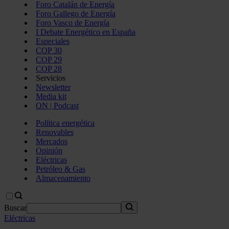
Foro Catalán de Energía
Foro Gallego de Energía
Foro Vasco de Energía
I Debate Energético en España
Especiales
COP 30
COP 29
COP 28
Servicios
Newsletter
Media kit
ON | Podcast
Política energética
Renovables
Mercados
Opinión
Eléctricas
Petróleo & Gas
Almacenamiento
Buscar
Eléctricas