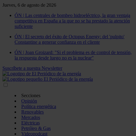
Jueves, 6 de agosto de 2026
ÓN | Las centrales de bombeo hidroeléctrico, la gran ventaja
competitiva en España a la que no se ha prestado la atención
suficiente
ÓN | El secreto del éxito de Octopus Energy: del 'pulpito'
Constantine a generar confianza en el cliente
ÓN | Joan Groizard: "Si el problema es de control de tensión,
la respuesta desde luego no es la nuclear"
Suscríbete a nuestra Newsletter
Secciones
Opinión
Política energética
Renovables
Mercados
Eléctricas
Petróleo & Gas
Videopodcast