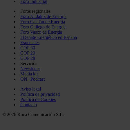
Foro Industrial
Foros regionales
Foro Andaluz de Energía
Foro Catalán de Energía
Foro Gallego de Energía
Foro Vasco de Energía
I Debate Energético en España
Especiales
COP 30
COP 29
COP 28
Servicios
Newsletter
Media kit
ON | Podcast
Aviso legal
Política de privacidad
Política de Cookies
Contacto
© 2026 Roca Comunicación S.L.