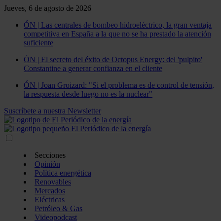
Jueves, 6 de agosto de 2026
ÓN | Las centrales de bombeo hidroeléctrico, la gran ventaja
competitiva en España a la que no se ha prestado la atención
suficiente
ÓN | El secreto del éxito de Octopus Energy: del 'pulpito'
Constantine a generar confianza en el cliente
ÓN | Joan Groizard: "Si el problema es de control de tensión,
la respuesta desde luego no es la nuclear"
Suscríbete a nuestra Newsletter
Secciones
Opinión
Política energética
Renovables
Mercados
Eléctricas
Petróleo & Gas
Videopodcast