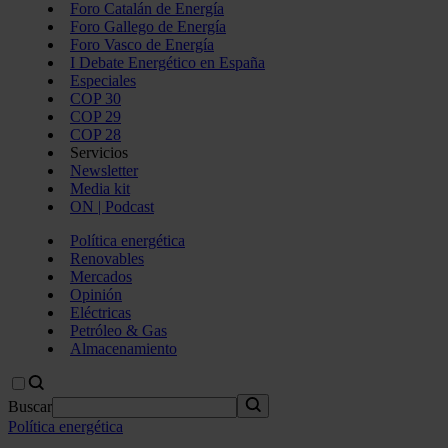
Foro Catalán de Energía
Foro Gallego de Energía
Foro Vasco de Energía
I Debate Energético en España
Especiales
COP 30
COP 29
COP 28
Servicios
Newsletter
Media kit
ON | Podcast
Política energética
Renovables
Mercados
Opinión
Eléctricas
Petróleo & Gas
Almacenamiento
Buscar
Política energética