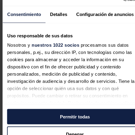
El Gobierno mantiene su primera
reunión con el PP por los aranceles de
Consentimiento
Detalles
Configuración de anuncios
Trump y excluye a Vox de la ronda
Uso responsable de sus datos
Nosotros y
nuestros 1022 socios
procesamos sus datos
personales, p.ej., su dirección IP, con tecnologías como las
China pide a EEUU cancelar los
cookies para almacenar y acceder la información en su
nuevos aranceles y resolver las
dispositivo con el fin de ofrecer publicidad y contenido
diferencias a través de un diálogo
personalizados, medición de publicidad y contenido,
equitativo
investigación de audiencia y desarrollo de servicios. Tiene la
opción de seleccionar quién usa sus datos y con qué
Trump anunció en la víspera la imposición de un nuevo arancel
propósitos. Puede cambiar o retirar su consentimiento en
universal del diez por ciento a todas las importaciones, así como
cualquier momento desde la Declaración de cookies o clica
tasas adicionales específicas para diversos países y sectores --que
para la UE son del 20 por ciento-- en respuesta a lo que considera
en el Menú de consentimiento.
barreras comerciales injustas hacia productos estadounidenses, en el
Permitir todas
marco de su estrategia proteccionista.
Si lo permite, también quisiéramos:
Noticias relacionadas
Recopilar información sobre su ubicación geográfica
Denegar