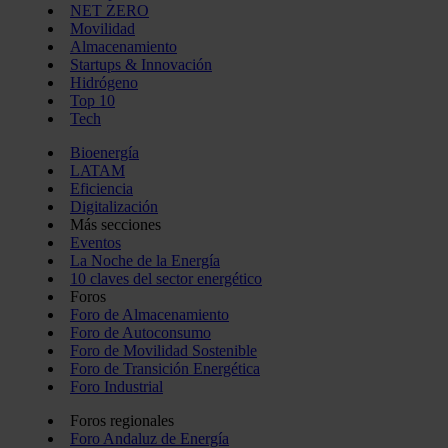
NET ZERO
Movilidad
Almacenamiento
Startups & Innovación
Hidrógeno
Top 10
Tech
Bioenergía
LATAM
Eficiencia
Digitalización
Más secciones
Eventos
La Noche de la Energía
10 claves del sector energético
Foros
Foro de Almacenamiento
Foro de Autoconsumo
Foro de Movilidad Sostenible
Foro de Transición Energética
Foro Industrial
Foros regionales
Foro Andaluz de Energía