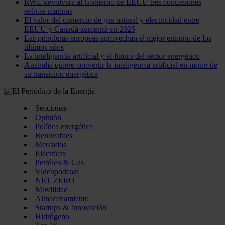
RWE devolverá al Gobierno de EEUU tres concesiones
eólicas marinas
El valor del comercio de gas natural y electricidad entre
EEUU y Canadá aumentó en 2025
Las petroleras europeas aprovechan el mejor entorno de los
últimos años
La inteligencia artificial y el futuro del sector energético
Australia quiere convertir la inteligencia artificial en motor de
su transición energética
Secciones
Opinión
Política energética
Renovables
Mercados
Eléctricas
Petróleo & Gas
Videopodcast
NET ZERO
Movilidad
Almacenamiento
Startups & Innovación
Hidrógeno