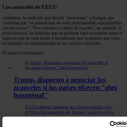
Los aranceles de EEUU
Asimismo, ha indicado que llevará "propuestas" a Europa, que
considera que "es posible que no sean perfectamente superponibles
con los socios". "Pero tenemos el deber de hacerlo", ha añadido. A
nivel nacional, ha indicado que su gabinete hará un estudio sobre el
impacto real en cada sector y ha indicado que la semana que viene
se reunirán con representantes de los sectores afectados.
El redactor recomienda
Trump, dispuesto a negociar los
aranceles si los países ofrecen "algo
fenomenal"